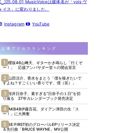
◯25.08.01 MusicVoiceは媒体名が「vois ヴ
ォイス」に変わりました。
Instagram
YouTube
記事アクセスランキング
櫻坂46山﨑天、ギターかき鳴らし「行くぞ
ー！」 応援アンバサダー堂々の開会宣言
山田涼介、香水をまとう「僕を嗅ぎたいで
すよね？すごくいい香りです、僕（笑）」
桜井日奈子、素すぎる“日奈子の１日”を切
り撮る 27年カレンダーブック発売決定
AKB48伊藤百花、ダイアン津田の生「ス
ー！」に大興奮
BE:FIRST初のグローバルEPリリース決定
＆先行曲「BRUCE WAYNE」MV公開