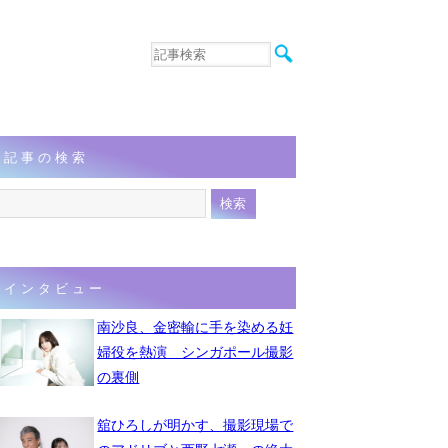
音楽
エンタメ
インタビュー
動画
記事の検索
連載
フォト
インタビュー
南沙良、金密輸に手を染める妊
婦役を熱演 シンガポール撮影
の裏側
舘ひろしが明かす、撮影現場で