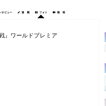
ンタビュー
連 載
フォト
動 画
決戦』ワールドプレミア