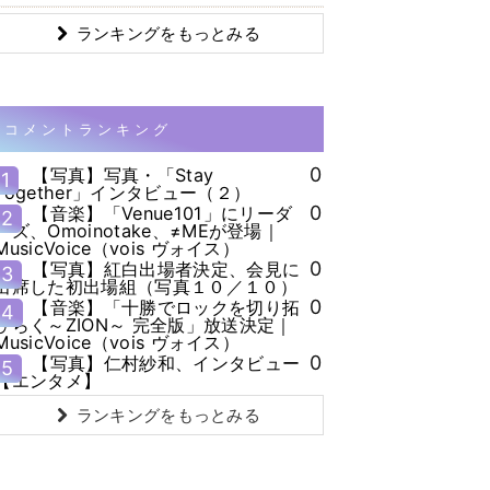
ランキングをもっとみる
コメントランキング
0
【写真】写真・「Stay
1
Together」インタビュー（２）
0
【音楽】「Venue101」にリーダ
2
ーズ、Omoinotake、≠MEが登場｜
MusicVoice（vois ヴォイス）
0
【写真】紅白出場者決定、会見に
3
出席した初出場組（写真１０／１０）
0
【音楽】「十勝でロックを切り拓
4
ひらく～ZION～ 完全版」放送決定｜
MusicVoice（vois ヴォイス）
0
【写真】仁村紗和、インタビュー
5
【エンタメ】
ランキングをもっとみる