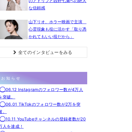
のアドリブと西野七瀬への絶大
な信頼感
山下リオ、ホラー映画で主演
心霊現象も役に活かす「取り憑
かれてもいい役だから」
全てのインタビューをみる
お知らせ
◯06.12 Instagramのフォロワー数が4万人
を突破。
◯06.01 TikTokのフォロワー数が2万を突
破。
◯10.11 YouTubeチャンネルの登録者数が20
万人を達成！