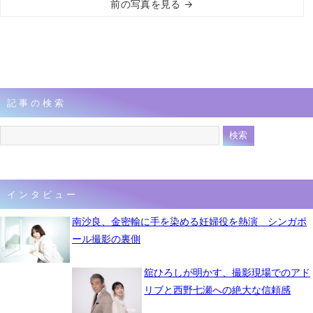
前の写真を見る →
記事の検索
インタビュー
南沙良、金密輸に手を染める妊婦役を熱演 シンガポ
ール撮影の裏側
舘ひろしが明かす、撮影現場でのアド
リブと西野七瀬への絶大な信頼感