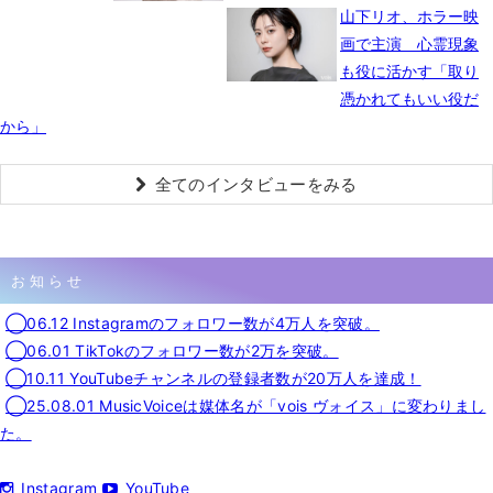
山下リオ、ホラー映
画で主演 心霊現象
も役に活かす「取り
憑かれてもいい役だ
から」
全てのインタビューをみる
お知らせ
◯06.12 Instagramのフォロワー数が4万人を突破。
◯06.01 TikTokのフォロワー数が2万を突破。
◯10.11 YouTubeチャンネルの登録者数が20万人を達成！
◯25.08.01 MusicVoiceは媒体名が「vois ヴォイス」に変わりまし
た。
Instagram
YouTube