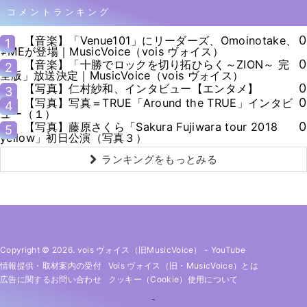
コメントランキング
0
【音楽】「Venue101」にリーダーズ、Omoinotake、
1
≠MEが登場｜MusicVoice（vois ヴォイス）
0
【音楽】「十勝でロックを切り拓ひらく～ZION～ 完
2
全版」放送決定｜MusicVoice（vois ヴォイス）
0
【写真】仁村紗和、インタビュー【エンタメ】
3
0
【写真】写真＝TRUE「Around the TRUE」インタビ
4
ュー（１）
0
【写真】藤原さくら「Sakura Fujiwara tour 2018
5
yellow」初日公演（写真３）
ランキングをもっとみる
Copyright © 2026. vois ヴォイス（旧MusicVoice）
-
YouTube
情報提供・取材案内の受付
Vois ヴォイス（旧・MusicVoice）とは
広告に関するお問い合わせ
クッキー（cookie）使用について
-