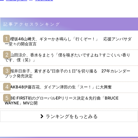
記事アクセスランキング
櫻坂46山﨑天、ギターかき鳴らし「行くぞー！」 応援アンバサダ
ー堂々の開会宣言
山田涼介、香水をまとう「僕を嗅ぎたいですよね？すごくいい香り
です、僕（笑）」
桜井日奈子、素すぎる“日奈子の１日”を切り撮る 27年カレンダー
ブック発売決定
AKB48伊藤百花、ダイアン津田の生「スー！」に大興奮
BE:FIRST初のグローバルEPリリース決定＆先行曲「BRUCE
WAYNE」MV公開
ランキングをもっとみる