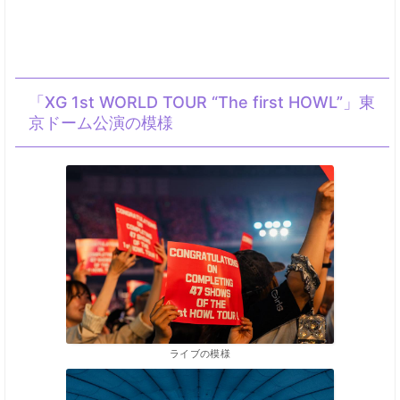
「XG 1st WORLD TOUR “The first HOWL”」東
京ドーム公演の模様
ライブの模様