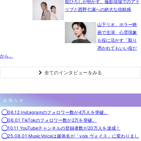
舘ひろしが明かす、撮影現場でのアド
リブと西野七瀬への絶大な信頼感
山下リオ、ホラー映
画で主演 心霊現象
も役に活かす「取り
憑かれてもいい役だ
から」
全てのインタビューをみる
お知らせ
◯06.12 Instagramのフォロワー数が4万人を突破。
◯06.01 TikTokのフォロワー数が2万を突破。
◯10.11 YouTubeチャンネルの登録者数が20万人を達成！
◯25.08.01 MusicVoiceは媒体名が「vois ヴォイス」に変わりまし