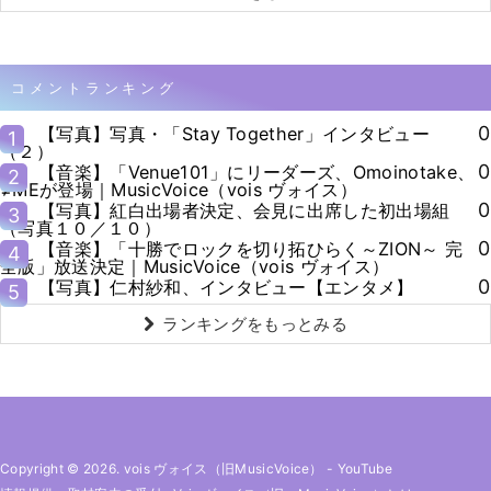
コメントランキング
0
【写真】写真・「Stay Together」インタビュー
1
（２）
0
【音楽】「Venue101」にリーダーズ、Omoinotake、
2
≠MEが登場｜MusicVoice（vois ヴォイス）
0
【写真】紅白出場者決定、会見に出席した初出場組
3
（写真１０／１０）
0
【音楽】「十勝でロックを切り拓ひらく～ZION～ 完
4
全版」放送決定｜MusicVoice（vois ヴォイス）
0
【写真】仁村紗和、インタビュー【エンタメ】
5
ランキングをもっとみる
Copyright © 2026. vois ヴォイス（旧MusicVoice）
-
YouTube