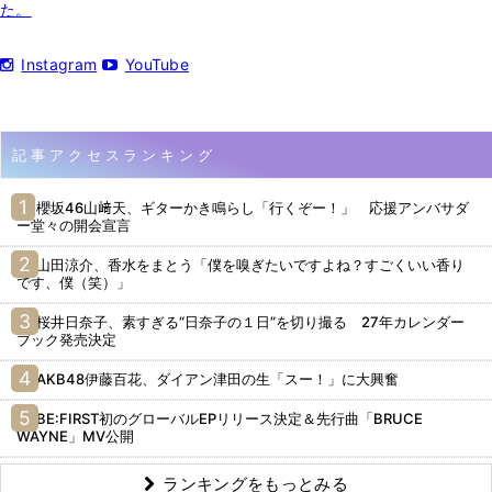
た。
Instagram
YouTube
記事アクセスランキング
櫻坂46山﨑天、ギターかき鳴らし「行くぞー！」 応援アンバサダ
ー堂々の開会宣言
山田涼介、香水をまとう「僕を嗅ぎたいですよね？すごくいい香り
です、僕（笑）」
桜井日奈子、素すぎる“日奈子の１日”を切り撮る 27年カレンダー
ブック発売決定
AKB48伊藤百花、ダイアン津田の生「スー！」に大興奮
BE:FIRST初のグローバルEPリリース決定＆先行曲「BRUCE
WAYNE」MV公開
ランキングをもっとみる