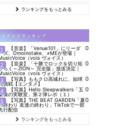
ランキングをもっとみる
コメントランキング
0
【音楽】「Venue101」にリーダ
1
ーズ、Omoinotake、≠MEが登場｜
MusicVoice（vois ヴォイス）
0
【音楽】「十勝でロックを切り拓
2
ひらく～ZION～ 完全版」放送決定｜
MusicVoice（vois ヴォイス）
0
【写真】ももクロ高城れに、始球
3
式挑戦【エンタメ】
0
【写真】Hello Sleepwalkers「五
4
重奏の実験室」第２弾レポ（１）
0
【写真】THE BEAT GARDEN「夏
5
の終わり 友達の終わり」TikTokで一部
先行配信
ランキングをもっとみる