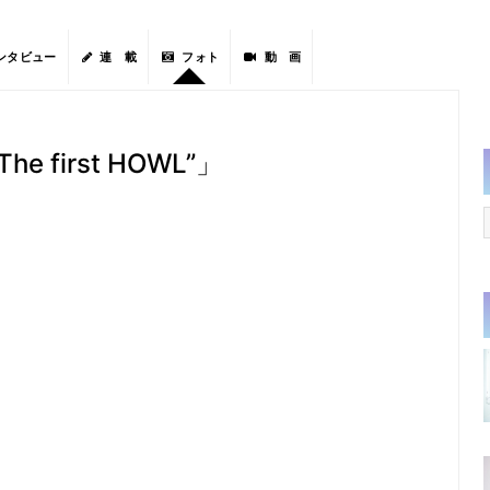
ンタビュー
連 載
フォト
動 画
The first HOWL”」