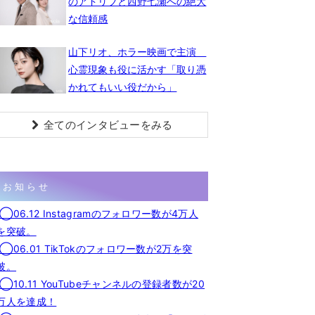
のアドリブと西野七瀬への絶大
な信頼感
山下リオ、ホラー映画で主演
心霊現象も役に活かす「取り憑
かれてもいい役だから」
全てのインタビューをみる
お知らせ
◯06.12 Instagramのフォロワー数が4万人
を突破。
◯06.01 TikTokのフォロワー数が2万を突
破。
◯10.11 YouTubeチャンネルの登録者数が20
万人を達成！