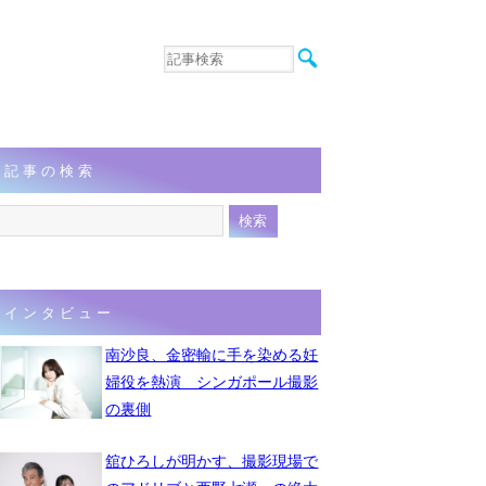
音楽
エンタメ
インタビュー
動画
記事の検索
連載
フォト
インタビュー
南沙良、金密輸に手を染める妊
婦役を熱演 シンガポール撮影
の裏側
舘ひろしが明かす、撮影現場で