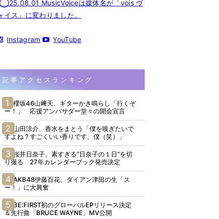
◯25.08.01 MusicVoiceは媒体名が「vois ヴ
ォイス」に変わりました。
Instagram
YouTube
記事アクセスランキング
櫻坂46山﨑天、ギターかき鳴らし「行くぞ
ー！」 応援アンバサダー堂々の開会宣言
山田涼介、香水をまとう「僕を嗅ぎたいで
すよね？すごくいい香りです、僕（笑）」
桜井日奈子、素すぎる“日奈子の１日”を切
り撮る 27年カレンダーブック発売決定
AKB48伊藤百花、ダイアン津田の生「ス
ー！」に大興奮
BE:FIRST初のグローバルEPリリース決定
＆先行曲「BRUCE WAYNE」MV公開