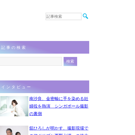
音楽
エンタメ
インタビュー
動画
記事の検索
連載
フォト
インタビュー
南沙良、金密輸に手を染める妊
婦役を熱演 シンガポール撮影
の裏側
舘ひろしが明かす、撮影現場で