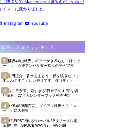
◯25.08.01 MusicVoiceは媒体名が「vois ヴ
ォイス」に変わりました。
Instagram
YouTube
記事アクセスランキング
櫻坂46山﨑天、ギターかき鳴らし「行くぞ
ー！」 応援アンバサダー堂々の開会宣言
山田涼介、香水をまとう「僕を嗅ぎたいで
すよね？すごくいい香りです、僕（笑）」
桜井日奈子、素すぎる“日奈子の１日”を切
り撮る 27年カレンダーブック発売決定
AKB48伊藤百花、ダイアン津田の生「ス
ー！」に大興奮
BE:FIRST初のグローバルEPリリース決定
＆先行曲「BRUCE WAYNE」MV公開