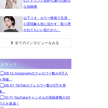
のアドリブと西野七瀬への絶大
な信頼感
山下リオ、ホラー映画で主演
心霊現象も役に活かす「取り憑
かれてもいい役だから」
全てのインタビューをみる
お知らせ
◯06.12 Instagramのフォロワー数が4万人
を突破。
◯06.01 TikTokのフォロワー数が2万を突
破。
◯10.11 YouTubeチャンネルの登録者数が20
万人を達成！