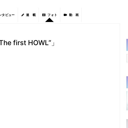
ンタビュー
連 載
フォト
動 画
The first HOWL”」