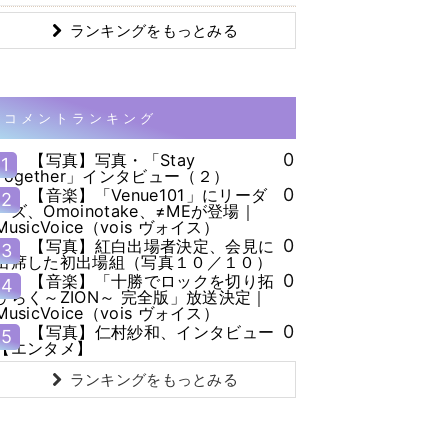
ランキングをもっとみる
コメントランキング
0
【写真】写真・「Stay
1
Together」インタビュー（２）
0
【音楽】「Venue101」にリーダ
2
ーズ、Omoinotake、≠MEが登場｜
MusicVoice（vois ヴォイス）
0
【写真】紅白出場者決定、会見に
3
出席した初出場組（写真１０／１０）
0
【音楽】「十勝でロックを切り拓
4
ひらく～ZION～ 完全版」放送決定｜
MusicVoice（vois ヴォイス）
0
【写真】仁村紗和、インタビュー
5
【エンタメ】
ランキングをもっとみる