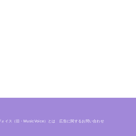
 ヴォイス（旧・MusicVoice）とは
広告に関するお問い合わせ