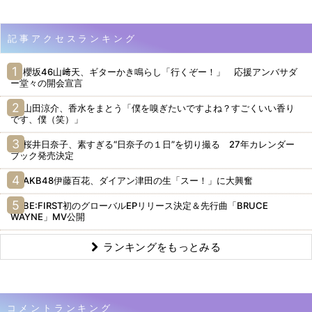
記事アクセスランキング
櫻坂46山﨑天、ギターかき鳴らし「行くぞー！」 応援アンバサダ
ー堂々の開会宣言
山田涼介、香水をまとう「僕を嗅ぎたいですよね？すごくいい香り
です、僕（笑）」
桜井日奈子、素すぎる“日奈子の１日”を切り撮る 27年カレンダー
ブック発売決定
AKB48伊藤百花、ダイアン津田の生「スー！」に大興奮
BE:FIRST初のグローバルEPリリース決定＆先行曲「BRUCE
WAYNE」MV公開
ランキングをもっとみる
コメントランキング