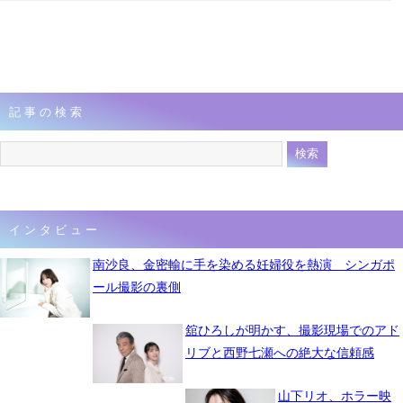
記事の検索
インタビュー
南沙良、金密輸に手を染める妊婦役を熱演 シンガポ
ール撮影の裏側
舘ひろしが明かす、撮影現場でのアド
リブと西野七瀬への絶大な信頼感
山下リオ、ホラー映