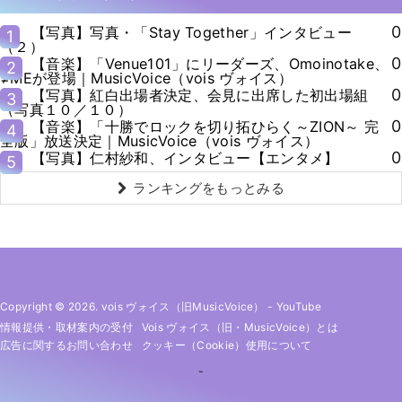
0
【写真】写真・「Stay Together」インタビュー
1
（２）
0
【音楽】「Venue101」にリーダーズ、Omoinotake、
2
≠MEが登場｜MusicVoice（vois ヴォイス）
0
【写真】紅白出場者決定、会見に出席した初出場組
3
（写真１０／１０）
0
【音楽】「十勝でロックを切り拓ひらく～ZION～ 完
4
全版」放送決定｜MusicVoice（vois ヴォイス）
0
【写真】仁村紗和、インタビュー【エンタメ】
5
ランキングをもっとみる
Copyright © 2026. vois ヴォイス（旧MusicVoice）
-
YouTube
情報提供・取材案内の受付
Vois ヴォイス（旧・MusicVoice）とは
広告に関するお問い合わせ
クッキー（cookie）使用について
-