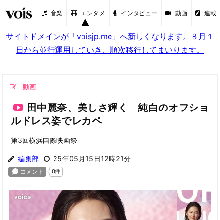
音楽
エンタメ
インタビュー
動画
連載
サイトドメインが「voisjp.me」へ新しくなります。８月１
日から並行運用していき、順次移行してまいります。
動画
田中麗奈、美しさ輝く 純白のオフショ
ルドレス姿でレカペ
第3回横浜国際映画祭
編集部
25年05月15日12時21分