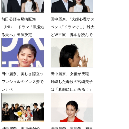
前田公輝＆尾崎匠海
田中麗奈、“夫婦心理サス
（INI）、ドラマ「親愛な
ペンス”ドラマで古川雄大
る夫へ」出演決定
とW主演「脚本を読んで
いて翻弄されました」
5月29日 13時45分
5月25日 21時00分
田中麗奈、美しさ際立つ
田中麗奈、女優が天職
ワンショルのドレス姿で
対峙した母役の宮崎美子
レカペ
は「真顔に圧がある！」
5月3日 22時55分
4月5日 05時16分
田中麗奈、主演作が公
田中麗奈、主演作 満員