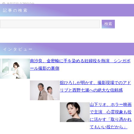
9月17日 07時00分
記事の検索
インタビュー
南沙良、金密輸に手を染める妊婦役を熱演 シンガポ
ール撮影の裏側
舘ひろしが明かす、撮影現場でのアド
リブと西野七瀬への絶大な信頼感
山下リオ、ホラー映画
で主演 心霊現象も役
に活かす「取り憑かれ
てもいい役だから」