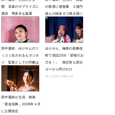
開 花束のサプライズに
の客席に感無量 ２億円
感涙 博多弁も披露
超えの純金タコ焼き器に
緊張「ご利益が」
4月4日 21時04分
3月3日 08時59分
田中麗奈、ゆりやんのツ
ゆりやん、極寒の歌舞伎
ッコミ任されるもタジタ
町で演説20分「皆様のお
ジ 監督としての印象は
力を！」 南沙良も宣伝
「怪物」
カーから呼びかけ
1月29日 08時47分
1月29日 08時34分
田中麗奈が主演、映画
「黄金泥棒」2026年４月
に公開決定