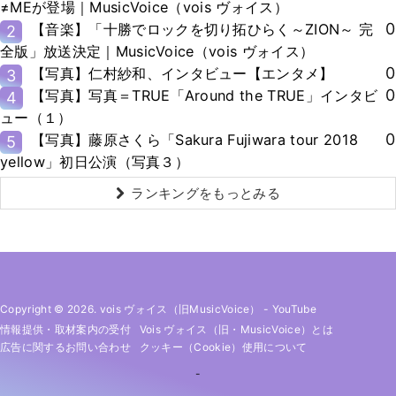
≠MEが登場｜MusicVoice（vois ヴォイス）
0
【音楽】「十勝でロックを切り拓ひらく～ZION～ 完
2
全版」放送決定｜MusicVoice（vois ヴォイス）
0
【写真】仁村紗和、インタビュー【エンタメ】
3
0
【写真】写真＝TRUE「Around the TRUE」インタビ
4
ュー（１）
0
【写真】藤原さくら「Sakura Fujiwara tour 2018
5
yellow」初日公演（写真３）
ランキングをもっとみる
Copyright © 2026. vois ヴォイス（旧MusicVoice）
-
YouTube
情報提供・取材案内の受付
Vois ヴォイス（旧・MusicVoice）とは
広告に関するお問い合わせ
クッキー（cookie）使用について
-