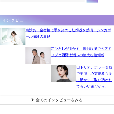
インタビュー
南沙良、金密輸に手を染める妊婦役を熱演 シンガポ
ール撮影の裏側
舘ひろしが明かす、撮影現場でのアド
リブと西野七瀬への絶大な信頼感
山下リオ、ホラー映画
で主演 心霊現象も役
に活かす「取り憑かれ
てもいい役だから」
全てのインタビューをみる