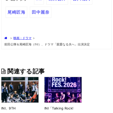
尾崎匠海
田中麗奈
>
映画・ドラマ
>
前田公輝＆尾崎匠海（INI）、ドラマ「親愛なる夫へ」出演決定
関連する記事
INI、9TH
INI「Talking Rock!