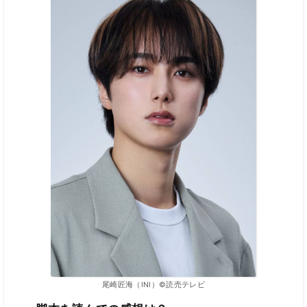
尾崎匠海（INI）©読売テレビ