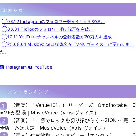
お知らせ
◯06.12 Instagramのフォロワー数が4万人を突破。
◯06.01 TikTokのフォロワー数が2万を突破。
◯10.11 YouTubeチャンネルの登録者数が20万人を達成！
◯25.08.01 MusicVoiceは媒体名が「vois ヴォイス」に変わりまし
た。
Instagram
YouTube
コメントランキング
0
【音楽】「Venue101」にリーダーズ、Omoinotake、
1
≠MEが登場｜MusicVoice（vois ヴォイス）
0
【音楽】「十勝でロックを切り拓ひらく～ZION～ 完
2
全版」放送決定｜MusicVoice（vois ヴォイス）
0
【写真】仁村紗和、インタビュー【エンタメ】