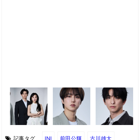
記事タグ
INI
前田公輝
古川雄大