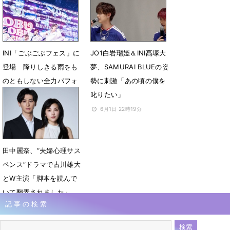
「景色」を一発撮り
6月8日 19時40分
6月10日 22時00分
INI「ごぶごぶフェス」に
JO1白岩瑠姫＆INI髙塚大
登場 降りしきる雨をも
夢、SAMURAI BLUEの姿
のともしない全力パフォ
勢に刺激「あの頃の僕を
叱りたい」
6月7日 23時53分
6月1日 22時19分
田中麗奈、“夫婦心理サス
ペンス”ドラマで古川雄大
とW主演「脚本を読んで
いて翻弄されました」
記事の検索
5月25日 21時00分