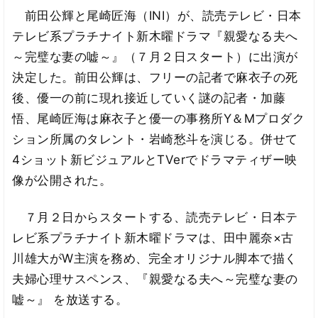
前田公輝と尾崎匠海（INI）が、読売テレビ・日本
テレビ系プラチナイト新木曜ドラマ『親愛なる夫へ
～完璧な妻の嘘～』（７月２日スタート）に出演が
決定した。前田公輝は、フリーの記者で麻衣子の死
後、優一の前に現れ接近していく謎の記者・加藤
悟、尾崎匠海は麻衣子と優一の事務所Y＆Mプロダク
ション所属のタレント・岩崎愁斗を演じる。併せて
4ショット新ビジュアルとTVerでドラマティザー映
像が公開された。
７月２日からスタートする、読売テレビ・日本テ
レビ系プラチナイト新木曜ドラマは、田中麗奈×古
川雄大がW主演を務め、完全オリジナル脚本で描く
夫婦心理サスペンス、『親愛なる夫へ～完璧な妻の
嘘～』 を放送する。