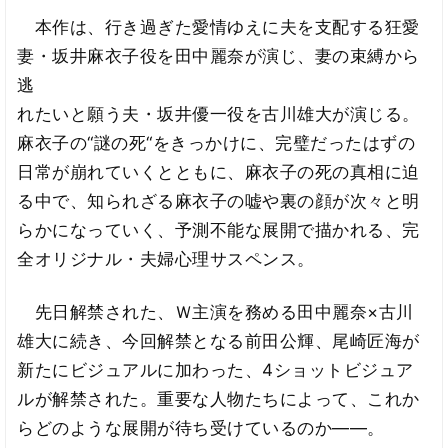
本作は、行き過ぎた愛情ゆえに夫を支配する狂愛
妻・坂井麻衣子役を田中麗奈が演じ、妻の束縛から
逃
れたいと願う夫・坂井優一役を古川雄大が演じる。
麻衣子の“謎の死“をきっかけに、完璧だったはずの
日常が崩れていくとともに、麻衣子の死の真相に迫
る中で、知られざる麻衣子の嘘や裏の顔が次々と明
らかになっていく、予測不能な展開で描かれる、完
全オリジナル・夫婦心理サスペンス。
先日解禁された、Ｗ主演を務める田中麗奈×古川
雄大に続き、今回解禁となる前田公輝、尾崎匠海が
新たにビジュアルに加わった、4ショットビジュア
ルが解禁された。重要な人物たちによって、これか
らどのような展開が待ち受けているのか――。