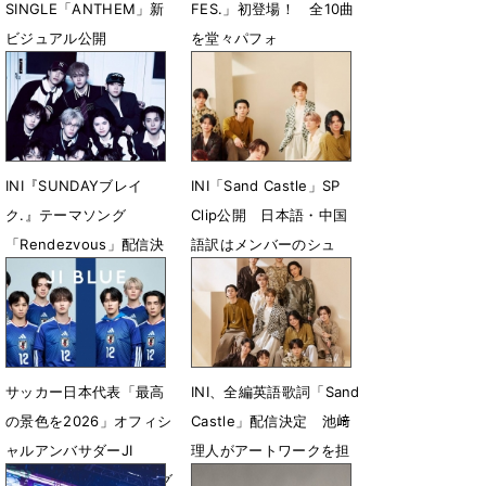
SINGLE「ANTHEM」新
FES.」初登場！ 全10曲
ビジュアル公開
を堂々パフォ
7月31日 23時10分
7月12日 11時55分
INI『SUNDAYブレイ
INI「Sand Castle」SP
ク.』テーマソング
Clip公開 日本語・中国
「Rendezvous」配信決
語訳はメンバーのシュ
定
ウ・フェンファンが担当
6月28日 20時45分
6月15日 19時56分
サッカー日本代表「最高
INI、全編英語歌詞「Sand
の景色を2026」オフィシ
Castle」配信決定 池﨑
ャルアンバサダーJI
理人がアートワークを担
BLUE、公式テーマソング
当