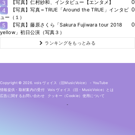
0
【写真】仁村紗和、インタビュー【エンタメ】
3
0
【写真】写真＝TRUE「Around the TRUE」インタビ
4
ュー（１）
0
【写真】藤原さくら「Sakura Fujiwara tour 2018
5
yellow」初日公演（写真３）
ランキングをもっとみる
Copyright © 2026. vois ヴォイス（旧MusicVoice）
-
YouTube
情報提供・取材案内の受付
Vois ヴォイス（旧・MusicVoice）とは
広告に関するお問い合わせ
クッキー（cookie）使用について
-