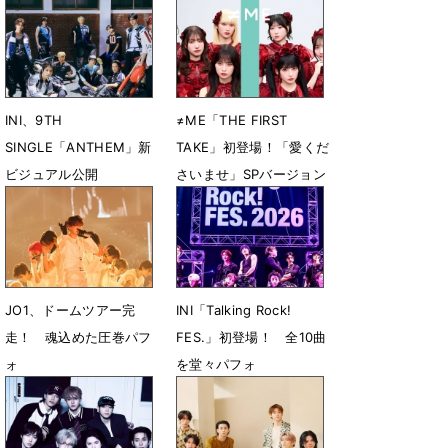
INI、9TH
≠ME「THE FIRST
SINGLE「ANTHEM」新
TAKE」初登場！「愛くだ
ビジュアル公開
さいませ」SPバージョン
一発撮り
7月31日 23時10分
7月31日 20時47分
JO1、ドームツアー完
INI「Talking Rock!
走！ 魂込めた圧巻パフ
FES.」初登場！ 全10曲
ォ
を堂々パフォ
7月21日 13時28分
7月12日 11時55分