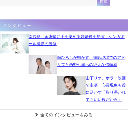
インタビュー
南沙良、金密輸に手を染める妊婦役を熱演 シンガポ
ール撮影の裏側
舘ひろしが明かす、撮影現場でのアド
リブと西野七瀬への絶大な信頼感
山下リオ、ホラー映画
で主演 心霊現象も役
に活かす「取り憑かれ
てもいい役だから」
全てのインタビューをみる