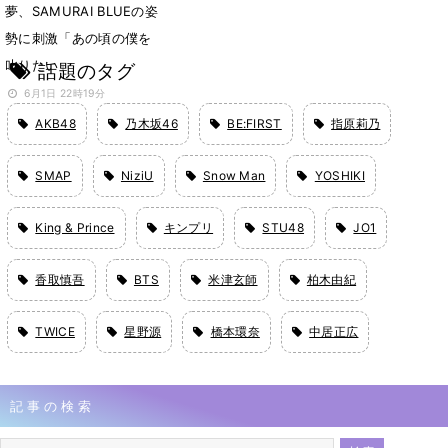
夢、SAMURAI BLUEの姿
勢に刺激「あの頃の僕を
叱りたい」
話題のタグ
6月1日 22時19分
AKB48
乃木坂46
BE:FIRST
指原莉乃
SMAP
NiziU
Snow Man
YOSHIKI
King & Prince
キンプリ
STU48
JO1
香取慎吾
BTS
米津玄師
柏木由紀
TWICE
星野源
橋本環奈
中居正広
記事の検索