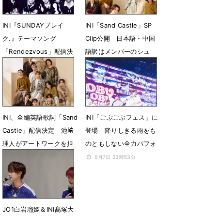
INI『SUNDAYブレイ
INI「Sand Castle」SP
ク.』テーマソング
Clip公開 日本語・中国
「Rendezvous」配信決
語訳はメンバーのシュ
定
ウ・フェンファンが担当
6月28日 20時45分
6月15日 19時56分
INI、全編英語歌詞「Sand
INI「ごぶごぶフェス」に
Castle」配信決定 池﨑
登場 降りしきる雨をも
理人がアートワークを担
のともしない全力パフォ
当
6月7日 23時53分
6月8日 19時40分
JO1白岩瑠姫＆INI髙塚大