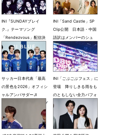
INI『SUNDAYブレイ
INI「Sand Castle」SP
ク.』テーマソング
Clip公開 日本語・中国
「Rendezvous」配信決
語訳はメンバーのシュ
定
ウ・フェンファンが担当
6月28日 20時45分
6月15日 19時56分
サッカー日本代表「最高
INI「ごぶごぶフェス」に
の景色を2026」オフィシ
登場 降りしきる雨をも
ャルアンバサダーJI
のともしない全力パフォ
BLUE、公式テーマソング
6月7日 23時53分
「景色」を一発撮り
6月10日 22時00分