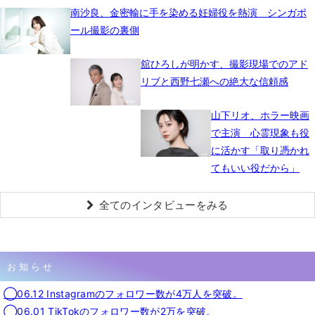
南沙良、金密輸に手を染める妊婦役を熱演 シンガポ
ール撮影の裏側
舘ひろしが明かす、撮影現場でのアド
リブと西野七瀬への絶大な信頼感
山下リオ、ホラー映画
で主演 心霊現象も役
に活かす「取り憑かれ
てもいい役だから」
全てのインタビューをみる
お知らせ
◯06.12 Instagramのフォロワー数が4万人を突破。
◯06.01 TikTokのフォロワー数が2万を突破。