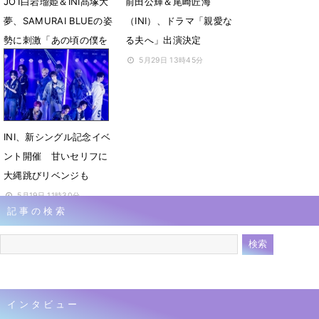
JO1白岩瑠姫＆INI髙塚大
前田公輝＆尾崎匠海
夢、SAMURAI BLUEの姿
（INI）、ドラマ「親愛な
勢に刺激「あの頃の僕を
る夫へ」出演決定
叱りたい」
5月29日 13時45分
6月1日 22時19分
INI、新シングル記念イベ
ント開催 甘いセリフに
大縄跳びリベンジも
5月19日 11時30分
記事の検索
インタビュー