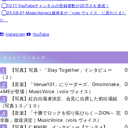
◯10.11 YouTubeチャンネルの登録者数が20万人を達成！
◯25.08.01 MusicVoiceは媒体名が「vois ヴォイス」に変わりまし
た。
Instagram
YouTube
コメントランキング
0
【写真】写真・「Stay Together」インタビュー
1
（２）
0
【音楽】「Venue101」にリーダーズ、Omoinotake、
2
≠MEが登場｜MusicVoice（vois ヴォイス）
0
【写真】紅白出場者決定、会見に出席した初出場組
3
（写真１０／１０）
0
【音楽】「十勝でロックを切り拓ひらく～ZION～ 完
4
全版」放送決定｜MusicVoice（vois ヴォイス）
0
【写真】仁村紗和、インタビュー【エンタメ】
5