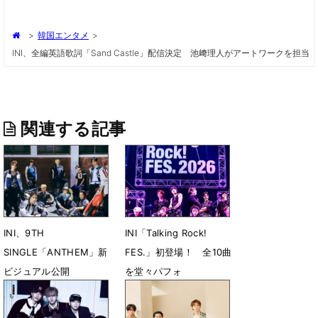
>
韓国エンタメ
>
INI、全編英語歌詞「Sand Castle」配信決定 池﨑理人がアートワークを担当
関連する記事
INI、9TH
INI「Talking Rock!
SINGLE「ANTHEM」新
FES.」初登場！ 全10曲
ビジュアル公開
を堂々パフォ
7月31日 23時10分
7月12日 11時55分