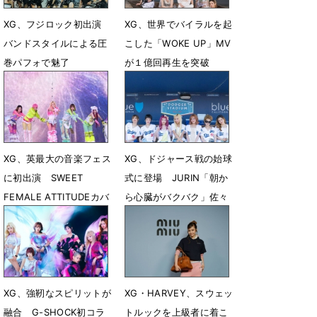
XG、フジロック初出演
XG、世界でバイラルを起
バンドスタイルによる圧
こした「WOKE UP」MV
巻パフォで魅了
が１億回再生を突破
7月27日 17時05分
7月17日 12時05分
XG、英最大の音楽フェス
XG、ドジャース戦の始球
に初出演 SWEET
式に登場 JURIN「朝か
FEMALE ATTITUDEカバ
ら心臓がバクバク」佐々
ーをサプライズ披露
木朗希選手に華麗な投球
を披露
6月8日 17時50分
6月1日 17時54分
XG、強靭なスピリットが
XG・HARVEY、スウェッ
融合 G-SHOCK初コラ
トルックを上級者に着こ