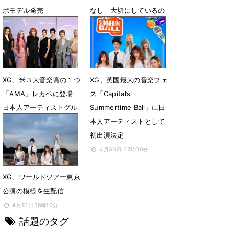
ボモデル発売
なし 大切にしているの
は「個性」
5月29日 07時00分
5月26日 16時54分
XG、米３大音楽賞の１つ
XG、英国最大の音楽フェ
「AMA」レカペに登場
ス「Capital’s
日本人アーティストグル
Summertime Ball」に日
ープ史上初の快挙
本人アーティストとして
初出演決定
5月26日 16時02分
4月30日 07時00分
XG、ワールドツアー東京
公演の模様を生配信
4月10日 16時10分
話題のタグ