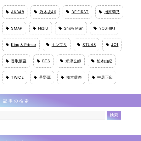
AKB48
乃木坂46
BE:FIRST
指原莉乃
SMAP
NiziU
Snow Man
YOSHIKI
King & Prince
キンプリ
STU48
JO1
香取慎吾
BTS
米津玄師
柏木由紀
TWICE
星野源
橋本環奈
中居正広
記事の検索