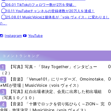
◯06.01 TikTokのフォロワー数が2万を突破。
◯10.11 YouTubeチャンネルの登録者数が20万人を達成！
◯25.08.01 MusicVoiceは媒体名が「vois ヴォイス」に変わりまし
た。
Instagram
YouTube
コメントランキング
0
【写真】写真・「Stay Together」インタビュー
1
（２）
0
【音楽】「Venue101」にリーダーズ、Omoinotake、
2
≠MEが登場｜MusicVoice（vois ヴォイス）
0
【写真】紅白出場者決定、会見に出席した初出場組
3
（写真１０／１０）
0
【音楽】「十勝でロックを切り拓ひらく～ZION～ 完
4
全版」放送決定｜MusicVoice（vois ヴォイス）