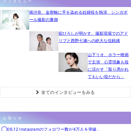
インタビュー
南沙良、金密輸に手を染める妊婦役を熱演 シンガポ
ール撮影の裏側
舘ひろしが明かす、撮影現場でのアド
リブと西野七瀬への絶大な信頼感
山下リオ、ホラー映画
で主演 心霊現象も役
に活かす「取り憑かれ
てもいい役だから」
全てのインタビューをみる
お知らせ
◯06.12 Instagramのフォロワー数が4万人を突破。