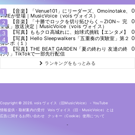
0
【音楽】「Venue101」にリーダーズ、Omoinotake、
1
≠MEが登場｜MusicVoice（vois ヴォイス）
0
【音楽】「十勝でロックを切り拓ひらく～ZION～ 完
2
全版」放送決定｜MusicVoice（vois ヴォイス）
0
【写真】ももクロ高城れに、始球式挑戦【エンタメ】
3
0
【写真】Hello Sleepwalkers「五重奏の実験室」第２
4
弾レポ（１）
0
【写真】THE BEAT GARDEN「夏の終わり 友達の終
5
わり」TikTokで一部先行配信
ランキングをもっとみる
Copyright © 2026. vois ヴォイス（旧MusicVoice）
-
YouTube
情報提供・取材案内の受付
Vois ヴォイス（旧・MusicVoice）とは
広告に関するお問い合わせ
クッキー（cookie）使用について
-