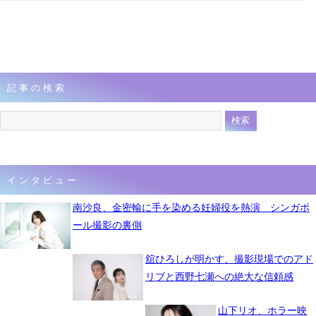
記事の検索
インタビュー
南沙良、金密輸に手を染める妊婦役を熱演 シンガポ
ール撮影の裏側
舘ひろしが明かす、撮影現場でのアド
リブと西野七瀬への絶大な信頼感
山下リオ、ホラー映