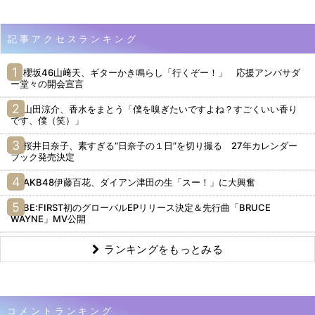
記事アクセスランキング
櫻坂46山﨑天、ギターかき鳴らし「行くぞー！」 応援アンバサダ
ー堂々の開会宣言
山田涼介、香水をまとう「僕を嗅ぎたいですよね？すごくいい香り
です、僕（笑）」
桜井日奈子、素すぎる“日奈子の１日”を切り撮る 27年カレンダー
ブック発売決定
AKB48伊藤百花、ダイアン津田の生「スー！」に大興奮
BE:FIRST初のグローバルEPリリース決定＆先行曲「BRUCE
WAYNE」MV公開
ランキングをもっとみる
コメントランキング