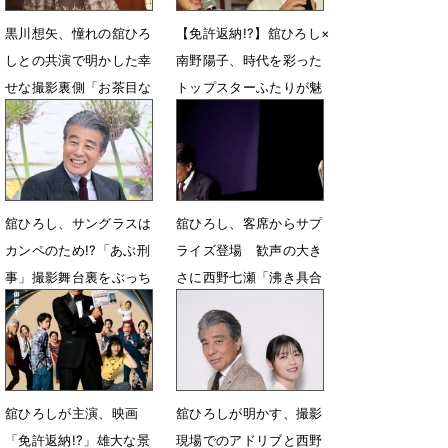
黒川想矢、憧れの舘ひろ
【免許返納!?】舘ひろし×
しとの共演で明かした幸
南野陽子、時代を彩った
せな撮影裏側「お茶目な
トップスターふたりが魅
一面を感じました」
せるデュエットシーン解
禁
6月23日 12時00分
6月23日 06時10分
舘ひろし、サングラスは
舘ひろし、客席からサプ
カンペのため!?「あぶ刑
ライズ登場 歓声の大き
事」撮影舞台裏をぶっち
さに西野七瀬「沸き具合
ゃけ
が凄すぎた」
6月20日 17時32分
6月20日 15時50分
舘ひろしが主演、映画
舘ひろしが明かす、撮影
「免許返納!?」雄大な景
現場でのアドリブと西野