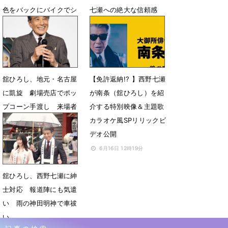
色をバックにバイクでシ
七瀬への絶大な信頼感
ョットガンをぶっ放
6月19日 07時00分
す！ 本編冒頭シーン公
開
6月19日 20時03分
舘ひろし、地元・名古屋
【免許返納!? 】西野七瀬
に凱旋 劇場売店でポッ
が南条（舘ひろし）を紹
プコーン手渡し 来場者
介する特別映像＆主題歌
おもてなし
カラオケ風SPリリックビ
デオ公開
6月17日 07時00分
6月16日 12時19分
舘ひろし、西野七瀬に紳
士対応 報道陣にも気遣
い 雨の神田明神で車祓
い