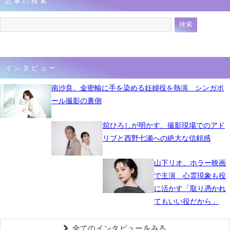
記事の検索
6月8日 13時07分
インタビュー
南沙良、金密輸に手を染める妊婦役を熱演 シンガポ
ール撮影の裏側
舘ひろしが明かす、撮影現場でのアド
リブと西野七瀬への絶大な信頼感
山下リオ、ホラー映画
で主演 心霊現象も役
に活かす「取り憑かれ
てもいい役だから」
全てのインタビューをみる