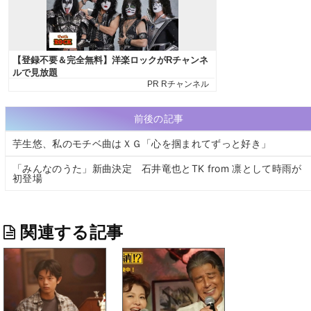
前後の記事
芋生悠、私のモチベ曲はＸＧ「心を掴まれてずっと好き」
「みんなのうた」新曲決定 石井竜也とTK from 凛として時雨が
初登場
関連する記事