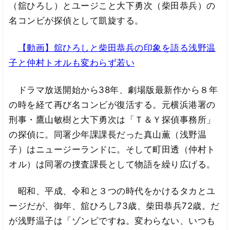
（舘ひろし）とユージこと大下勇次（柴田恭兵）の
名コンビが探偵として凱旋する。
【動画】舘ひろしと柴田恭兵の印象を語る浅野温
子と仲村トオルも変わらず若い
ドラマ放送開始から38年、劇場版最新作から８年
の時を経て再び名コンビが復活する。元横浜港署の
刑事・鷹山敏樹と大下勇次は「Ｔ＆Ｙ探偵事務所」
の探偵に。同署少年課課長だった真山薫（浅野温
子）はニュージーランドに。そして町田透（仲村ト
オル）は同署の捜査課長として物語を繰り広げる。
昭和、平成、令和と３つの時代をかけるタカとユ
ージだが、御年、舘ひろし73歳、柴田恭兵72歳。だ
が浅野温子は「ゾンビですね。変わらない、いつも