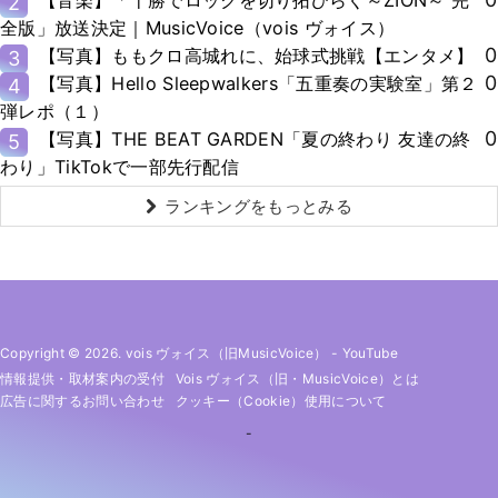
【音楽】「十勝でロックを切り拓ひらく～ZION～ 完
2
全版」放送決定｜MusicVoice（vois ヴォイス）
0
【写真】ももクロ高城れに、始球式挑戦【エンタメ】
3
0
【写真】Hello Sleepwalkers「五重奏の実験室」第２
4
弾レポ（１）
0
【写真】THE BEAT GARDEN「夏の終わり 友達の終
5
わり」TikTokで一部先行配信
ランキングをもっとみる
Copyright © 2026. vois ヴォイス（旧MusicVoice）
-
YouTube
情報提供・取材案内の受付
Vois ヴォイス（旧・MusicVoice）とは
広告に関するお問い合わせ
クッキー（cookie）使用について
-