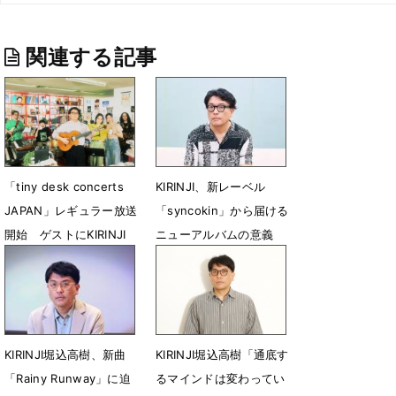
関連する記事
「tiny desk concerts
KIRINJI、新レーベル
JAPAN」レギュラー放送
「syncokin」から届ける
開始 ゲストにKIRINJI
ニューアルバムの意義
5月20日 22時29分
9月28日 18時00分
KIRINJI堀込高樹、新曲
KIRINJI堀込高樹「通底す
「Rainy Runway」に迫
るマインドは変わってい