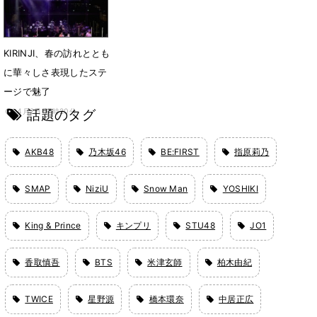
KIRINJI、春の訪れととも
に華々しさ表現したステ
ージで魅了
話題のタグ
4月2日 17時20分
AKB48
乃木坂46
BE:FIRST
指原莉乃
SMAP
NiziU
Snow Man
YOSHIKI
King & Prince
キンプリ
STU48
JO1
香取慎吾
BTS
米津玄師
柏木由紀
TWICE
星野源
橋本環奈
中居正広