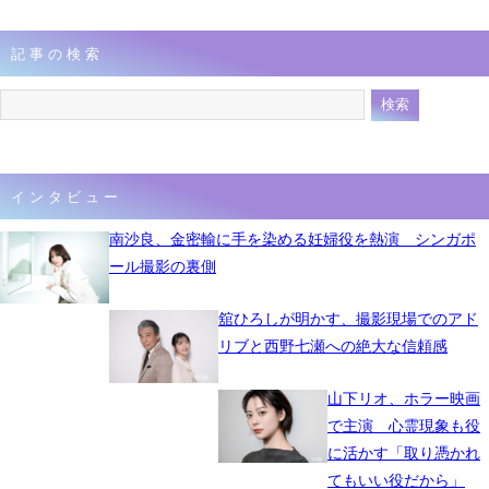
記事の検索
インタビュー
南沙良、金密輸に手を染める妊婦役を熱演 シンガポ
ール撮影の裏側
舘ひろしが明かす、撮影現場でのアド
リブと西野七瀬への絶大な信頼感
山下リオ、ホラー映画
で主演 心霊現象も役
に活かす「取り憑かれ
てもいい役だから」