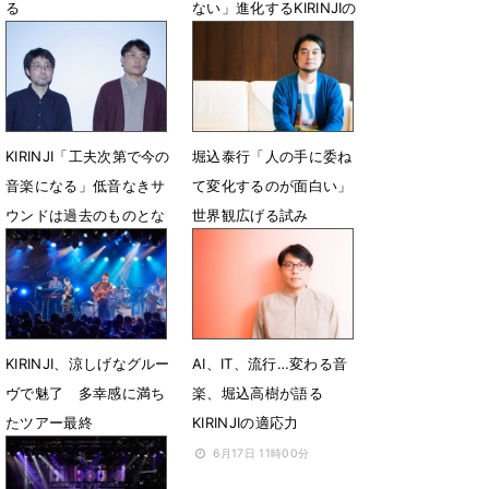
る
ない」進化するKIRINJIの
本質とは
7月14日 21時00分
7月28日 18時00分
KIRINJI「工夫次第で今の
堀込泰行「人の手に委ね
音楽になる」低音なきサ
て変化するのが面白い」
ウンドは過去のものとな
世界観広げる試み
るか
10月10日 12時00分
11月25日 18時00分
KIRINJI、涼しげなグルー
AI、IT、流行…変わる音
ヴで魅了 多幸感に満ち
楽、堀込高樹が語る
たツアー最終
KIRINJIの適応力
8月7日 15時00分
6月17日 11時00分