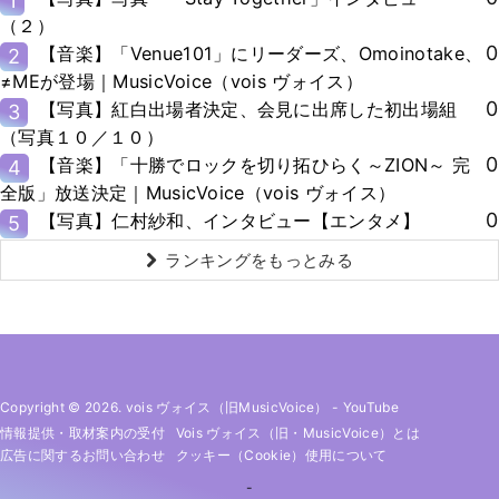
1
（２）
0
【音楽】「Venue101」にリーダーズ、Omoinotake、
2
≠MEが登場｜MusicVoice（vois ヴォイス）
0
【写真】紅白出場者決定、会見に出席した初出場組
3
（写真１０／１０）
0
【音楽】「十勝でロックを切り拓ひらく～ZION～ 完
4
全版」放送決定｜MusicVoice（vois ヴォイス）
0
【写真】仁村紗和、インタビュー【エンタメ】
5
ランキングをもっとみる
Copyright © 2026. vois ヴォイス（旧MusicVoice）
-
YouTube
情報提供・取材案内の受付
Vois ヴォイス（旧・MusicVoice）とは
広告に関するお問い合わせ
クッキー（cookie）使用について
-