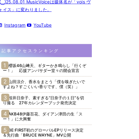
◯25.08.01 MusicVoiceは媒体名が「vois ヴ
ォイス」に変わりました。
Instagram
YouTube
記事アクセスランキング
櫻坂46山﨑天、ギターかき鳴らし「行くぞ
ー！」 応援アンバサダー堂々の開会宣言
山田涼介、香水をまとう「僕を嗅ぎたいで
すよね？すごくいい香りです、僕（笑）」
桜井日奈子、素すぎる“日奈子の１日”を切
り撮る 27年カレンダーブック発売決定
AKB48伊藤百花、ダイアン津田の生「ス
ー！」に大興奮
BE:FIRST初のグローバルEPリリース決定
＆先行曲「BRUCE WAYNE」MV公開