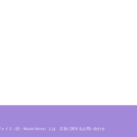
 ヴォイス（旧・MusicVoice）とは
広告に関するお問い合わせ