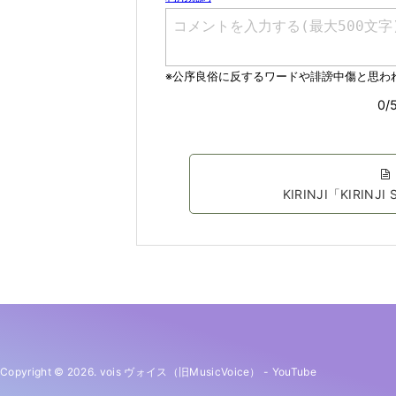
KIRINJI「KIRINJI
Copyright © 2026. vois ヴォイス（旧MusicVoice）
-
YouTube