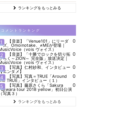
ランキングをもっとみる
コメントランキング
0
【音楽】「Venue101」にリーダ
1
ーズ、Omoinotake、≠MEが登場｜
MusicVoice（vois ヴォイス）
0
【音楽】「十勝でロックを切り拓
2
ひらく～ZION～ 完全版」放送決定｜
MusicVoice（vois ヴォイス）
0
【写真】仁村紗和、インタビュー
3
【エンタメ】
0
【写真】写真＝TRUE「Around
4
the TRUE」インタビュー（１）
0
【写真】藤原さくら「Sakura
5
Fujiwara tour 2018 yellow」初日公演
（写真３）
ランキングをもっとみる