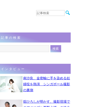
音楽
エンタメ
インタビュー
動画
記事の検索
連載
フォト
インタビュー
南沙良、金密輸に手を染める妊
婦役を熱演 シンガポール撮影
の裏側
舘ひろしが明かす、撮影現場で