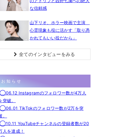
のアドリブと西野七瀬への絶大
な信頼感
山下リオ、ホラー映画で主演
心霊現象も役に活かす「取り憑
かれてもいい役だから」
全てのインタビューをみる
お知らせ
◯06.12 Instagramのフォロワー数が4万人
を突破。
◯06.01 TikTokのフォロワー数が2万を突
破。
◯10.11 YouTubeチャンネルの登録者数が20
万人を達成！