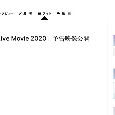
ンタビュー
連 載
フォト
動 画
io Live Movie 2020」予告映像公開