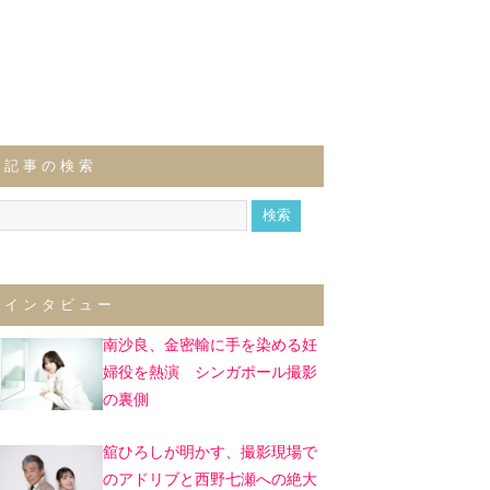
記事の検索
インタビュー
南沙良、金密輸に手を染める妊
婦役を熱演 シンガポール撮影
の裏側
舘ひろしが明かす、撮影現場で
のアドリブと西野七瀬への絶大