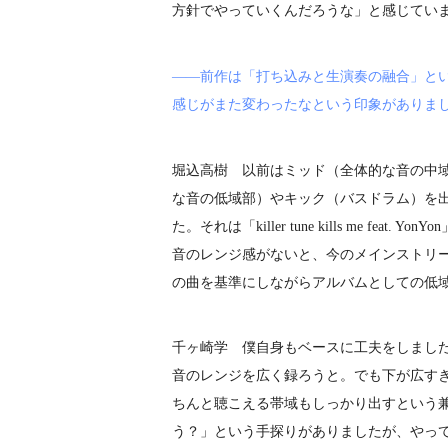
方針でやっていくんだろうな」と感じてい
――前作は「打ち込みと生演奏の融合」と
感じがまた変わったなという印象がありま
堀込高樹 以前はミッド（全体的な音の中
な音の低域部）やキック（バスドラム）を
た。それは「killer tune kills me f
音のレンジ感がないと、今のメインストリ
の曲を基準にしながらアルバムとしての低
千ヶ崎学 僕自身もベースに工夫をしまし
音のレンジを広く録ろうと。でも下が広す
ちんと聴こえる帯域もしっかり出すという
う？」という手探りがありましたが、やっ