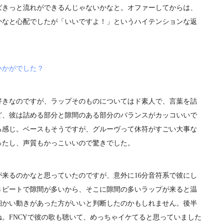
ばきっと流れができるんじゃないかなと。オファーしてからは、
かなと心配でしたが「いいですよ！」というハイテンションな返
いかがでした？
好きなのですが、ラップそのものについてはド素人で、言葉を詰
ど、彼は詰める部分と隙間のある部分のバランスがカッコいいで
る感じ。ベースもそうですが、グルーヴって休符がすごい大事な
ったし、声質もかっこいいので驚きでした。
来るのかなと思っていたのですが、意外に16分音符系で彼にし
８ビートで隙間が多いから、そこに隙間の多いラップが来ると温
細かい動きがあった方がいいと判断したのかもしれません。後半
。FNCYで彼の歌も聴いて、めっちゃイケてると思っていました