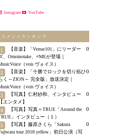
Instagram
YouTube
コメントランキング
0
【音楽】「Venue101」にリーダー
1
ズ、Omoinotake、≠MEが登場｜
MusicVoice（vois ヴォイス）
0
【音楽】「十勝でロックを切り拓ひ
2
らく～ZION～ 完全版」放送決定｜
MusicVoice（vois ヴォイス）
0
【写真】仁村紗和、インタビュー
3
【エンタメ】
0
【写真】写真＝TRUE「Around the
4
TRUE」インタビュー（１）
0
【写真】藤原さくら「Sakura
5
Fujiwara tour 2018 yellow」初日公演（写