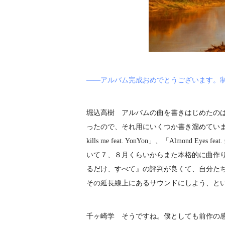
――アルバム完成おめでとうございます。
堀込高樹 アルバムの曲を書きはじめたの
ったので、それ用にいくつか書き溜めていました
kills me feat. YonYon」、「Almond
いて７、８月くらいからまた本格的に曲作
るだけ、すべて』の評判が良くて、自分た
その延長線上にあるサウンドにしよう、と
千ヶ崎学 そうですね。僕としても前作の