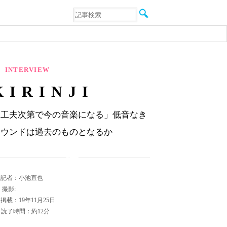
音楽
エンタメ
インタビュー
動画
連載
INTERVIEW
フォト
KIRINJI
「工夫次第で今の音楽になる」低音なき
サウンドは過去のものとなるか
記者：小池直也
撮影:
掲載：19年11月25日
読了時間：約12分