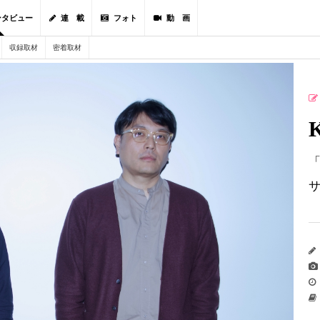
ンタビュー
連 載
フォト
動 画
収録取材
密着取材