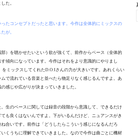
ました。
いったコンセプトだったと思います。今作は全体的にミックスの
したが。
域部）を聴かせたいという欲が強くて、前作からベース（全体的
出す傾向になっています。今作はそれをより意識的にやりまし
eat. YonYon」をミックスしてくれたD.O.Iさんの力が大きいです。あれくらい
ームで流れている音楽と並べたら物足りなく感じるんですよ。あ
域の感じや広がりが決まっていきました。
た。生のベースに関しては録音の段階から意識して、できるだけ
ぎても良くはないんですよ。下がいるんだけど、ニュアンスがき
兼ね合いです。前作は「どうしたらこういう感じになるんだろ
ていくうちに理解できていきました。なので今作は曲ごとに機材