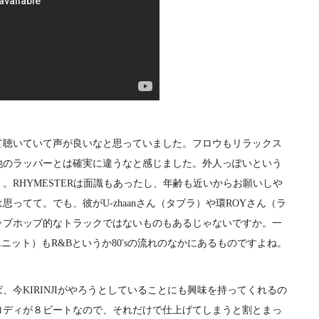
て聴いていて声が良いなと思っていました。フロウもリラックス
他のラッパーとは確実に違うなと感じました。外人っぽいという
。RHYMESTERは面識もあったし、年齢も近いからお願いしや
ってて。でも、彼がU-zhaanさん（タブラ）や環ROYさん（ラ
ップホップ的なトラックではないものもあるじゃないですか。一
Aとのユニット）もR&Bというか80'sの流れのなかにあるものですよね。
今KIRINJIがやろうとしていることにも興味を持ってくれるの
ロディが８ビートなので、それだけで仕上げてしまうと割とまっ