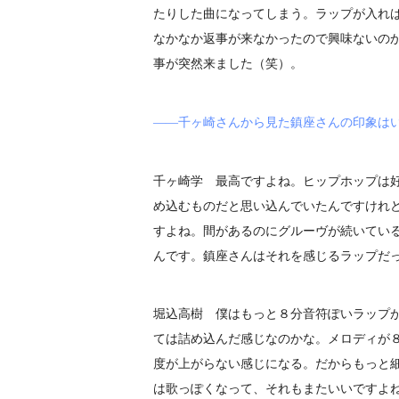
たりした曲になってしまう。ラップが入れ
なかなか返事が来なかったので興味ないの
事が突然来ました（笑）。
――千ヶ崎さんから見た鎮座さんの印象は
千ヶ崎学 最高ですよね。ヒップホップは
め込むものだと思い込んでいたんですけれ
すよね。間があるのにグルーヴが続いてい
んです。鎮座さんはそれを感じるラップだ
堀込高樹 僕はもっと８分音符ぽいラップが
ては詰め込んだ感じなのかな。メロディが
度が上がらない感じになる。だからもっと
は歌っぽくなって、それもまたいいですよね