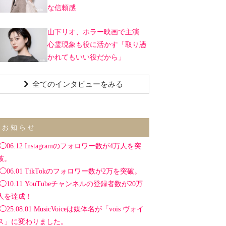
な信頼感
山下リオ、ホラー映画で主演
心霊現象も役に活かす「取り憑
かれてもいい役だから」
全てのインタビューをみる
お知らせ
◯06.12 Instagramのフォロワー数が4万人を突
破。
◯06.01 TikTokのフォロワー数が2万を突破。
◯10.11 YouTubeチャンネルの登録者数が20万
人を達成！
◯25.08.01 MusicVoiceは媒体名が「vois ヴォイ
ス」に変わりました。