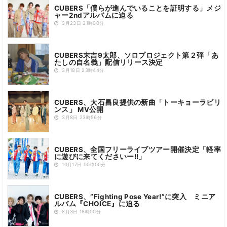
CUBERS「僕らが進んでいることを証明する」メジ
ャー2ndアルバムに迫る
3月23日 21時00分
CUBERS末吉9太郎、ソロプロジェクト第２弾「あ
たしの自名義」配信リリース決定
3月18日 23時44分
CUBERS、大石昌良提供の新曲「トーキョーラビリ
ンス」 MV公開
3月8日 23時56分
CUBERS、全国フリーライブツアー開催決定「軽率
に遊びに来てくださいー!!」
10月17日 00時00分
CUBERS、“Fighting Pose Year!”に突入 ミニア
ルバム『CHOICE』に迫る
8月3日 18時00分