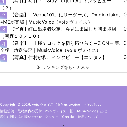
0
【写真】写真・「Stay Together」インタビュー
1
（２）
0
【音楽】「Venue101」にリーダーズ、Omoinotake、
2
≠MEが登場｜MusicVoice（vois ヴォイス）
0
【写真】紅白出場者決定、会見に出席した初出場組
3
（写真１０／１０）
0
【音楽】「十勝でロックを切り拓ひらく～ZION～ 完
4
全版」放送決定｜MusicVoice（vois ヴォイス）
0
【写真】仁村紗和、インタビュー【エンタメ】
5
ランキングをもっとみる
Copyright © 2026. vois ヴォイス（旧MusicVoice）
-
YouTube
情報提供・取材案内の受付
Vois ヴォイス（旧・MusicVoice）とは
広告に関するお問い合わせ
クッキー（cookie）使用について
-