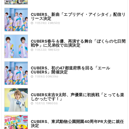
CUBERS、新曲「エブリデイ・アイシタイ」配信リ
リース決定
11月29日 23時50分
CUBERS春斗＆優、再演する舞台「ぼくらの七日間
戦争」に兄弟役で出演決定
11月22日 19時52分
CUBERS、初の47都道府県を回る「エール
CUBERS」開催決定
11月9日 00時39分
CUBERS末吉9太郎、声優業に初挑戦「とっても楽
しかったです！」
10月1日 19時00分
CUBERS、東武動物公園開園40周年PR大使に就任
決定