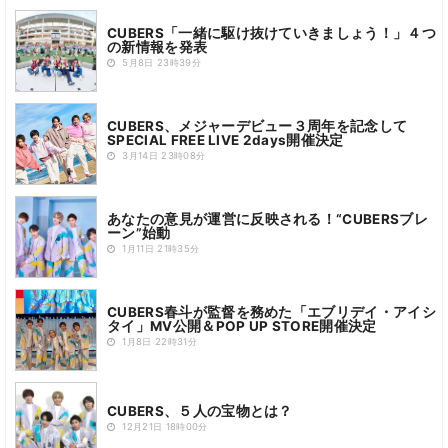
CUBERS「一緒に駆け抜けていきましょう！」４つ
の新情報を発表
5月8日 23時39分
CUBERS、メジャーデビュー３周年を記念して
SPECIAL FREE LIVE 2days開催決定
3月14日 23時08分
あなたの意見が運営に反映される！“CUBERSブレ
ーン”始動
1月11日 21時35分
CUBERS春斗が監督を務めた「エブリデイ・アイシ
タイ」MV公開＆POP UP STORE開催決定
1月8日 22時31分
CUBERS、５人の宝物とは？
12月21日 18時00分