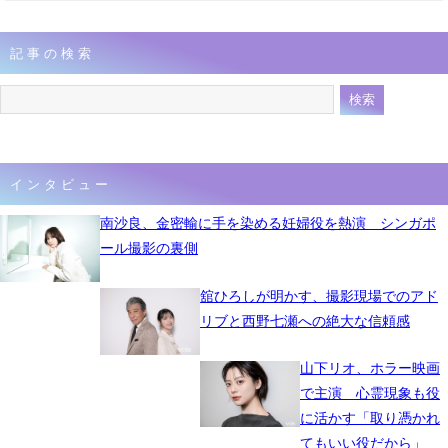
記事の検索
インタビュー
南沙良、金密輸に手を染める妊婦役を熱演 シンガポ
ール撮影の裏側
舘ひろしが明かす、撮影現場でのアド
リブと西野七瀬への絶大な信頼感
山下リオ、ホラー映画
で主演 心霊現象も役
に活かす「取り憑かれ
てもいい役だから」