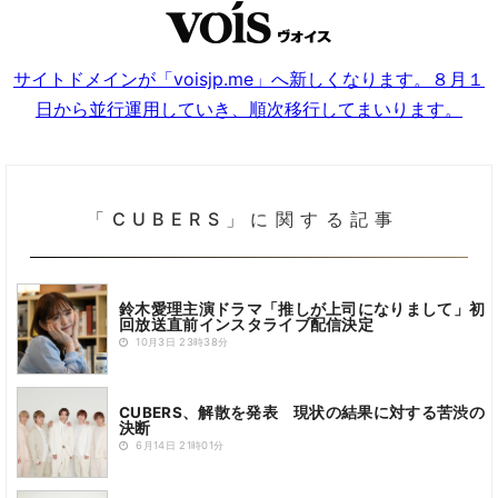
サイトドメインが「voisjp.me」へ新しくなります。８月１
日から並行運用していき、順次移行してまいります。
「CUBERS」に関する記事
鈴木愛理主演ドラマ「推しが上司になりまして」初
回放送直前インスタライブ配信決定
10月3日 23時38分
CUBERS、解散を発表 現状の結果に対する苦渋の
決断
6月14日 21時01分