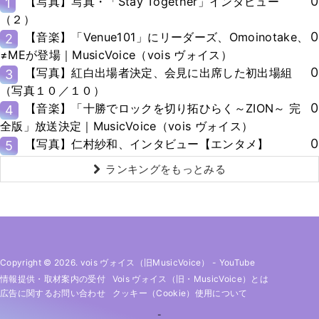
0
【写真】写真・「Stay Together」インタビュー
1
（２）
0
【音楽】「Venue101」にリーダーズ、Omoinotake、
2
≠MEが登場｜MusicVoice（vois ヴォイス）
0
【写真】紅白出場者決定、会見に出席した初出場組
3
（写真１０／１０）
0
【音楽】「十勝でロックを切り拓ひらく～ZION～ 完
4
全版」放送決定｜MusicVoice（vois ヴォイス）
0
【写真】仁村紗和、インタビュー【エンタメ】
5
ランキングをもっとみる
Copyright © 2026. vois ヴォイス（旧MusicVoice）
-
YouTube
情報提供・取材案内の受付
Vois ヴォイス（旧・MusicVoice）とは
広告に関するお問い合わせ
クッキー（cookie）使用について
-