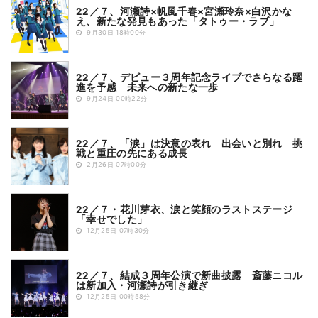
22／７、河瀬詩×帆風千春×宮瀬玲奈×白沢かな
え、新たな発見もあった「タトゥー・ラブ」
9月30日 18時00分
22／７、デビュー３周年記念ライブでさらなる躍
進を予感 未来への新たな一歩
9月24日 00時22分
22／７、「涙」は決意の表れ 出会いと別れ 挑
戦と重圧の先にある成長
2月26日 07時00分
22／７・花川芽衣、涙と笑顔のラストステージ
「幸せでした」
12月25日 07時30分
22／７、結成３周年公演で新曲披露 斎藤ニコル
は新加入・河瀬詩が引き継ぎ
12月25日 00時58分