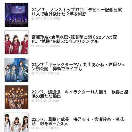
22／７、ノンストップ17曲 デビュー記念公演
11人で駆け抜けた２年を回顧
9月21日 00時35分
宮瀬玲奈×倉岡水巴×涼花萌に聞く22／7の変
化、“軌跡”を結ぶ１年ぶりシングル
8月20日 19時00分
22／7「キャラクターPV」丸山あかね・戸田ジュ
ン初公開 徳島でライブも
10月8日 10時14分
22／7、涙涙涙 キャラクター11人揃う 歓喜と感
涙の新たな船出
9月21日 17時03分
22／7、葛藤と成長 海乃るり・宮瀬玲奈・涼花
萌 殻を破った3人
8月23日 11時30分