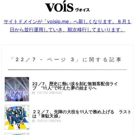
サイトドメインが「voisjp.me」へ新しくなります。８月１
日から並行運用していき、順次移行してまいります。
「22／7 - ページ 3」に関する記事
22／7、歴史に熱い涙を刻む無観客配信ライ
ブ “11人”で叶えた夢の始まりへ
11月17日 00時00分
２２／７、先陣の大役を11人で務め上げる ラスト
は「韋駄天娘」
10月2日 12時28分