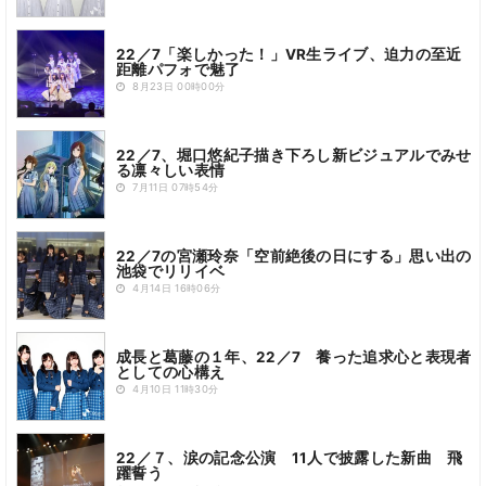
22／7「楽しかった！」VR生ライブ、迫力の至近
距離パフォで魅了
8月23日 00時00分
22／7、堀口悠紀子描き下ろし新ビジュアルでみせ
る凛々しい表情
7月11日 07時54分
22／7の宮瀬玲奈「空前絶後の日にする」思い出の
池袋でリリイベ
4月14日 16時06分
成長と葛藤の１年、22／7 養った追求心と表現者
としての心構え
4月10日 11時30分
22／７、涙の記念公演 11人で披露した新曲 飛
躍誓う