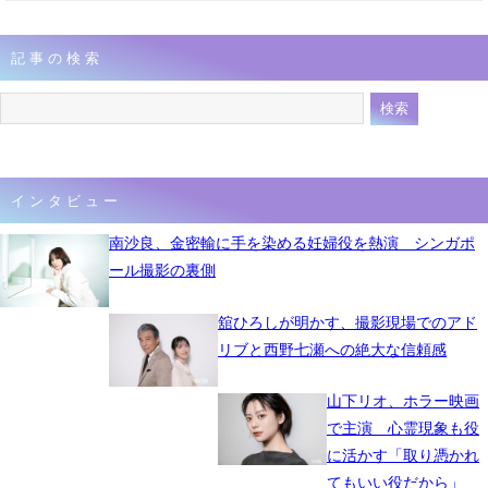
記事の検索
インタビュー
南沙良、金密輸に手を染める妊婦役を熱演 シンガポ
ール撮影の裏側
舘ひろしが明かす、撮影現場でのアド
リブと西野七瀬への絶大な信頼感
山下リオ、ホラー映画
で主演 心霊現象も役
に活かす「取り憑かれ
てもいい役だから」