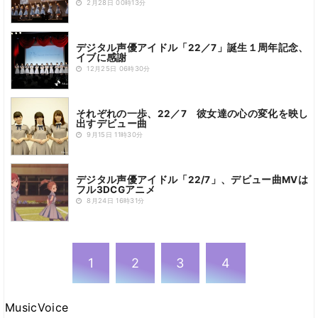
2月28日 00時13分
デジタル声優アイドル「22／7」誕生１周年記念、
イブに感謝
12月25日 06時30分
それぞれの一歩、22／7 彼女達の心の変化を映し
出すデビュー曲
9月15日 11時30分
デジタル声優アイドル「22/7」、デビュー曲MVは
フル3DCGアニメ
8月24日 16時31分
1
2
3
4
MusicVoice