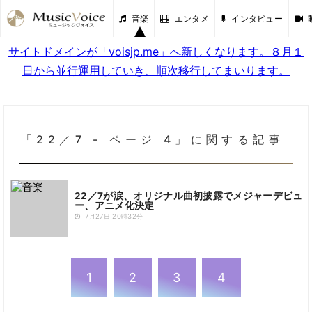
音楽
エンタメ
インタビュー
サイトドメインが「voisjp.me」へ新しくなります。８月１
日から並行運用していき、順次移行してまいります。
「22／7 - ページ 4」に関する記事
22／7が涙、オリジナル曲初披露でメジャーデビュ
ー、アニメ化決定
7月27日 20時32分
1
2
3
4