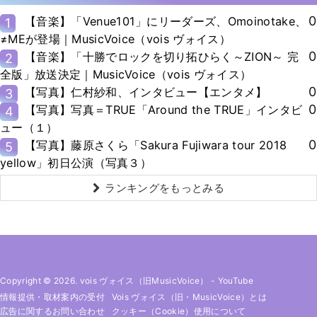
0
【音楽】「Venue101」にリーダーズ、Omoinotake、
1
≠MEが登場｜MusicVoice（vois ヴォイス）
0
【音楽】「十勝でロックを切り拓ひらく～ZION～ 完
2
全版」放送決定｜MusicVoice（vois ヴォイス）
0
【写真】仁村紗和、インタビュー【エンタメ】
3
0
【写真】写真＝TRUE「Around the TRUE」インタビ
4
ュー（１）
0
【写真】藤原さくら「Sakura Fujiwara tour 2018
5
yellow」初日公演（写真３）
ランキングをもっとみる
Copyright © 2026. vois ヴォイス（旧MusicVoice）
-
YouTube
情報提供・取材案内の受付
Vois ヴォイス（旧・MusicVoice）とは
広告に関するお問い合わせ
クッキー（cookie）使用について