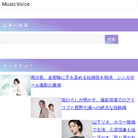
MusicVoice
記事の検索
インタビュー
南沙良、金密輸に手を染める妊婦役を熱演 シンガポ
ール撮影の裏側
舘ひろしが明かす、撮影現場でのアド
リブと西野七瀬への絶大な信頼感
山下リオ、ホラー映画
で主演 心霊現象も役
に活かす「取り憑かれ