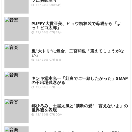
プに興味津々
12月30日 09時14分
PUFFY大貫亜美、ヒョウ柄衣装で母親から「よ
っ！ピコ太郎」
12月30日 07時32分
嵐“大トリ”に気合、二宮和也「震えてしょうがな
い」
12月30日 07時16分
キンキ堂本光一「紅白でご一緒したかった」SMAP
の不出場残念がる
12月30日 07時05分
郷ひろみ、土屋太鳳と”禁断の愛”「言えないよ」の
世界観を表現
12月30日 07時00分