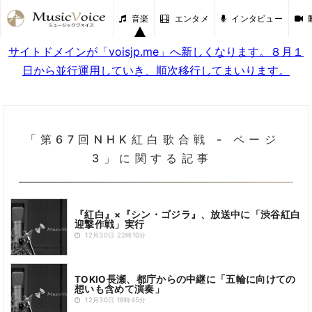
音楽
エンタメ
インタビュー
サイトドメインが「voisjp.me」へ新しくなります。８月１
日から並行運用していき、順次移行してまいります。
「第67回NHK紅白歌合戦 - ページ
3」に関する記事
『紅白』×『シン・ゴジラ』、放送中に「渋谷紅白
迎撃作戦」実行
12月30日 22時10分
TOKIO長瀬、都庁からの中継に「五輪に向けての
想いも含めて演奏」
12月30日 18時45分