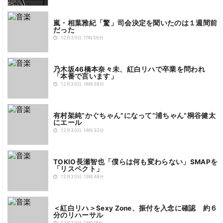
嵐・相葉雅紀「驚」司会決定を聞いたのは１週間前
だった
12月30日 17時56分
乃木坂46橋本奈々未、紅白リハで卒業を問われ
「本番で言います」
12月30日 16時38分
有村架純“かぐちゃん”になって“浦ちゃん”桐谷健太
にエール
12月30日 14時32分
TOKIO長瀬智也「僕らは何も変わらない」SMAPを
「リスペクト」
12月30日 13時48分
＜紅白リハ＞Sexy Zone、振付を入念に確認 約６
分のリハーサル