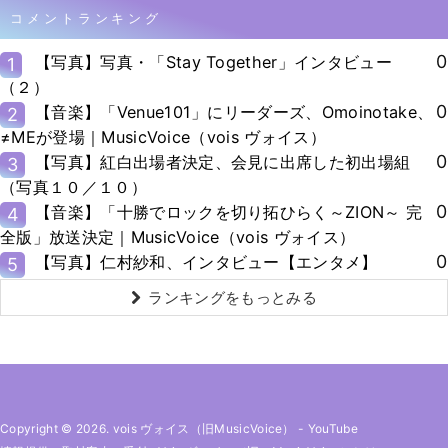
コメントランキング
0
【写真】写真・「Stay Together」インタビュー
1
（２）
0
【音楽】「Venue101」にリーダーズ、Omoinotake、
2
≠MEが登場｜MusicVoice（vois ヴォイス）
0
【写真】紅白出場者決定、会見に出席した初出場組
3
（写真１０／１０）
0
【音楽】「十勝でロックを切り拓ひらく～ZION～ 完
4
全版」放送決定｜MusicVoice（vois ヴォイス）
0
【写真】仁村紗和、インタビュー【エンタメ】
5
ランキングをもっとみる
Copyright © 2026. vois ヴォイス（旧MusicVoice）
-
YouTube