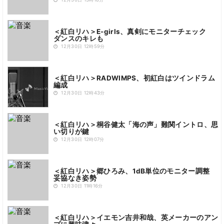
12月30日 13時18分
＜紅白リハ＞E-girls、真剣にモニターチェック
ダンスのキレも
12月30日 12時59分
＜紅白リハ＞RADWIMPS、初紅白はツインドラム
編成
12月30日 12時43分
＜紅白リハ＞桐谷健太「海の声」難関イントロ、思
い切りが鍵
12月30日 12時07分
＜紅白リハ＞郷ひろみ、1dB単位のモニター調整
妥協なき姿勢
12月30日 11時16分
＜紅白リハ＞イエモン吉井和哉、英メーカーのアン