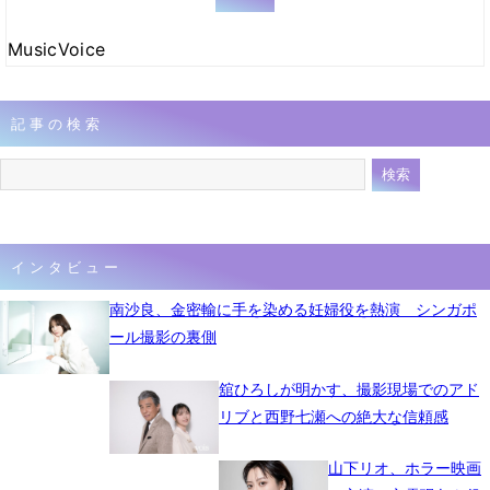
MusicVoice
記事の検索
インタビュー
南沙良、金密輸に手を染める妊婦役を熱演 シンガポ
ール撮影の裏側
舘ひろしが明かす、撮影現場でのアド
リブと西野七瀬への絶大な信頼感
山下リオ、ホラー映画