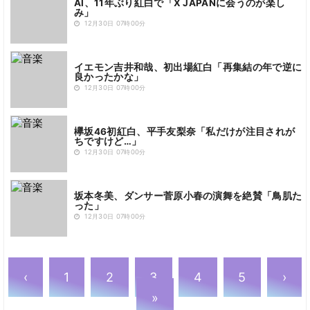
AI、11年ぶり紅白で「X JAPANに会うのが楽し
み」
12月30日 07時00分
イエモン吉井和哉、初出場紅白「再集結の年で逆に
良かったかな」
12月30日 07時00分
欅坂46初紅白、平手友梨奈「私だけが注目されが
ちですけど…」
12月30日 07時00分
坂本冬美、ダンサー菅原小春の演舞を絶賛「鳥肌た
った」
12月30日 07時00分
‹
1
2
3
4
5
›
»