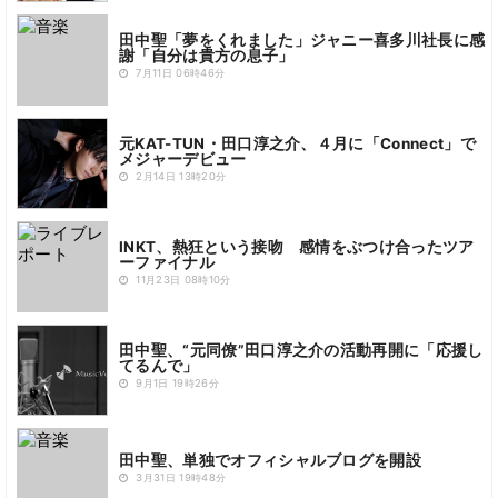
田中聖「夢をくれました」ジャニー喜多川社長に感
謝「自分は貴方の息子」
7月11日 06時46分
元KAT-TUN・田口淳之介、４月に「Connect」で
メジャーデビュー
2月14日 13時20分
INKT、熱狂という接吻 感情をぶつけ合ったツア
ーファイナル
11月23日 08時10分
田中聖、“元同僚”田口淳之介の活動再開に「応援し
てるんで」
9月1日 19時26分
田中聖、単独でオフィシャルブログを開設
3月31日 19時48分