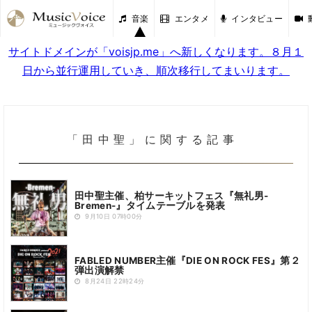
音楽
エンタメ
インタビュー
サイトドメインが「voisjp.me」へ新しくなります。８月１
日から並行運用していき、順次移行してまいります。
「田中聖」に関する記事
田中聖主催、柏サーキットフェス『無礼男-
Bremen-』タイムテーブルを発表
9月10日 07時00分
FABLED NUMBER主催『DIE ON ROCK FES』第２
弾出演解禁
8月24日 22時24分