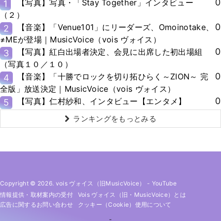
0
【写真】写真・「Stay Together」インタビュー
1
（２）
0
【音楽】「Venue101」にリーダーズ、Omoinotake、
2
≠MEが登場｜MusicVoice（vois ヴォイス）
0
【写真】紅白出場者決定、会見に出席した初出場組
3
（写真１０／１０）
0
【音楽】「十勝でロックを切り拓ひらく～ZION～ 完
4
全版」放送決定｜MusicVoice（vois ヴォイス）
0
【写真】仁村紗和、インタビュー【エンタメ】
5
ランキングをもっとみる
Copyright © 2026. vois ヴォイス（旧MusicVoice）
-
YouTube
情報提供・取材案内の受付
Vois ヴォイス（旧・MusicVoice）とは
広告に関するお問い合わせ
クッキー（cookie）使用について
-