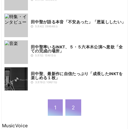
田中聖が語る本音「不安あった」「恩返ししたい」
5月4日 09時48分
田中聖率いるINKT、５・５六本木公演へ意欲「全
ての完成の場所」
5月1日 15時13分
田中聖、最新作に自信たっぷり「成長したINKTを
楽しめる１枚」
3月19日 10時11分
1
2
MusicVoice