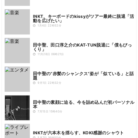
INKT、キーボードのkissyがツアー最終に脱退「活
動を広げたい」
1月4日 22時52分
田中聖、田口淳之介のKAT-TUN脱退に「僕もびっ
くり」
11月28日 06時21分
田中聖の“赤髪のシャンクス”姿が「似ている」と話
題
9月1日 22時32分
田中聖の素顔に迫る、今を詰め込んだ初パーソナル
本
7月15日 15時40分
INKTが六本木を揺らす、KOKI感謝のシャウト
5月7日 16時50分