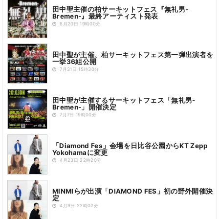
田中聖主催の柏サーキットフェス『無礼男-
Bremen-』最終アーティスト発表
8月20日 19時00分
田中聖が主催、柏サーキットフェス第一弾出演者を
一挙36組公開
7月31日 15時30分
田中聖が主催するサーキットフェス「無礼男-
Bremen-」開催決定
7月7日 19時00分
「Diamond Fes」会場を日比谷公園からKT Zepp
Yokohamaに変更
4月23日 22時20分
MINMIらが出演「DIAMOND FES」初の野外開催決
定
4月9日 22時02分