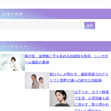
記事の検索
インタビュー
南沙良、金密輸に手を染める妊婦役を熱演 シンガポ
ール撮影の裏側
舘ひろしが明かす、撮影現場でのアド
リブと西野七瀬への絶大な信頼感
山下リオ、ホラー映画
で主演 心霊現象も役
に活かす「取り憑かれ
てもいい役だから」