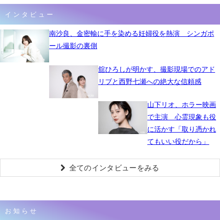
インタビュー
南沙良、金密輸に手を染める妊婦役を熱演 シンガポ
ール撮影の裏側
舘ひろしが明かす、撮影現場でのアド
リブと西野七瀬への絶大な信頼感
山下リオ、ホラー映画
で主演 心霊現象も役
に活かす「取り憑かれ
てもいい役だから」
全てのインタビューをみる
お知らせ