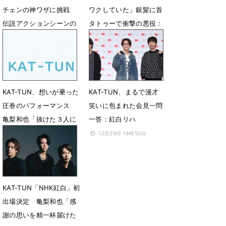
チェンの神ワザに挑戦
ワクしていた」銀髪に首
伝説アクションシーンの
タトゥーで衝撃の悪役：
再現
GAME OF SPY
8月26日 19時00分
6月10日 18時07分
KAT-TUN、想いが乗った
KAT-TUN、まるで漫才
圧巻のパフォーマンス
笑いに包まれた会見一問
亀梨和也「抜けた３人に
一答：紅白リハ
何か感じてもらえた
12月29日 14時50分
ら」：紅白
12月31日 21時56分
KAT-TUN「NHK紅白」初
出場決定 亀梨和也「感
謝の思いを精一杯届けた