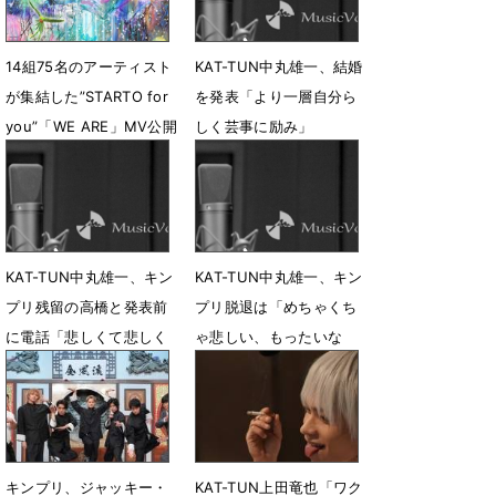
14組75名のアーティスト
KAT-TUN中丸雄一、結婚
が集結した”STARTO for
を発表「より一層自分ら
you”「WE ARE」MV公開
しく芸事に励み」
6月2日 22時36分
1月17日 07時19分
KAT-TUN中丸雄一、キン
KAT-TUN中丸雄一、キン
プリ残留の高橋と発表前
プリ脱退は「めちゃくち
に電話「悲しくて悲しく
ゃ悲しい、もったいな
て」
い」
11月6日 11時48分
11月6日 10時54分
キンプリ、ジャッキー・
KAT-TUN上田竜也「ワク