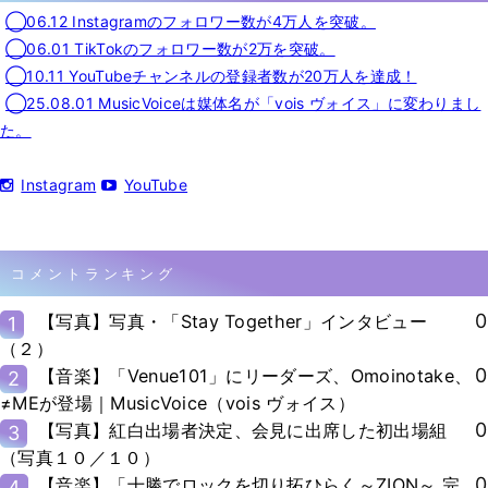
◯06.12 Instagramのフォロワー数が4万人を突破。
◯06.01 TikTokのフォロワー数が2万を突破。
◯10.11 YouTubeチャンネルの登録者数が20万人を達成！
◯25.08.01 MusicVoiceは媒体名が「vois ヴォイス」に変わりまし
た。
Instagram
YouTube
コメントランキング
0
【写真】写真・「Stay Together」インタビュー
1
（２）
0
【音楽】「Venue101」にリーダーズ、Omoinotake、
2
≠MEが登場｜MusicVoice（vois ヴォイス）
0
【写真】紅白出場者決定、会見に出席した初出場組
3
（写真１０／１０）
0
【音楽】「十勝でロックを切り拓ひらく～ZION～ 完
4