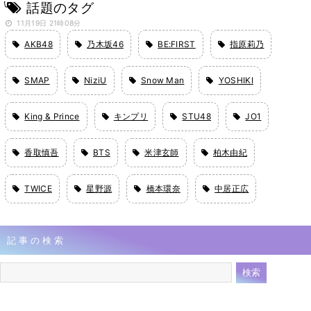
い」
話題のタグ
11月19日 21時08分
AKB48
乃木坂46
BE:FIRST
指原莉乃
SMAP
NiziU
Snow Man
YOSHIKI
King & Prince
キンプリ
STU48
JO1
香取慎吾
BTS
米津玄師
柏木由紀
TWICE
星野源
橋本環奈
中居正広
記事の検索