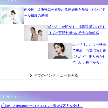
南沙良、金密輸に手を染める妊婦役を熱演 シンガポ
ール撮影の裏側
舘ひろしが明かす、撮影現場でのアド
リブと西野七瀬への絶大な信頼感
山下リオ、ホラー映画
で主演 心霊現象も役
に活かす「取り憑かれ
てもいい役だから」
全てのインタビューをみる
お知らせ
◯06.12 Instagramのフォロワー数が4万人を突破。