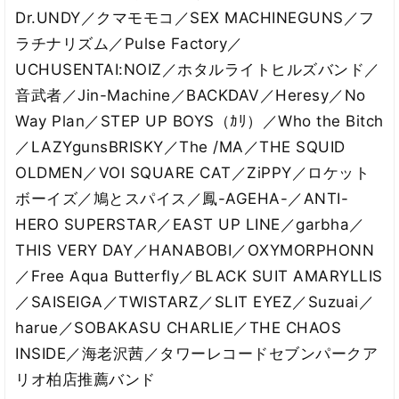
Dr.UNDY／クマモモコ／SEX MACHINEGUNS／フ
ラチナリズム／Pulse Factory／
UCHUSENTAI:NOIZ／ホタルライトヒルズバンド／
音武者／Jin-Machine／BACKDAV／Heresy／No
Way Plan／STEP UP BOYS（ｶﾘ）／Who the Bitch
／LAZYgunsBRISKY／The /MA／THE SQUID
OLDMEN／VOI SQUARE CAT／ZiPPY／ロケット
ボーイズ／鳩とスパイス／鳳-AGEHA-／ANTI-
HERO SUPERSTAR／EAST UP LINE／garbha／
THIS VERY DAY／HANABOBI／OXYMORPHONN
／Free Aqua Butterfly／BLACK SUIT AMARYLLIS
／SAISEIGA／TWISTARZ／SLIT EYEZ／Suzuai／
harue／SOBAKASU CHARLIE／THE CHAOS
INSIDE／海老沢茜／タワーレコードセブンパークア
リオ柏店推薦バンド