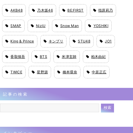
AKB48
乃木坂46
BE:FIRST
指原莉乃
SMAP
NiziU
Snow Man
YOSHIKI
King & Prince
キンプリ
STU48
JO1
香取慎吾
BTS
米津玄師
柏木由紀
TWICE
星野源
橋本環奈
中居正広
記事の検索
インタビュー