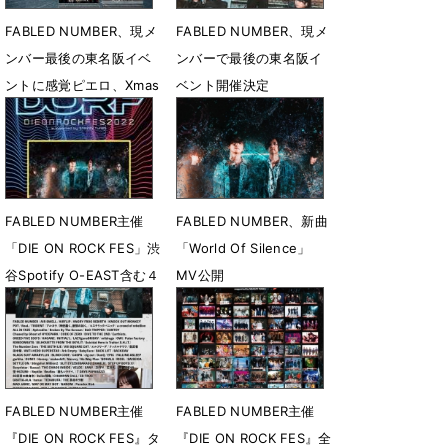
FABLED NUMBER、現メ
FABLED NUMBER、現メ
ンバー最後の東名阪イベ
ンバーで最後の東名阪イ
ントに感覚ピエロ、Xmas
ベント開催決定
Eileenが出演
1月30日 12時00分
3月5日 21時23分
FABLED NUMBER主催
FABLED NUMBER、新曲
「DIE ON ROCK FES」渋
「World Of Silence」
谷Spotify O-EAST含む４
MV公開
会場５ステージで開催決
11月21日 23時15分
定
3月23日 18時00分
FABLED NUMBER主催
FABLED NUMBER主催
『DIE ON ROCK FES』タ
『DIE ON ROCK FES』全