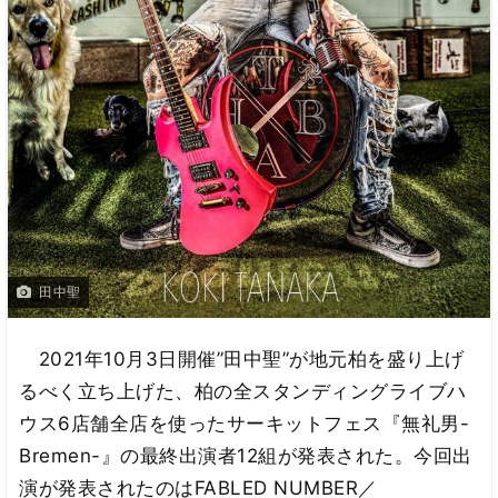
田中聖
2021年10月3日開催”田中聖”が地元柏を盛り上げ
るべく立ち上げた、柏の全スタンディングライブハ
ウス6店舗全店を使ったサーキットフェス『無礼男-
Bremen-』の最終出演者12組が発表された。今回出
演が発表されたのはFABLED NUMBER／