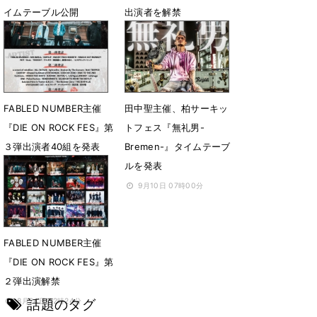
イムテーブル公開
出演者を解禁
11月3日 12時00分
10月20日 18時00分
FABLED NUMBER主催
田中聖主催、柏サーキッ
『DIE ON ROCK FES』第
トフェス『無礼男-
３弾出演者40組を発表
Bremen-』タイムテーブ
ルを発表
9月17日 23時27分
9月10日 07時00分
FABLED NUMBER主催
『DIE ON ROCK FES』第
２弾出演解禁
話題のタグ
8月24日 22時24分