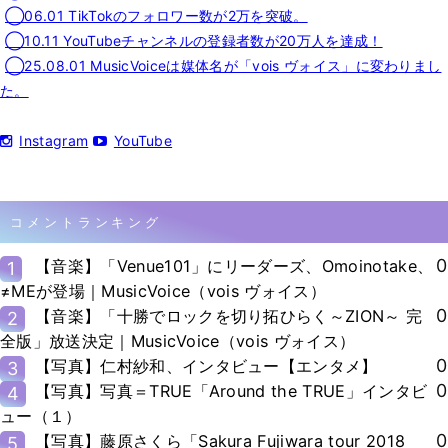
◯06.01 TikTokのフォロワー数が2万を突破。
◯10.11 YouTubeチャンネルの登録者数が20万人を達成！
◯25.08.01 MusicVoiceは媒体名が「vois ヴォイス」に変わりまし
た。
Instagram
YouTube
コメントランキング
0
【音楽】「Venue101」にリーダーズ、Omoinotake、
1
≠MEが登場｜MusicVoice（vois ヴォイス）
0
【音楽】「十勝でロックを切り拓ひらく～ZION～ 完
2
全版」放送決定｜MusicVoice（vois ヴォイス）
0
【写真】仁村紗和、インタビュー【エンタメ】
3
0
【写真】写真＝TRUE「Around the TRUE」インタビ
4
ュー（１）
0
【写真】藤原さくら「Sakura Fujiwara tour 2018
5