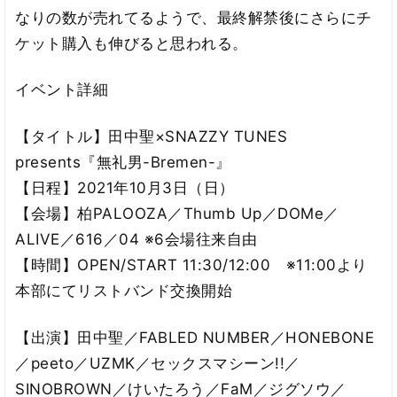
なりの数が売れてるようで、最終解禁後にさらにチ
ケット購入も伸びると思われる。
イベント詳細
【タイトル】田中聖×SNAZZY TUNES
presents『無礼男-Bremen-』
【日程】2021年10月3日（日）
【会場】柏PALOOZA／Thumb Up／DOMe／
ALIVE／616／04 ※6会場往来自由
【時間】OPEN/START 11:30/12:00 ※11:00より
本部にてリストバンド交換開始
【出演】田中聖／FABLED NUMBER／HONEBONE
／peeto／UZMK／セックスマシーン!!／
SINOBROWN／けいたろう／FaM／ジグソウ／