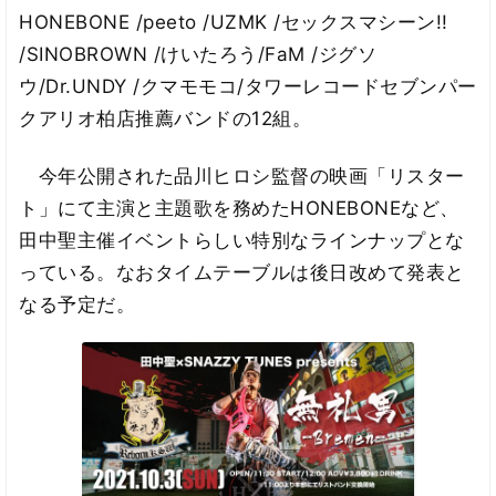
HONEBONE /peeto /UZMK /セックスマシーン!!
/SINOBROWN /けいたろう/FaM /ジグソ
ウ/Dr.UNDY /クマモモコ/タワーレコードセブンパー
クアリオ柏店推薦バンドの12組。
今年公開された品川ヒロシ監督の映画「リスター
ト」にて主演と主題歌を務めたHONEBONEなど、
田中聖主催イベントらしい特別なラインナップとな
っている。なおタイムテーブルは後日改めて発表と
なる予定だ。