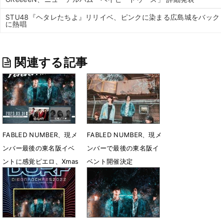
STU48『ヘタレたちよ』リリイベ、ピンクに染まる広島城をバック
に熱唱
関連する記事
FABLED NUMBER、現メ
FABLED NUMBER、現メ
ンバー最後の東名阪イベ
ンバーで最後の東名阪イ
ントに感覚ピエロ、Xmas
ベント開催決定
Eileenが出演
1月30日 12時00分
3月5日 21時23分