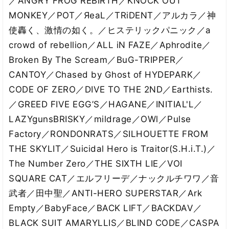
／ANGRY FROG REBIRTH／KNOCK OUT
MONKEY／POT／ЯeaL／TRiDENT／アルカラ／神
使轟く、激情の如く。／ヒステリックパニック／a
crowd of rebellion／ALL iN FAZE／Aphrodite／
Broken By The Scream／BuG-TRIPPER／
CANTOY／Chased by Ghost of HYDEPARK／
CODE OF ZERO／DIVE TO THE 2ND／Earthists.
／GREED FIVE EGG’S／HAGANE／INITIAL'L／
LAZYgunsBRISKY／mildrage／OWl／Pulse
Factory／RONDONRATS／SILHOUETTE FROM
THE SKYLIT／Suicidal Hero is Traitor(S.H.i.T.)／
The Number Zero／THE SIXTH LIE／VOI
SQUARE CAT／エルフリーデ／ナックルチワワ／音
武者／田中聖／ANTI-HERO SUPERSTAR／Ark
Empty／BabyFace／BACK LIFT／BACKDAV／
BLACK SUIT AMARYLLIS／BLIND CODE／CASPA