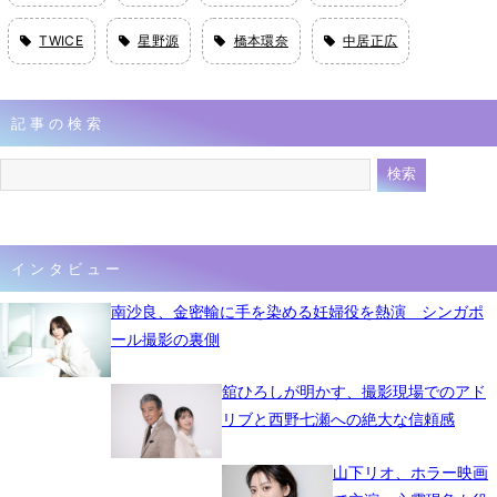
TWICE
星野源
橋本環奈
中居正広
記事の検索
インタビュー
南沙良、金密輸に手を染める妊婦役を熱演 シンガポ
ール撮影の裏側
舘ひろしが明かす、撮影現場でのアド
リブと西野七瀬への絶大な信頼感
山下リオ、ホラー映画