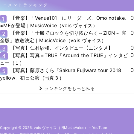
コメントランキング
0
【音楽】「Venue101」にリーダーズ、Omoinotake、
1
≠MEが登場｜MusicVoice（vois ヴォイス）
0
【音楽】「十勝でロックを切り拓ひらく～ZION～ 完
2
全版」放送決定｜MusicVoice（vois ヴォイス）
0
【写真】仁村紗和、インタビュー【エンタメ】
3
0
【写真】写真＝TRUE「Around the TRUE」インタビ
4
ュー（１）
0
【写真】藤原さくら「Sakura Fujiwara tour 2018
5
yellow」初日公演（写真３）
ランキングをもっとみる
Copyright © 2026. vois ヴォイス（旧MusicVoice）
-
YouTube