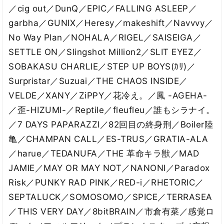
／cig out／DunQ／EPIC／FALLING ASLEEP／
garbha／GUNIX／Heresy／makeshift／Navvvy／
No Way Plan／NOHALA／RIGEL／SAISEIGA／
SETTLE ON／Slingshot Million2／SLIT EYEZ／
SOBAKASU CHARLIE／STEP UP BOYS(ｶﾘ)／
Surpristar／Suzuai／THE CHAOS INSIDE／
VELDE／XANY／ZiPPY／花冷え。／鳳 -AGEHA-
／歪-HIZUMI-／Reptile／fleufleu／誰もシラナイ。
／7 DAYS PAPARAZZI／82回目の終身刑／Boiler陸
亀／CHAMPAN CALL／ES-TRUS／GRATIA-ALA
／harue／TEDANUFA／THE 革命キラ獣／MAD
JAMIE／MAY OR MAY NOT／NANONI／Paradox
Risk／PUNKY RAD PINK／RED-i／RHETORIC／
SEPTALUCK／SOMOSOMO／SPICE／TERRASEA
／THIS VERY DAY／8bitBRAIN／市倉有菜／感覚ロ