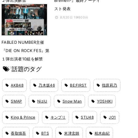
２弾出演解禁
Bremen-』最終アーティ
スト発表
8月24日 22時24分
8月20日 19時00分
FABLED NUMBER主催
『DIE ON ROCK FES』第
１弾出演者10組を解禁
話題のタグ
7月29日 06時00分
AKB48
乃木坂46
BE:FIRST
指原莉乃
SMAP
NiziU
Snow Man
YOSHIKI
King & Prince
キンプリ
STU48
JO1
香取慎吾
BTS
米津玄師
柏木由紀