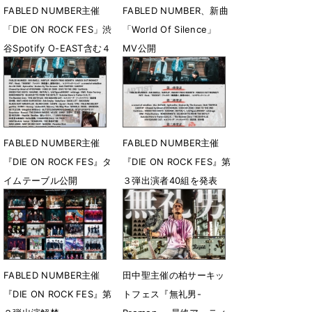
FABLED NUMBER主催
FABLED NUMBER、新曲
「DIE ON ROCK FES」渋
「World Of Silence」
谷Spotify O-EAST含む４
MV公開
会場５ステージで開催決
11月21日 23時15分
定
3月23日 18時00分
FABLED NUMBER主催
FABLED NUMBER主催
『DIE ON ROCK FES』タ
『DIE ON ROCK FES』第
イムテーブル公開
３弾出演者40組を発表
11月3日 12時00分
9月17日 23時27分
FABLED NUMBER主催
田中聖主催の柏サーキッ
『DIE ON ROCK FES』第
トフェス『無礼男-