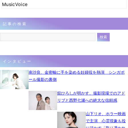
MusicVoice
記事の検索
インタビュー
南沙良、金密輸に手を染める妊婦役を熱演 シンガポ
ール撮影の裏側
舘ひろしが明かす、撮影現場でのアド
リブと西野七瀬への絶大な信頼感
山下リオ、ホラー映画
で主演 心霊現象も役
に活かす「取り憑かれ