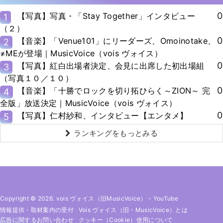
0
【写真】写真・「Stay Together」インタビュー
1
（２）
0
【音楽】「Venue101」にリーダーズ、Omoinotake、
2
≠MEが登場｜MusicVoice（vois ヴォイス）
0
【写真】紅白出場者決定、会見に出席した初出場組
3
（写真１０／１０）
0
【音楽】「十勝でロックを切り拓ひらく～ZION～ 完
4
全版」放送決定｜MusicVoice（vois ヴォイス）
0
【写真】仁村紗和、インタビュー【エンタメ】
5
ランキングをもっとみる
Copyright © 2026. vois ヴォイス（旧MusicVoice）
-
YouTube
情報提供・取材案内の受付
Vois ヴォイス（旧・MusicVoice）とは
広告に関するお問い合わせ
クッキー（cookie）使用について