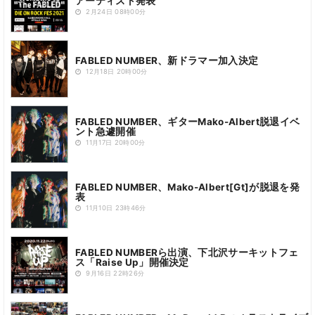
アーティスト発表
2月24日 08時00分
FABLED NUMBER、新ドラマー加入決定
12月18日 20時00分
FABLED NUMBER、ギターMako-Albert脱退イベ
ント急遽開催
11月17日 20時00分
FABLED NUMBER、Mako-Albert[Gt]が脱退を発
表
11月10日 23時46分
FABLED NUMBERら出演、下北沢サーキットフェ
ス「Raise Up」開催決定
9月16日 22時26分