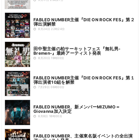
9月17日 23時27分
FABLED NUMBER主催『DIE ON ROCK FES』第２
弾出演解禁
8月24日 22時24分
田中聖主催の柏サーキットフェス『無礼男-
Bremen-』最終アーティスト発表
8月20日 19時00分
FABLED NUMBER主催『DIE ON ROCK FES』第１
弾出演者10組を解禁
7月29日 06時00分
FABLED NUMBER、新メンバーMIZUMO＝
Giovanna加入決定
6月8日 18時00分
FABLED NUMBER、主催東名阪イベントの全出演