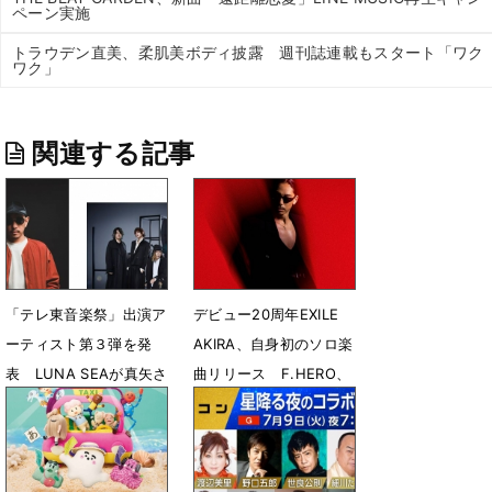
ペーン実施
トラウデン直美、柔肌美ボディ披露 週刊誌連載もスタート「ワク
ワク」
関連する記事
「テレ東音楽祭」出演ア
デビュー20周年EXILE
ーティスト第３弾を発
AKIRA、自身初のソロ楽
表 LUNA SEAが真矢さ
曲リリース F.HERO、
ん旅立ち後初のTV出演
JAY’ED、MIYAVIとコラ
ボ
6月25日 12時02分
6月6日 17時53分