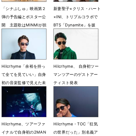
「シナぷしゅ」映画第２
新妻聖子×クリス・ハート
弾の予告編とポスター公
×INI、トリプルコラボで
開 主題歌はMINMIが担
BTS「Dynamite」を披
当
露：「うたコン」
3月13日 11時34分
7月2日 12時41分
Hilcrhyme「余裕を持っ
Hilcrhyme、 自身初ツー
て全てを見ていい」自身
マンツアーのゲストアー
初の音楽監修で見えた未
ティスト発表
来
12月19日 21時47分
8月17日 18時00分
Hilcrhyme、ツアーファ
Hilcrhyme・TOC「狂気
イナルで自身初の2MAN
の世界だった」別名義ア