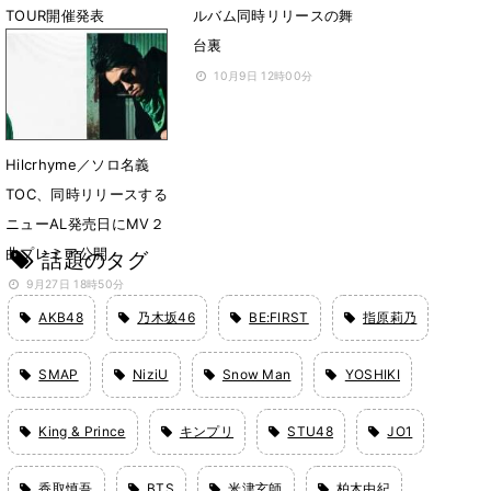
TOUR開催発表
ルバム同時リリースの舞
台裏
11月29日 07時00分
10月9日 12時00分
Hilcrhyme／ソロ名義
TOC、同時リリースする
ニューAL発売日にMV２
曲プレミア公開
話題のタグ
9月27日 18時50分
AKB48
乃木坂46
BE:FIRST
指原莉乃
SMAP
NiziU
Snow Man
YOSHIKI
King & Prince
キンプリ
STU48
JO1
香取慎吾
BTS
米津玄師
柏木由紀