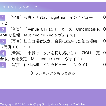
コメントランキング
0
【写真】写真・「Stay Together」インタビュー
1
（２）
0
【音楽】「Venue101」にリーダーズ、Omoinotake、
2
≠MEが登場｜MusicVoice（vois ヴォイス）
0
【写真】紅白出場者決定、会見に出席した初出場組
3
（写真１０／１０）
0
【音楽】「十勝でロックを切り拓ひらく～ZION～ 完
4
全版」放送決定｜MusicVoice（vois ヴォイス）
0
【写真】仁村紗和、インタビュー【エンタメ】
5
ランキングをもっとみる
Copyright © 2026. vois ヴォイス（旧MusicVoice）
-
YouTube