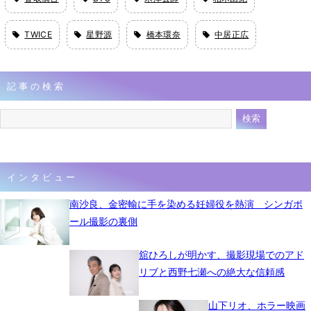
TWICE
星野源
橋本環奈
中居正広
記事の検索
インタビュー
南沙良、金密輸に手を染める妊婦役を熱演 シンガポ
ール撮影の裏側
舘ひろしが明かす、撮影現場でのアド
リブと西野七瀬への絶大な信頼感
山下リオ、ホラー映画