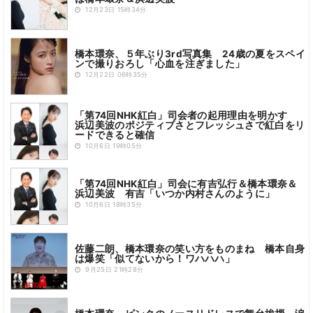
12月23日 15時34分
橋本環奈、５年ぶり3rd写真集 24歳の夏をスペイ
ンで撮りおろし「心血を注ぎました」
12月22日 06時35分
「第74回NHK紅白」司会者の起用理由を明かす
浜辺美波のポジティブさとフレッシュさで紅白をリ
ードできると確信
10月6日 19時05分
「第74回NHK紅白」司会に有吉弘行＆橋本環奈＆
浜辺美波 有吉「いつか内村さんのように」
10月6日 18時35分
佐藤二朗、橋本環奈の笑い方をものまね 橋本自身
は爆笑「似てないから！ワハハハ」
9月25日 21時28分