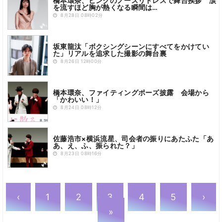
橋本環奈、ピンクのノースリドレスで舞台挨拶 涙
を流すほど胸が熱くなる瞬間は…
8月28日 08時02分
坂東龍汰「ボクシングシーンにすべてをかけてい
た」リアルを追求した撮影の舞台裏
8月26日 12時00分
橋本環奈、ファイティングポーズ披露 会場から
「かわいい！」
8月24日 08時12分
佐藤浩市×横浜流星、司会者の振りにあたふた「あ
あ、え、ふ、振られた？」
8月23日 08時16分
‹
1
2
3
4
5
›
»