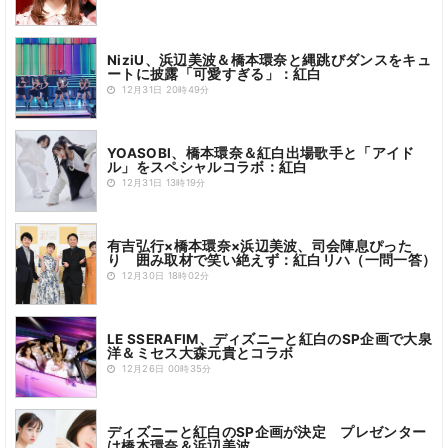
NiziU、浜辺美波＆橋本環奈と縄跳びダンスをキュ
ートに披露「可愛すぎる」：紅白
12月31日 20時49分
YOASOBI、橋本環奈＆紅白出場歌手と「アイド
ル」をスペシャルコラボ：紅白
12月31日 13時19分
有吉弘行×橋本環奈×浜辺美波、司会陣息ぴった
り 囲み取材で笑い絶えず：紅白リハ（一問一答）
12月30日 18時02分
LE SSERAFIM、ディズニーと紅白のSP企画で大泉
洋＆ミセス大森元貴とコラボ
12月26日 00時35分
ディズニーと紅白のSP企画が決定 プレゼンター
は橋本環奈＆浜辺美波