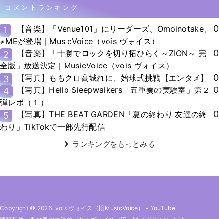
コメントランキング
0
【音楽】「Venue101」にリーダーズ、Omoinotake、
1
≠MEが登場｜MusicVoice（vois ヴォイス）
0
【音楽】「十勝でロックを切り拓ひらく～ZION～ 完
2
全版」放送決定｜MusicVoice（vois ヴォイス）
0
【写真】ももクロ高城れに、始球式挑戦【エンタメ】
3
0
【写真】Hello Sleepwalkers「五重奏の実験室」第２
4
弾レポ（１）
0
【写真】THE BEAT GARDEN「夏の終わり 友達の終
5
わり」TikTokで一部先行配信
ランキングをもっとみる
Copyright © 2026. vois ヴォイス（旧MusicVoice）
-
YouTube