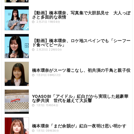
【動画】橋本環奈、写真集で大胆肌見せ 大人っぽ
さと多面的な表情
2月21日 11時56分
【動画】橋本環奈、ロケ地スペインでも「シーフー
ド食べてビール」
2月20日 22時50分
橋本環奈がスーツ着こなし、初共演の千鳥と親子役
1月31日 08時22分
YOASOBI「アイドル」紅白だから実現した超豪華
な夢共演 世代を越えて大反響
1月1日 15時04分
橋本環奈「まだ余韻が」紅白一夜明け思い明かす
1月1日 09時36分