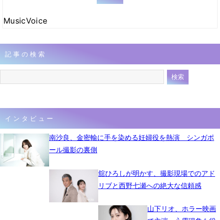
MusicVoice
記事の検索
インタビュー
南沙良、金密輸に手を染める妊婦役を熱演 シンガポ
ール撮影の裏側
舘ひろしが明かす、撮影現場でのアド
リブと西野七瀬への絶大な信頼感
山下リオ、ホラー映画