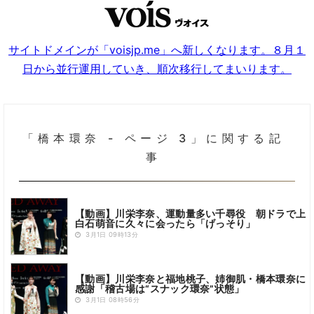
サイトドメインが「voisjp.me」へ新しくなります。８月１
日から並行運用していき、順次移行してまいります。
「橋本環奈 - ページ 3」に関する記
事
【動画】川栄李奈、運動量多い千尋役 朝ドラで上
白石萌音に久々に会ったら「げっそり」
3月1日 09時13分
【動画】川栄李奈と福地桃子、姉御肌・橋本環奈に
感謝「稽古場は“スナック環奈”状態」
3月1日 08時56分