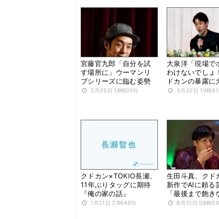
宮藤官九郎「自分を試
大泉洋「現場で
す場所に」ウーマンリ
わけないでしょ
ブシリーズに臨む姿勢
ドカンの暴露に
3月25日 18時00分
3月20日 10時4
クドカン×TOKIO長瀬、
生田斗真、クド
11年ぶりタッグに期待
新作でAIに頼る
『俺の家の話』
「最後まで飽き
1月21日 21時46分
8月10日 08時5