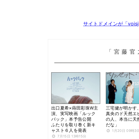
サイトドメインが「voi
「宮藤官
出口夏希×蒔田彩珠W主
三宅健が明かす
演、実写映画「ルック
真央のド天然エ
バック」本予告公開
の人、本当に天
ふたりを取り巻く新キ
だな」
ャスト６人を発表
1月20日 09時3
7月15日 13時15分