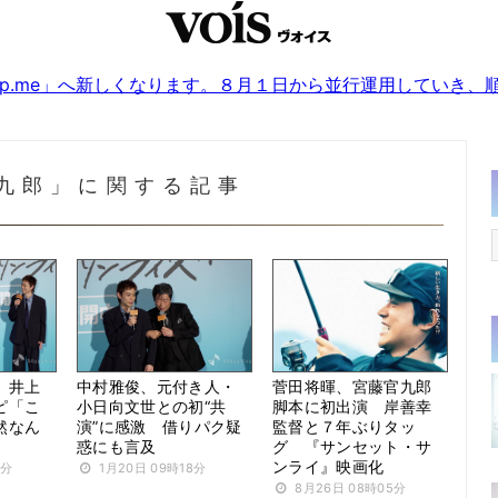
sjp.me」へ新しくなります。８月１日から並行運用していき
九郎」に関する記事
、井上
中村雅俊、元付き人・
菅田将暉、宮藤官九郎
ピ「こ
小日向文世との初“共
脚本に初出演 岸善幸
然なん
演”に感激 借りパク疑
監督と７年ぶりタッ
惑にも言及
グ 『サンセット・サ
ンライ』映画化
0分
1月20日 09時18分
8月26日 08時05分