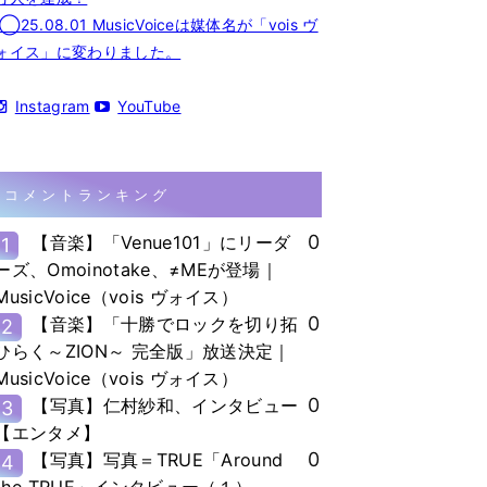
◯25.08.01 MusicVoiceは媒体名が「vois ヴ
ォイス」に変わりました。
Instagram
YouTube
コメントランキング
0
【音楽】「Venue101」にリーダ
1
ーズ、Omoinotake、≠MEが登場｜
MusicVoice（vois ヴォイス）
0
【音楽】「十勝でロックを切り拓
2
ひらく～ZION～ 完全版」放送決定｜
MusicVoice（vois ヴォイス）
0
【写真】仁村紗和、インタビュー
3
【エンタメ】
0
【写真】写真＝TRUE「Around
4