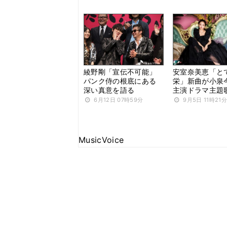
綾野剛「宣伝不可能」
安室奈美恵「と
パンク侍の根底にある
栄」新曲が小泉
深い真意を語る
主演ドラマ主題
6月12日 07時59分
9月5日 11時21分
MusicVoice