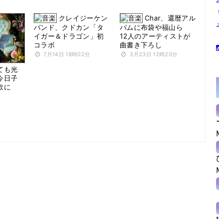
クレイジーケン
Char、還暦アル
バンド、クドカン「タ
バムに布袋や福山ら
イガー＆ドラゴン」初
12人のアーティストが
コラボ
曲書き下ろし
7月14日 18時02分
3月23日 12時20分
ても光
今日子
歌に