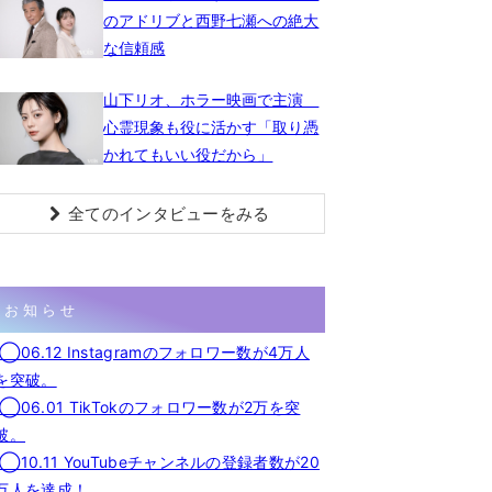
のアドリブと西野七瀬への絶大
な信頼感
山下リオ、ホラー映画で主演
心霊現象も役に活かす「取り憑
かれてもいい役だから」
全てのインタビューをみる
お知らせ
◯06.12 Instagramのフォロワー数が4万人
を突破。
◯06.01 TikTokのフォロワー数が2万を突
破。
◯10.11 YouTubeチャンネルの登録者数が20
万人を達成！