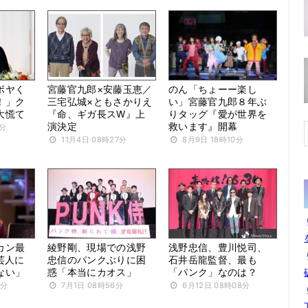
ボヤく
宮藤官九郎×安藤玉恵／
のん「ちょーー楽し
！」ク
三宅弘城×ともさかりえ
い」宮藤官九郎８年ぶ
大慌て
『命、ギガ長スW』上
りタッグ『愛が世界を
演決定
救います』開幕
1分
11月4日 08時27分
8月9日 18時10分
カン最
綾野剛、現場での浅野
浅野忠信、豊川悦司、
芸人に
忠信のパンクぶりに困
石井岳龍監督、最も
ない」
惑「本当にカオス」
「パンク」なのは？
9分
7月1日 08時56分
6月12日 08時08分