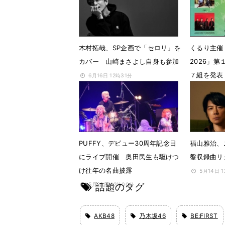
7月15日 13時15分
木村拓哉、SP企画で「セロリ」を
くるり主催
カバー 山崎まさよし自身も参加
2026」
７組を発表
6月16日 12時31分
5月26日 
PUFFY、デビュー30周年記念日
福山雅治、
にライブ開催 奥田民生も駆けつ
盤収録曲リ
け往年の名曲披露
5月14日 
話題のタグ
5月20日 12時00分
AKB48
乃木坂46
BE:FIRST