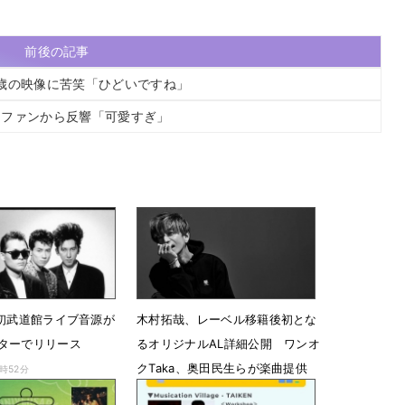
前後の記事
19歳の映像に苦笑「ひどいですね」
 ファンから反響「可愛すぎ」
、初武道館ライブ音源が
木村拓哉、レーベル移籍後初とな
ターでリリース
るオリジナルAL詳細公開 ワンオ
クTaka、奥田民生らが楽曲提供
2時52分
6月19日 23時05分