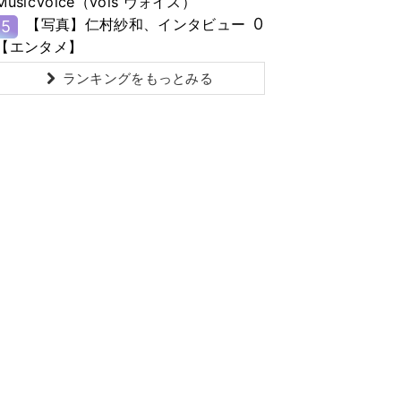
MusicVoice（vois ヴォイス）
0
【写真】仁村紗和、インタビュー
5
【エンタメ】
ランキングをもっとみる