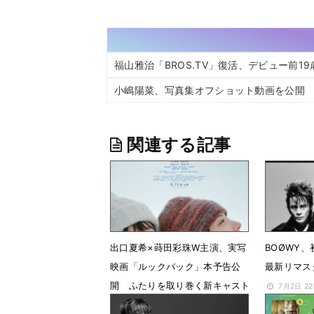
福山雅治「BROS.TV」復活、デビュー前
小嶋陽菜、写真集オフショット動画を公開
関連する記事
出口夏希×蒔田彩珠W主演、実写
BOØWY
映画「ルックバック」本予告公
最新リマス
開 ふたりを取り巻く新キャスト
7月2日 2
６人を発表