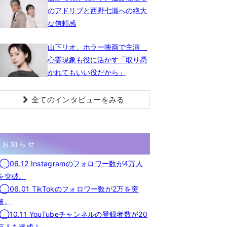
のアドリブと西野七瀬への絶大
な信頼感
山下リオ、ホラー映画で主演
心霊現象も役に活かす「取り憑
かれてもいい役だから」
全てのインタビューをみる
お知らせ
◯06.12 Instagramのフォロワー数が4万人
を突破。
◯06.01 TikTokのフォロワー数が2万を突
破。
◯10.11 YouTubeチャンネルの登録者数が20
万人を達成！