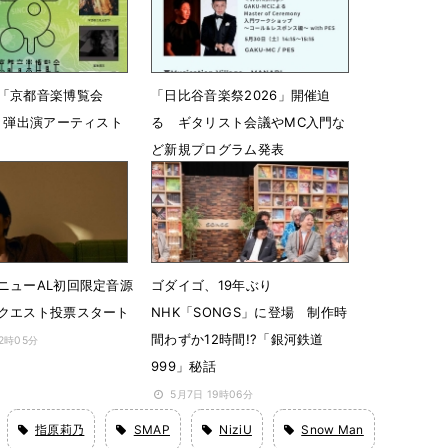
「京都音楽博覧会
「日比谷音楽祭2026」開催迫
第１弾出演アーティスト
る ギタリスト会議やMC入門な
ど新規プログラム発表
18時02分
5月23日 18時00分
ニューAL初回限定音源
ゴダイゴ、19年ぶり
クエスト投票スタート
NHK「SONGS」に登場 制作時
間わずか12時間!?「銀河鉄道
12時05分
999」秘話
5月7日 19時06分
指原莉乃
SMAP
NiziU
Snow Man