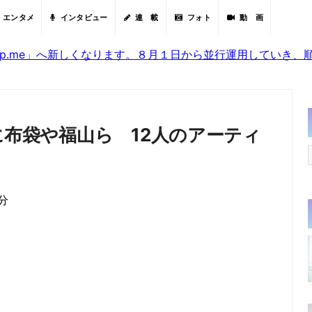
エンタメ
インタビュー
連 載
フォト
動 画
sjp.me」へ新しくなります。８月１日から並行運用していき
に布袋や福山ら 12人のアーティ
0分