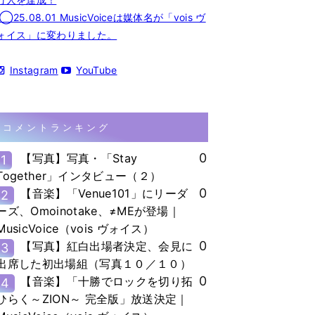
◯25.08.01 MusicVoiceは媒体名が「vois ヴ
ォイス」に変わりました。
Instagram
YouTube
コメントランキング
0
【写真】写真・「Stay
1
Together」インタビュー（２）
0
【音楽】「Venue101」にリーダ
2
ーズ、Omoinotake、≠MEが登場｜
MusicVoice（vois ヴォイス）
0
【写真】紅白出場者決定、会見に
3
出席した初出場組（写真１０／１０）
0
【音楽】「十勝でロックを切り拓
4
ひらく～ZION～ 完全版」放送決定｜