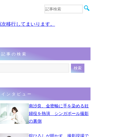
音楽
エンタメ
、順次移行してまいります。
インタビュー
動画
連載
フォト
記事の検索
インタビュー
南沙良、金密輸に手を染める妊
婦役を熱演 シンガポール撮影
の裏側
舘ひろしが明かす、撮影現場で