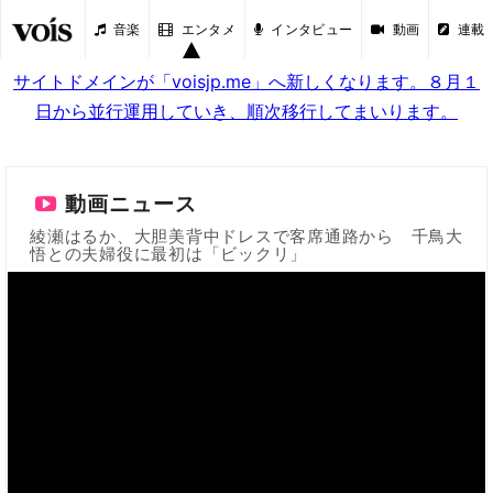
音楽
エンタメ
インタビュー
動画
連載
サイトドメインが「voisjp.me」へ新しくなります。８月１
日から並行運用していき、順次移行してまいります。
動画ニュース
綾瀬はるか、大胆美背中ドレスで客席通路から 千鳥大
悟との夫婦役に最初は「ビックリ」