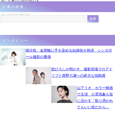
か「広島パワーでがんば
記事の検索
りましょう！」
12月31日 19時31分
インタビュー
南沙良、金密輸に手を染める妊婦役を熱演 シンガポ
ール撮影の裏側
舘ひろしが明かす、撮影現場でのアド
リブと西野七瀬への絶大な信頼感
山下リオ、ホラー映画
で主演 心霊現象も役
に活かす「取り憑かれ
てもいい役だから」