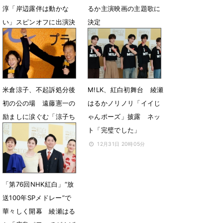
淳「岸辺露伴は動かな
るか主演映画の主題歌に
い」スピンオフに出演決
決定
定＆あらすじも公開
2月18日 12時00分
3月24日 18時05分
米倉涼子、不起訴処分後
M!LK、紅白初舞台 綾瀬
初の公の場 遠藤憲一の
はるかノリノリ「イイじ
励ましに涙ぐむ「涼子ち
ゃんポーズ」披露 ネッ
ゃん、良かったね」
ト「完璧でした」
2月11日 03時30分
12月31日 20時05分
「第76回NHK紅白」“放
送100年SPメドレー”で
華々しく開幕 綾瀬はる