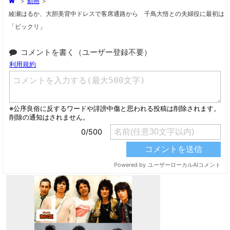
>
動画
>
綾瀬はるか、大胆美背中ドレスで客席通路から 千鳥大悟との夫婦役に最初は
「ビックリ」
コメントを書く（ユーザー登録不要）