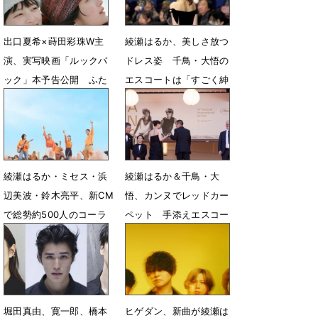
出口夏希×蒔田彩珠W主
綾瀬はるか、美しさ放つ
演、実写映画「ルックバ
ドレス姿 千鳥・大悟の
ック」本予告公開 ふた
エスコートは「すごく紳
りを取り巻く新キャスト
士的だった」
６人を発表
6月1日 22時26分
7月15日 13時15分
綾瀬はるか・ミセス・浜
綾瀬はるか＆千鳥・大
辺美波・鈴木亮平、新CM
悟、カンヌでレッドカー
で総勢約500人のコーラ
ペット 手添えエスコー
ス隊・楽器隊とともに
ト ド緊張も終始笑顔も
「GOOD DAY」を歌唱
5月18日 08時29分
5月19日 15時00分
堀田真由、寛一郎、橋本
ヒゲダン、新曲が綾瀬は