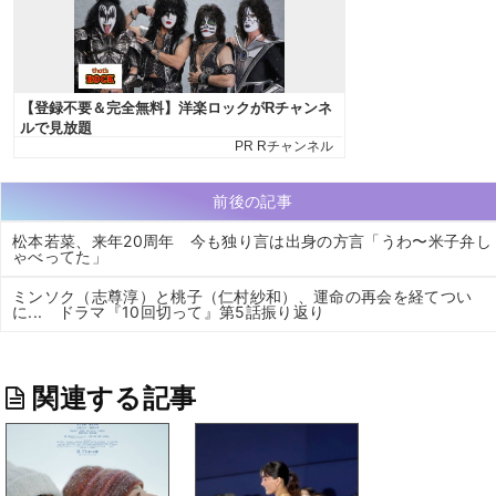
前後の記事
松本若菜、来年20周年 今も独り言は出身の方言「うわ〜米子弁し
ゃべってた」
ミンソク（志尊淳）と桃子（仁村紗和）、運命の再会を経てつい
に... ドラマ『10回切って』第5話振り返り
関連する記事