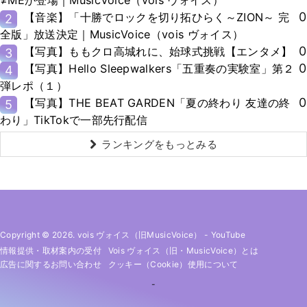
≠MEが登場｜MusicVoice（vois ヴォイス）
0
【音楽】「十勝でロックを切り拓ひらく～ZION～ 完
2
全版」放送決定｜MusicVoice（vois ヴォイス）
0
【写真】ももクロ高城れに、始球式挑戦【エンタメ】
3
0
【写真】Hello Sleepwalkers「五重奏の実験室」第２
4
弾レポ（１）
0
【写真】THE BEAT GARDEN「夏の終わり 友達の終
5
わり」TikTokで一部先行配信
ランキングをもっとみる
Copyright © 2026. vois ヴォイス（旧MusicVoice）
-
YouTube
情報提供・取材案内の受付
Vois ヴォイス（旧・MusicVoice）とは
広告に関するお問い合わせ
クッキー（cookie）使用について
-