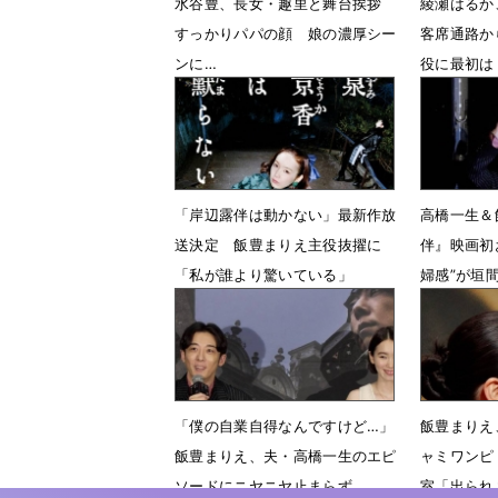
水谷豊、長女・趣里と舞台挨拶
綾瀬はるか
すっかりパパの顔 娘の濃厚シー
客席通路か
ンに…
役に最初は
7月12日 13時07分
5月13日 
「岸辺露伴は動かない」最新作放
高橋一生＆
送決定 飯豊まりえ主役抜擢に
伴』映画初
「私が誰より驚いている」
婦感”が垣
3月3日 18時34分
5月13日 
「僕の自業自得なんですけど…」
飯豊まりえ
飯豊まりえ、夫・高橋一生のエピ
ャミワンピ
ソードにニヤニヤ止まらず
室「出られ