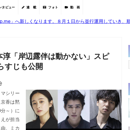
ンタビュー
連 載
フォト
動 画
sjp.me」へ新しくなります。８月１日から並行運用していき
本淳「岸辺露伴は動かない」スピ
らすじも公開
分
マシリー
泉京香は黙
0分～）に
りえが担当
真由、ミカ