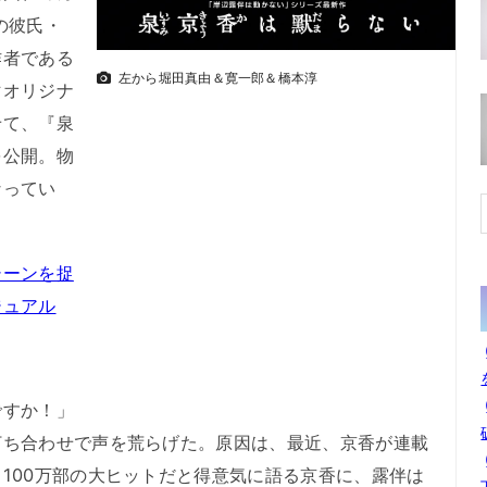
の彼氏・
作者である
左から堀田真由＆寛一郎＆橋本淳
マオリジナ
せて、『泉
を公開。物
なってい
シーンを捉
ジュアル
すか！」
打ち合わせで声を荒らげた。原因は、最近、京香が連載
100万部の大ヒットだと得意気に語る京香に、露伴は