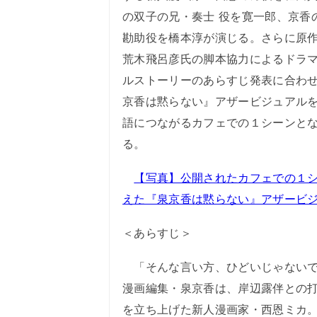
の双子の兄・奏士 役を寛一郎、京香
勘助役を橋本淳が演じる。さらに原
荒木飛呂彦氏の脚本協力によるドラ
ルストーリーのあらすじ発表に合わ
京香は黙らない』アザービジュアル
語につながるカフェでの１シーンと
る。
【写真】公開されたカフェでの１
えた『泉京香は黙らない』アザービ
＜あらすじ＞
「そんな言い方、ひどいじゃないで
漫画編集・泉京香は、岸辺露伴との
を立ち上げた新人漫画家・西恩ミカ。