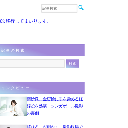
音楽
エンタメ
、順次移行してまいります。
インタビュー
動画
連載
フォト
記事の検索
インタビュー
南沙良、金密輸に手を染める妊
婦役を熱演 シンガポール撮影
の裏側
舘ひろしが明かす、撮影現場で