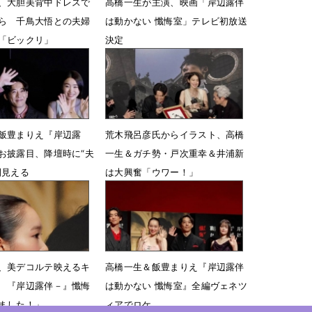
、大胆美背中ドレスで
高橋一生が主演、映画「岸辺露伴
ら 千鳥大悟との夫婦
は動かない 懺悔室」テレビ初放送
「ビックリ」
決定
06時43分
4月14日 13時23分
飯豊まりえ『岸辺露
荒木飛呂彦氏からイラスト、高橋
お披露目、降壇時に“夫
一生＆ガチ勢・戸次重幸＆井浦新
間見える
は大興奮「ウワー！」
10時42分
5月13日 10時24分
、美デコルテ映えるキ
高橋一生＆飯豊まりえ『岸辺露伴
 『岸辺露伴－』懺悔
は動かない 懺悔室』全編ヴェネツ
ました！」
ィアでロケ