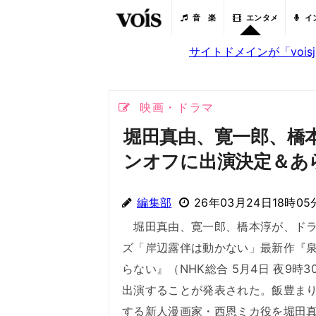
音 楽
エンタメ
イ
サイトドメインが「voi
映画・ドラマ
堀田真由、寛一郎、橋
ンオフに出演決定＆あ
編集部
26年03月24日18時05
堀田真由、寛一郎、橋本淳が、ドラ
ズ「岸辺露伴は動かない」最新作『
らない』（NHK総合 5月4日 夜9時3
出演することが発表された。飯豊ま
する新人漫画家・西恩ミカ役を堀田