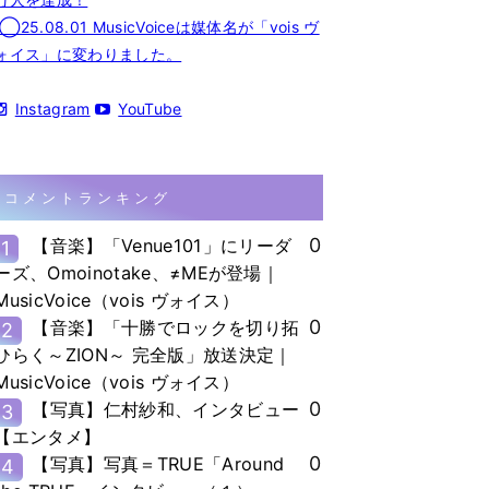
◯25.08.01 MusicVoiceは媒体名が「vois ヴ
ォイス」に変わりました。
Instagram
YouTube
コメントランキング
0
【音楽】「Venue101」にリーダ
1
ーズ、Omoinotake、≠MEが登場｜
MusicVoice（vois ヴォイス）
0
【音楽】「十勝でロックを切り拓
2
ひらく～ZION～ 完全版」放送決定｜
MusicVoice（vois ヴォイス）
0
【写真】仁村紗和、インタビュー
3
【エンタメ】
0
【写真】写真＝TRUE「Around
4