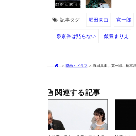
記事タグ
堀田真由
寛一郎
泉京香は黙らない
飯豊まりえ
>
映画・ドラマ
>
堀田真由、寛一郎、橋本
関連する記事