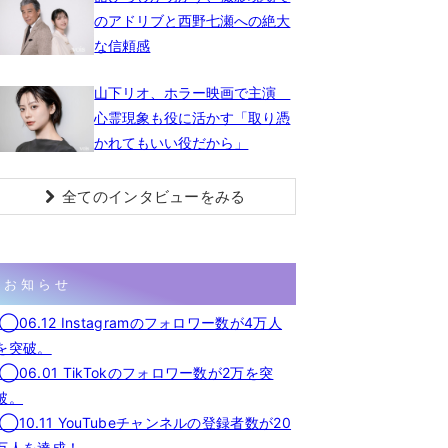
のアドリブと西野七瀬への絶大
な信頼感
山下リオ、ホラー映画で主演
心霊現象も役に活かす「取り憑
かれてもいい役だから」
全てのインタビューをみる
お知らせ
◯06.12 Instagramのフォロワー数が4万人
を突破。
◯06.01 TikTokのフォロワー数が2万を突
破。
◯10.11 YouTubeチャンネルの登録者数が20
万人を達成！