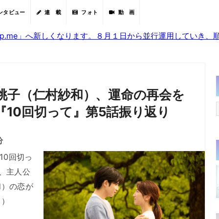
ンタビュー
連 載
フォト
動 画
sjp.me」へ新しくなります。８月１日から並行運用していき
桃子（仁村紗和）、運命の再会を
マ『10回切って』第5話振り返り
分
10回切っ
、主人公
和）の恋が
り）