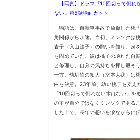
【写真】ドラマ『10回切って倒れ
ない』第5話場面カット
物語は、自転車事故で負傷した桃子
角関係から加速。当初、ミンソクは
杏子（入山法子）の願いを知り、身
を固めていた。彼は桃子の壊れた自
と修理し、自分の気持ちを押し殺そ
一方、幼馴染の拓人（京本大我）は
白を決意。23年前、幼い桃子を支え
「10回切って倒れない木はない」を
の主が自分ではなくミンソクである
した上で、長年の想いを涙ながらに