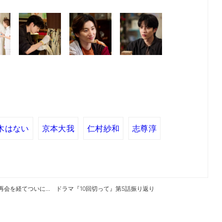
木はない
京本大我
仁村紗和
志尊淳
を経てついに... ドラマ『10回切って』第5話振り返り