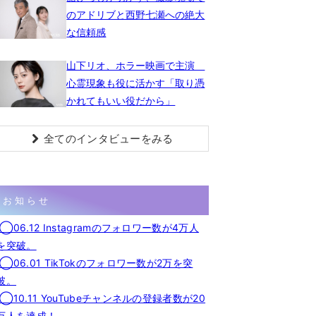
のアドリブと西野七瀬への絶大
な信頼感
山下リオ、ホラー映画で主演
心霊現象も役に活かす「取り憑
かれてもいい役だから」
全てのインタビューをみる
お知らせ
◯06.12 Instagramのフォロワー数が4万人
を突破。
◯06.01 TikTokのフォロワー数が2万を突
破。
◯10.11 YouTubeチャンネルの登録者数が20
万人を達成！