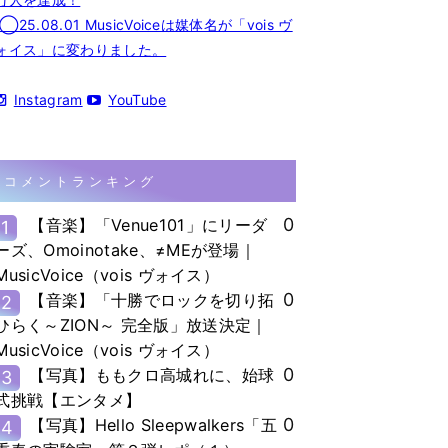
◯25.08.01 MusicVoiceは媒体名が「vois ヴ
ォイス」に変わりました。
Instagram
YouTube
コメントランキング
0
【音楽】「Venue101」にリーダ
1
ーズ、Omoinotake、≠MEが登場｜
MusicVoice（vois ヴォイス）
0
【音楽】「十勝でロックを切り拓
2
ひらく～ZION～ 完全版」放送決定｜
MusicVoice（vois ヴォイス）
0
【写真】ももクロ高城れに、始球
3
式挑戦【エンタメ】
0
【写真】Hello Sleepwalkers「五
4