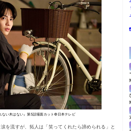
れない木はない』第5話場面カット©日本テレビ
涙を流すが、拓人は「笑ってくれたら諦められる」と