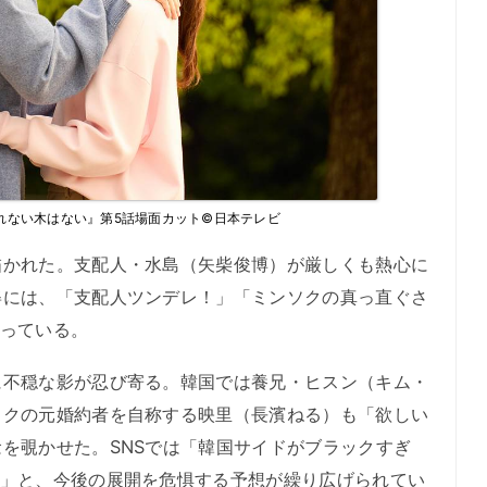
れない木はない』第5話場面カット©日本テレビ
かれた。支配人・水島（矢柴俊博）が厳しくも熱心に
姿には、「支配人ツンデレ！」「ミンソクの真っ直ぐさ
がっている。
不穏な影が忍び寄る。韓国では養兄・ヒスン（キム・
ソクの元婚約者を自称する映里（長濱ねる）も「欲しい
を覗かせた。SNSでは「韓国サイドがブラックすぎ
…」と、今後の展開を危惧する予想が繰り広げられてい