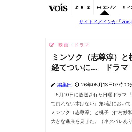
音 楽
エンタメ
イ
サイトドメインが「voi
映画・ドラマ
ミンソク（志尊淳）と
経てついに... ドラ
編集部
26年05月13日07時00
5月10日に放送された日曜ドラマ『
て倒れない木はない』第5話において
ミンソク（志尊淳）と桃子（仁村紗
大きな進展を見せた。（ネタバレあ