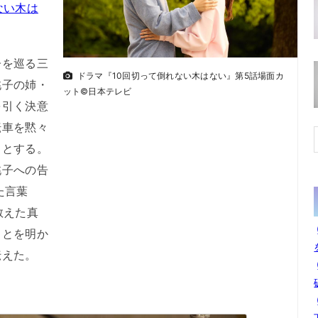
ない木は
を巡る三
ドラマ『10回切って倒れない木はない』第5話場面カ
桃子の姉・
ット©日本テレビ
を引く決意
転車を黙々
うとする。
桃子への告
た言葉
教えた真
ことを明か
伝えた。