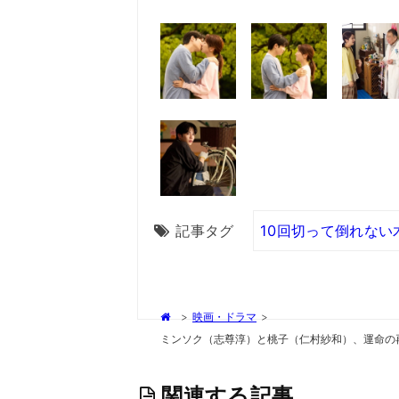
記事タグ
10回切って倒れない
>
映画・ドラマ
>
ミンソク（志尊淳）と桃子（仁村紗和）、運命の再会
関連する記事