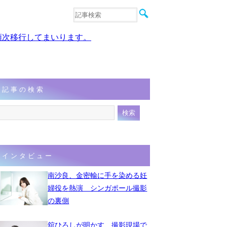
音楽
エンタメ
、順次移行してまいります。
インタビュー
動画
連載
フォト
記事の検索
インタビュー
南沙良、金密輸に手を染める妊
婦役を熱演 シンガポール撮影
の裏側
舘ひろしが明かす、撮影現場で