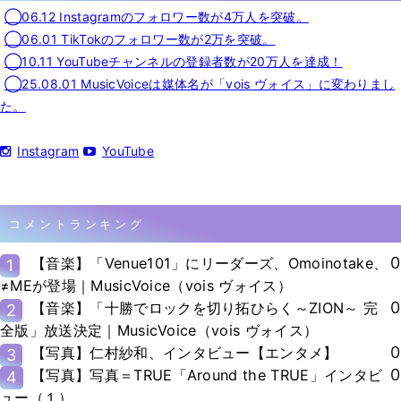
◯06.12 Instagramのフォロワー数が4万人を突破。
◯06.01 TikTokのフォロワー数が2万を突破。
◯10.11 YouTubeチャンネルの登録者数が20万人を達成！
◯25.08.01 MusicVoiceは媒体名が「vois ヴォイス」に変わりまし
た。
Instagram
YouTube
コメントランキング
0
【音楽】「Venue101」にリーダーズ、Omoinotake、
1
≠MEが登場｜MusicVoice（vois ヴォイス）
0
【音楽】「十勝でロックを切り拓ひらく～ZION～ 完
2
全版」放送決定｜MusicVoice（vois ヴォイス）
0
【写真】仁村紗和、インタビュー【エンタメ】
3
0
【写真】写真＝TRUE「Around the TRUE」インタビ
4
ュー（１）