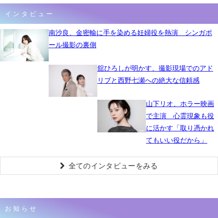
インタビュー
南沙良、金密輸に手を染める妊婦役を熱演 シンガポ
ール撮影の裏側
舘ひろしが明かす、撮影現場でのアド
リブと西野七瀬への絶大な信頼感
山下リオ、ホラー映画
で主演 心霊現象も役
に活かす「取り憑かれ
てもいい役だから」
全てのインタビューをみる
お知らせ