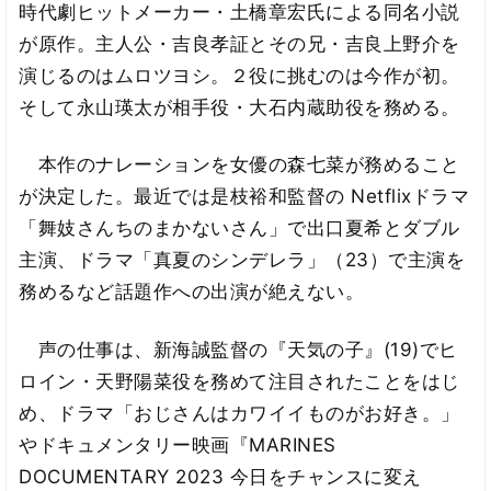
時代劇ヒットメーカー・土橋章宏氏による同名小説
が原作。主人公・吉良孝証とその兄・吉良上野介を
演じるのはムロツヨシ。２役に挑むのは今作が初。
そして永山瑛太が相手役・大石内蔵助役を務める。
本作のナレーションを女優の森七菜が務めること
が決定した。最近では是枝裕和監督の Netflixドラマ
「舞妓さんちのまかないさん」で出口夏希とダブル
主演、ドラマ「真夏のシンデレラ」（23）で主演を
務めるなど話題作への出演が絶えない。
声の仕事は、新海誠監督の『天気の子』(19)でヒ
ロイン・天野陽菜役を務めて注目されたことをはじ
め、ドラマ「おじさんはカワイイものがお好き。」
やドキュメンタリー映画『MARINES
DOCUMENTARY 2023 今日をチャンスに変え