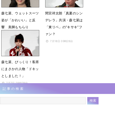
森七菜、ウェットスーツ
間宮祥太朗「真夏のシン
姿が「かわいい」と反
デレラ」共演・森七菜は
響 美脚もちらり
「東リベ」の“キサキ”フ
ァン？
8月25日 10時35分
7月18日 09時26分
森七菜、びっくり！客席
にまさかの人物「ドキッ
としました！」
7月7日 09時29分
記事の検索