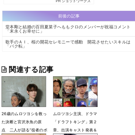
前後の記事
堂本剛と結婚の百田夏菜子へももクロのメンバーが祝福コメント
「末永くお幸せに」
歌手のＡＩ、桜の開花セレモニーで感動 開花させたいスキルは
「バク転」
関連する記事
26歳のムロツヨシを救っ
ムロツヨシ主演、ドラマ
た決断と宮沢氷魚の原
「ドラフトキング」第２
点 二人が語る“役者のボ
章、出演キャスト発表＆