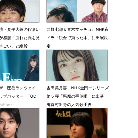
演・奥平大兼の佇まい
西野七瀬＆青木マッチョ、NHK夜
が感服「疲れた顔を見
ドラ「税金で買った本」に出演決
すごい」と絶賛
定
4時18分
6月25日 17時30分
イザ、圧巻ランウェイ
吉田美月喜、NHK金田一シリーズ
ップバッター TGC
第５弾「悪魔の手毬唄」に出演
鬼首村出身の人気歌手役
16時08分
3月6日 18時00分