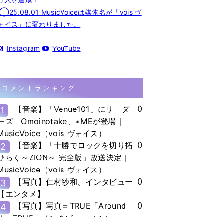
◯25.08.01 MusicVoiceは媒体名が「vois ヴ
ォイス」に変わりました。
Instagram
YouTube
コメントランキング
0
【音楽】「Venue101」にリーダ
1
ーズ、Omoinotake、≠MEが登場｜
MusicVoice（vois ヴォイス）
0
【音楽】「十勝でロックを切り拓
2
ひらく～ZION～ 完全版」放送決定｜
MusicVoice（vois ヴォイス）
0
【写真】仁村紗和、インタビュー
3
【エンタメ】
0
【写真】写真＝TRUE「Around
4