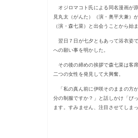
オジロマコト氏による同名漫画が原
見丸太（がんた）（演・奥平大兼）
（演・森七菜）と出会うことから始
翌日７日が七夕ともあって浴衣姿で
への願い事を明かした。
その後の締めの挨拶で森七菜は客席
二つの女性を発見して大興奮。
「私の真ん前に伊咲そのままの方が
分の制服ですか？」と話しかけ「び
ます。すみません、注目させてしま