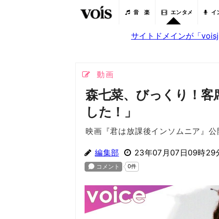
音 楽
エンタメ
イ
サイトドメインが「voi
動画
森七菜、びっくり！客
した！」
映画『君は放課後インソムニア』公
編集部
23年07月07日09時29