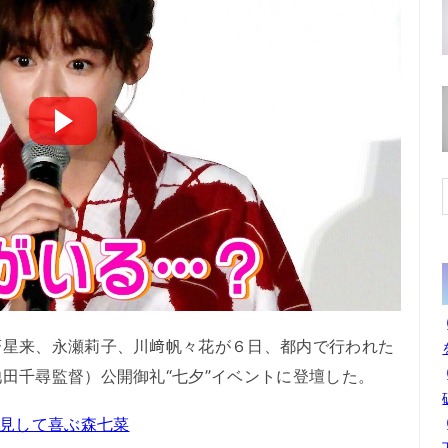
星来、永瀬莉子、川﨑帆々花が６日、都内で行われた
田千尋監督）公開御礼“七夕”イベントに登壇した。
発見して喜ぶ森七菜