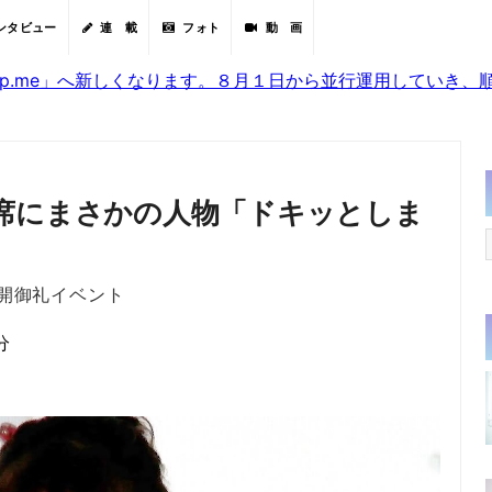
ンタビュー
連 載
フォト
動 画
sjp.me」へ新しくなります。８月１日から並行運用していき
席にまさかの人物「ドキッとしま
開御礼イベント
分