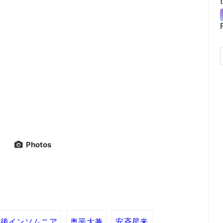
Photos
課後インソムニア
奥平大兼
安斉星来