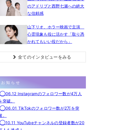
のアドリブと西野七瀬への絶大
な信頼感
山下リオ、ホラー映画で主演
心霊現象も役に活かす「取り憑
かれてもいい役だから」
全てのインタビューをみる
お知らせ
◯06.12 Instagramのフォロワー数が4万人
を突破。
◯06.01 TikTokのフォロワー数が2万を突
破。
◯10.11 YouTubeチャンネルの登録者数が20
万人を達成！