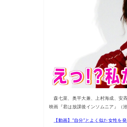
森七菜、奥平大兼、上村海成、安斉
映画『君は放課後インソムニア』（池
【動画】“自分”とよく似た女性を