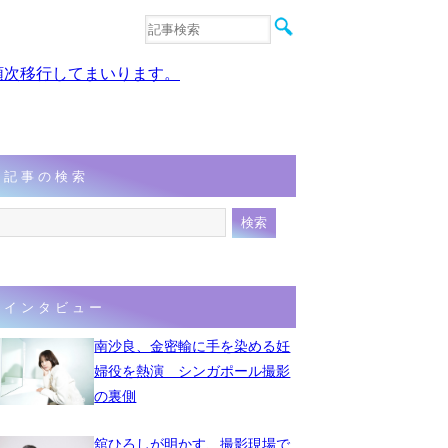
音楽
エンタメ
、順次移行してまいります。
インタビュー
動画
連載
フォト
記事の検索
インタビュー
南沙良、金密輸に手を染める妊
婦役を熱演 シンガポール撮影
の裏側
舘ひろしが明かす、撮影現場で