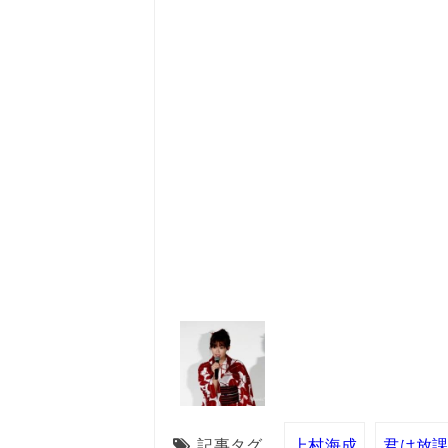
記事タグ
上村海成
君は放