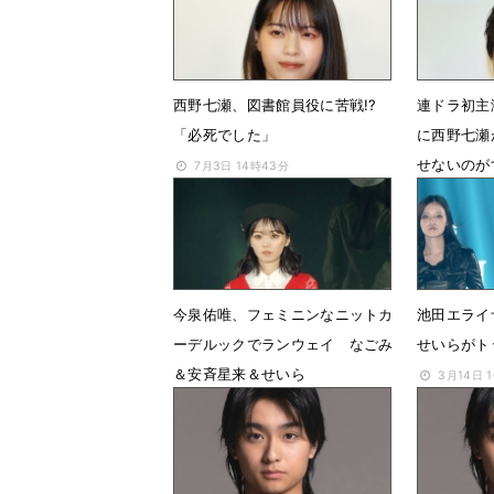
西野七瀬、図書館員役に苦戦!?
連ドラ初主
「必死でした」
に西野七瀬
せないのが
7月3日 14時43分
7月3日 1
今泉佑唯、フェミニンなニットカ
池田エラ
ーデルックでランウェイ なごみ
せいらがト
＆安斉星来＆せいら
3月14日 
4月20日 07時34分