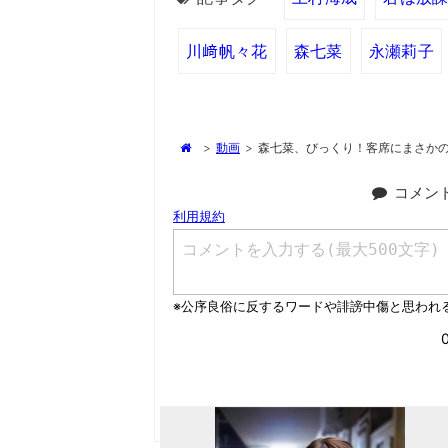
川﨑帆々花
森七菜
永瀬莉子
>
動画
>
森七菜、びっくり！客席にまさか
コメン