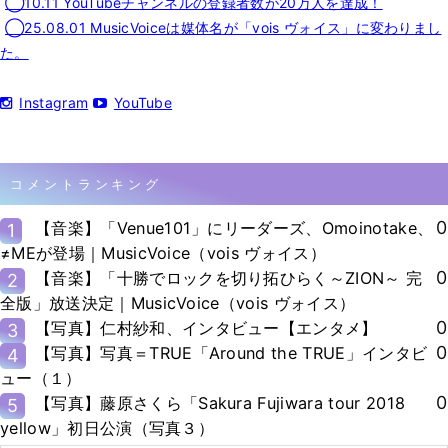
◯10.11 YouTubeチャンネルの登録者数が20万人を達成！
◯25.08.01 MusicVoiceは媒体名が「vois ヴォイス」に変わりまし
た。
Instagram
YouTube
コメントランキング
0
【音楽】「Venue101」にリーダーズ、Omoinotake、
1
≠MEが登場｜MusicVoice（vois ヴォイス）
0
【音楽】「十勝でロックを切り拓ひらく～ZION～ 完
2
全版」放送決定｜MusicVoice（vois ヴォイス）
0
【写真】仁村紗和、インタビュー【エンタメ】
3
0
【写真】写真＝TRUE「Around the TRUE」インタビ
4
ュー（１）
0
【写真】藤原さくら「Sakura Fujiwara tour 2018
5
yellow」初日公演（写真３）