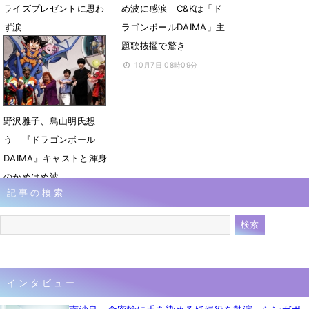
ライズプレゼントに思わ
め波に感涙 C&Kは「ド
ず涙
ラゴンボールDAIMA」主
題歌抜擢で驚き
2月21日 00時46分
10月7日 08時09分
野沢雅子、鳥山明氏想
う 『ドラゴンボール
DAIMA』キャストと渾身
のかめはめ波
記事の検索
10月6日 12時12分
インタビュー