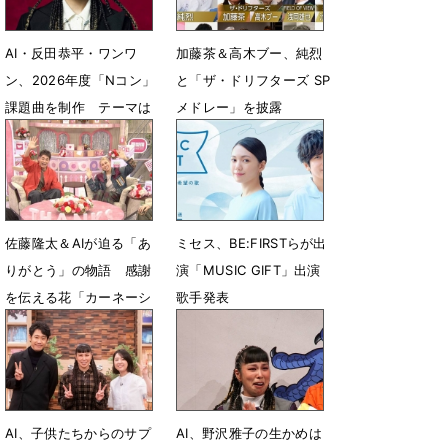
AI・反田恭平・ワンワ
加藤茶＆高木ブー、純烈
ン、2026年度「Nコン」
と「ザ・ドリフターズ SP
課題曲を制作 テーマは
メドレー」を披露
「どきん」
10月7日 12時00分
10月13日 20時41分
佐藤隆太＆AIが迫る「あ
ミセス、BE:FIRSTらが出
りがとう」の物語 感謝
演「MUSIC GIFT」出演
を伝える花「カーネーシ
歌手発表
ョン」に迫る
7月12日 13時10分
7月13日 10時00分
AI、子供たちからのサプ
AI、野沢雅子の生かめは