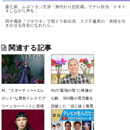
森七菜、ムロツヨシ主演『身代わり忠臣蔵』でナレ担当「ドキド
キしながら声を」
田中麗奈『ブギウギ』で朝ドラ初出演、スズ子趣里の「表情を引
き出せる存在になれたら」
関連する記事
AI、“スポーティー×エレ
AIの“最強の母”に林修が
ガント”な異色ドレスでグ
心酔、300冊の育児書を
リーンカーペットに登場
読破した「信じ抜く教育
論」
6月10日 16時51分
2月27日 17時00分