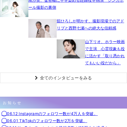
南沙良、金密輸に手を染める妊婦役を熱演 シンガポ
ール撮影の裏側
舘ひろしが明かす、撮影現場でのアド
リブと西野七瀬への絶大な信頼感
山下リオ、ホラー映画
で主演 心霊現象も役
に活かす「取り憑かれ
てもいい役だから」
全てのインタビューをみる
お知らせ
◯06.12 Instagramのフォロワー数が4万人を突破。
◯06.01 TikTokのフォロワー数が2万を突破。