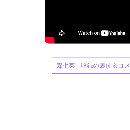
森七菜、収録の裏側＆コ