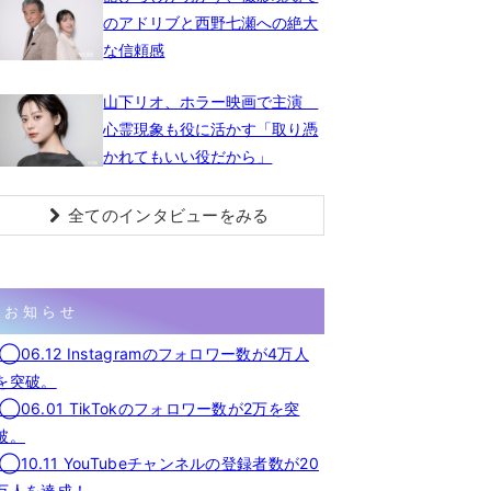
のアドリブと西野七瀬への絶大
な信頼感
山下リオ、ホラー映画で主演
心霊現象も役に活かす「取り憑
かれてもいい役だから」
全てのインタビューをみる
お知らせ
◯06.12 Instagramのフォロワー数が4万人
を突破。
◯06.01 TikTokのフォロワー数が2万を突
破。
◯10.11 YouTubeチャンネルの登録者数が20
万人を達成！