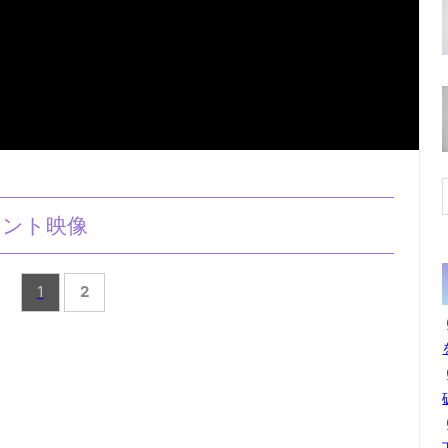
メント映像
1
2