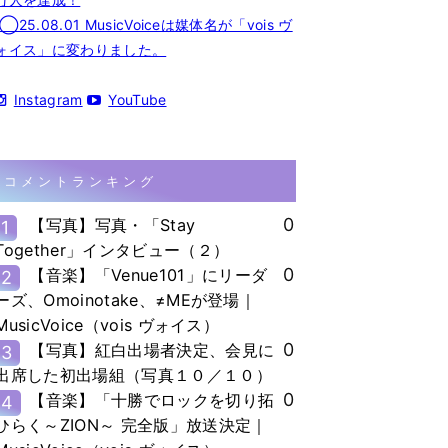
◯25.08.01 MusicVoiceは媒体名が「vois ヴ
ォイス」に変わりました。
Instagram
YouTube
コメントランキング
0
【写真】写真・「Stay
1
Together」インタビュー（２）
0
【音楽】「Venue101」にリーダ
2
ーズ、Omoinotake、≠MEが登場｜
MusicVoice（vois ヴォイス）
0
【写真】紅白出場者決定、会見に
3
出席した初出場組（写真１０／１０）
0
【音楽】「十勝でロックを切り拓
4
ひらく～ZION～ 完全版」放送決定｜