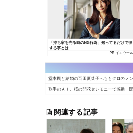
堂本剛と結婚の百田夏菜子へももクロのメ
歌手のＡＩ、桜の開花セレモニーで感動 
関連する記事