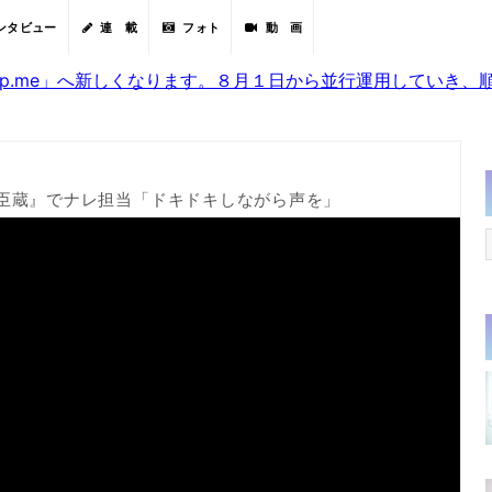
ンタビュー
連 載
フォト
動 画
sjp.me」へ新しくなります。８月１日から並行運用していき
臣蔵』でナレ担当「ドキドキしながら声を」