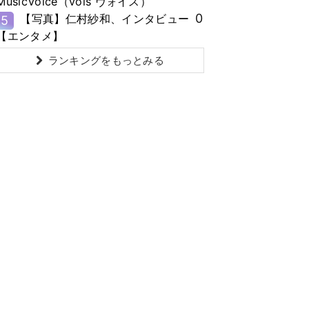
MusicVoice（vois ヴォイス）
0
【写真】仁村紗和、インタビュー
5
【エンタメ】
ランキングをもっとみる