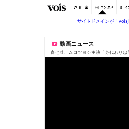
音 楽
エンタメ
イ
サイトドメインが「voi
動画ニュース
森七菜、ムロツヨシ主演『身代わり忠