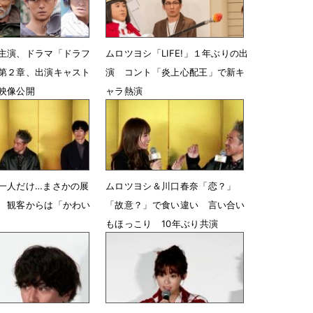
主演、ドラマ「ドラフ
ムロツヨシ「LIFE!」１年ぶりの出
第２章、出演キャスト
演 コント「炎上心配王」で新キ
映像公開
ャラ熱演
12時25分
11月19日 19時00分
一人だけ…まさかの展
ムロツヨシ＆川口春奈「恋？」
 観客からは「かわい
「故意？」で食い違い 言い合い
もほっこり 10年ぶり共演
22時55分
1月24日 22時42分