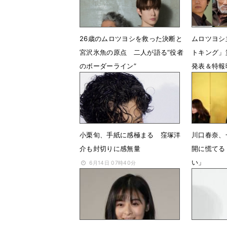
26歳のムロツヨシを救った決断と
ムロツヨシ
宮沢氷魚の原点 二人が語る“役者
トキング」
のボーダーライン”
発表＆特報
5月15日 07時00分
3月15日 
小栗旬、手紙に感極まる 窪塚洋
川口春奈、
介も封切りに感無量
開に慌てる
い」
6月14日 07時40分
1月24日 