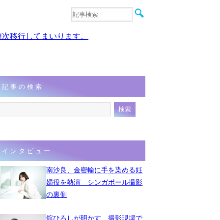
音楽
エンタメ
、順次移行してまいります。
インタビュー
動画
連載
フォト
記事の検索
インタビュー
南沙良、金密輸に手を染める妊
婦役を熱演 シンガポール撮影
の裏側
舘ひろしが明かす、撮影現場で