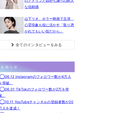
のアドリブと西野七瀬への絶大
な信頼感
山下リオ、ホラー映画で主演
心霊現象も役に活かす「取り憑
かれてもいい役だから」
全てのインタビューをみる
お知らせ
◯06.12 Instagramのフォロワー数が4万人
を突破。
◯06.01 TikTokのフォロワー数が2万を突
破。
◯10.11 YouTubeチャンネルの登録者数が20
万人を達成！