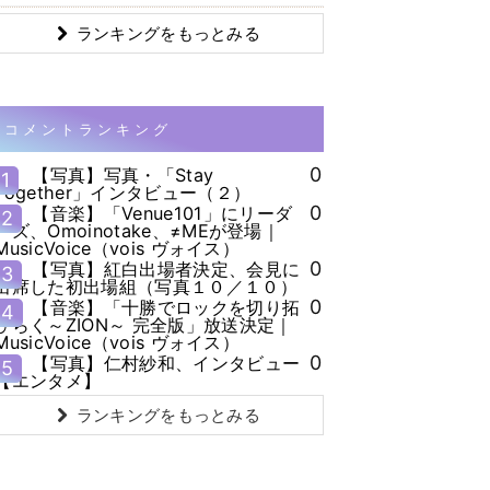
ランキングをもっとみる
コメントランキング
0
【写真】写真・「Stay
1
Together」インタビュー（２）
0
【音楽】「Venue101」にリーダ
2
ーズ、Omoinotake、≠MEが登場｜
MusicVoice（vois ヴォイス）
0
【写真】紅白出場者決定、会見に
3
出席した初出場組（写真１０／１０）
0
【音楽】「十勝でロックを切り拓
4
ひらく～ZION～ 完全版」放送決定｜
MusicVoice（vois ヴォイス）
0
【写真】仁村紗和、インタビュー
5
【エンタメ】
ランキングをもっとみる