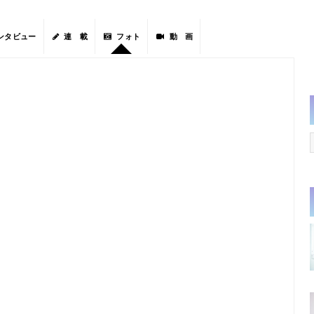
ンタビュー
連 載
フォト
動 画