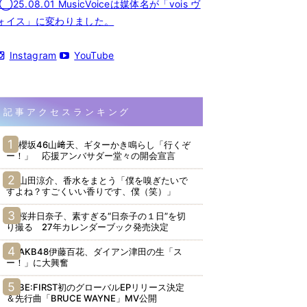
◯25.08.01 MusicVoiceは媒体名が「vois ヴ
ォイス」に変わりました。
Instagram
YouTube
記事アクセスランキング
櫻坂46山﨑天、ギターかき鳴らし「行くぞ
ー！」 応援アンバサダー堂々の開会宣言
山田涼介、香水をまとう「僕を嗅ぎたいで
すよね？すごくいい香りです、僕（笑）」
桜井日奈子、素すぎる“日奈子の１日”を切
り撮る 27年カレンダーブック発売決定
AKB48伊藤百花、ダイアン津田の生「ス
ー！」に大興奮
BE:FIRST初のグローバルEPリリース決定
＆先行曲「BRUCE WAYNE」MV公開