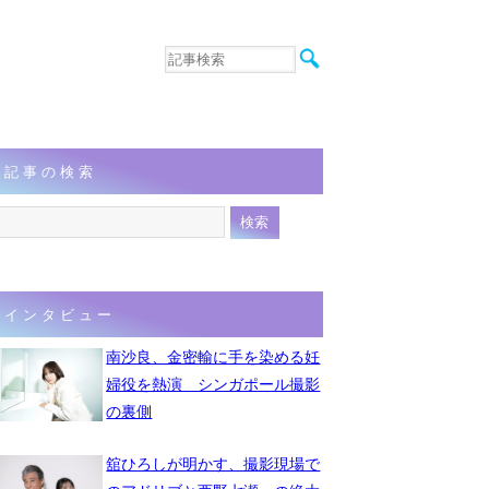
音楽
エンタメ
インタビュー
動画
記事の検索
連載
フォト
インタビュー
南沙良、金密輸に手を染める妊
婦役を熱演 シンガポール撮影
の裏側
舘ひろしが明かす、撮影現場で