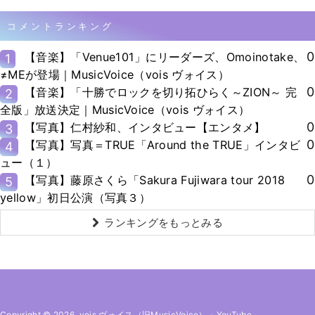
コメントランキング
0
【音楽】「Venue101」にリーダーズ、Omoinotake、
1
≠MEが登場｜MusicVoice（vois ヴォイス）
0
【音楽】「十勝でロックを切り拓ひらく～ZION～ 完
2
全版」放送決定｜MusicVoice（vois ヴォイス）
0
【写真】仁村紗和、インタビュー【エンタメ】
3
0
【写真】写真＝TRUE「Around the TRUE」インタビ
4
ュー（１）
0
【写真】藤原さくら「Sakura Fujiwara tour 2018
5
yellow」初日公演（写真３）
ランキングをもっとみる
Copyright © 2026. vois ヴォイス（旧MusicVoice）
-
YouTube