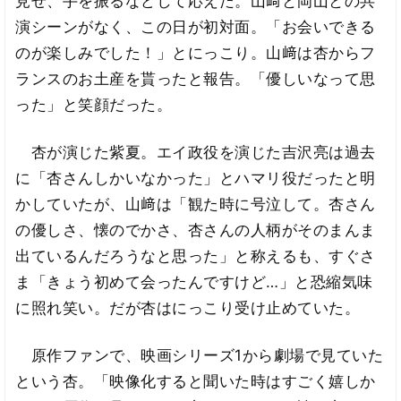
見せ、手を振るなどして応えた。山﨑と岡山との共
演シーンがなく、この日が初対面。「お会いできる
のが楽しみでした！」とにっこり。山﨑は杏からフ
ランスのお土産を貰ったと報告。「優しいなって思
った」と笑顔だった。
杏が演じた紫夏。エイ政役を演じた吉沢亮は過去
に「杏さんしかいなかった」とハマリ役だったと明
かしていたが、山﨑は「観た時に号泣して。杏さん
の優しさ、懐のでかさ、杏さんの人柄がそのまんま
出ているんだろうなと思った」と称えるも、すぐさ
ま「きょう初めて会ったんですけど…」と恐縮気味
に照れ笑い。だが杏はにっこり受け止めていた。
原作ファンで、映画シリーズ1から劇場で見ていた
という杏。「映像化すると聞いた時はすごく嬉しか