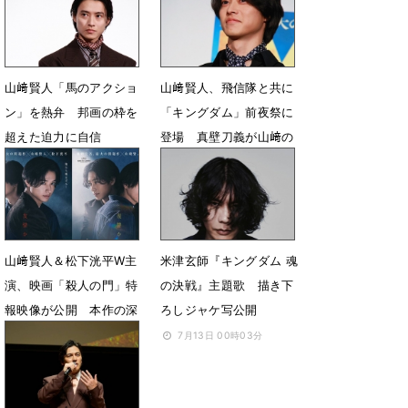
7月17日 20時54分
7月17日 20時24分
山﨑賢人「馬のアクショ
山﨑賢人、飛信隊と共に
ン」を熱弁 邦画の枠を
「キングダム」前夜祭に
超えた迫力に自信
登場 真壁刀義が山﨑の
身体能力を絶賛
7月17日 19時48分
7月17日 07時00分
山﨑賢人＆松下洸平W主
米津玄師『キングダム 魂
演、映画「殺人の門」特
の決戦』主題歌 描き下
報映像が公開 本作の深
ろしジャケ写公開
みを支える新キャスト陣
7月13日 00時03分
も発表
7月13日 07時00分