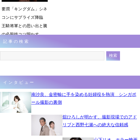
要潤「キングダム」シネ
コンにサプライズ降臨
王騎将軍との思い出と騰
の必殺技コツ明かす
記事の検索
7月8日 19時38分
インタビュー
南沙良、金密輸に手を染める妊婦役を熱演 シンガポ
ール撮影の裏側
舘ひろしが明かす、撮影現場でのアド
リブと西野七瀬への絶大な信頼感
山下リオ、ホラー映画