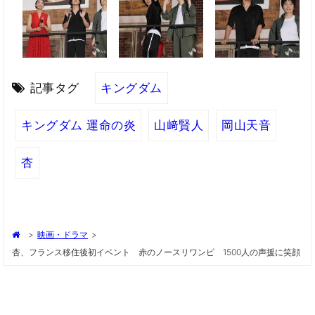
記事タグ
キングダム
キングダム 運命の炎
山﨑賢人
岡山天音
杏
>
映画・ドラマ
>
杏、フランス移住後初イベント 赤のノースリワンピ 1500人の声援に笑顔