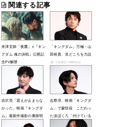
関連する記事
米津玄師「夜鷹」×『キン
「キングダム」万極・山
グダム 魂の決戦』公開記
田裕貴、見どころを力説
念PV解禁
7月28日 10時50分
7月31日 22時31分
吉沢亮「震えが止まらな
志尊淳、映画「キングダ
かった」映画『キングダ
ム」で蒙恬役 こだわっ
ム』最新作撮影の裏側明
た涙ぼくろ「付けている
かす
感を出したくない」