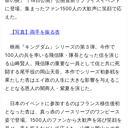
命の炎』（18日公開）公開直前サプライズイベント
に登場。集まったファン1500人の大歓声に笑顔で応
えた。
【写真】両手を振る杏
映画『キングダム』シリーズの第３弾。今作で
100人の兵を率いる飛信隊・隊長となった信を演じ
る山﨑賢人。飛信隊の重要な一員として信と共に死
闘する尾平役の岡山天音。本作でシリーズ初参戦を
果たした杏はエイ政の人生に大きな影響を与えるこ
ととなる恩人の闇商人・紫夏を演じた。
日本のイベントに参加するのはフランス移住後初
となった杏は、真っ赤のノースリーブのワンピース
姿で登場。1500人のファンから大歓声を浴び笑顔を