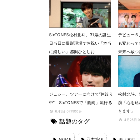
公開
に決定
7月11日 12時45分
7月4日 2
SixTONES松村北斗、31歳の誕生
デビュー６周
日当日に撮影現場でお祝い「本当
も変わって
に嬉しい」感慨ひとしお
未来へ放つ
6月18日 23時02分
6月17日 
ジェシー、ツアーに向けて“体絞り
松村北斗、
中” SixTONESで「筋肉」流行る
演「心を込
きます」
6月5日 07時00分
話題のタグ
4月26日 
AKB48
乃木坂46
BE:FIRST