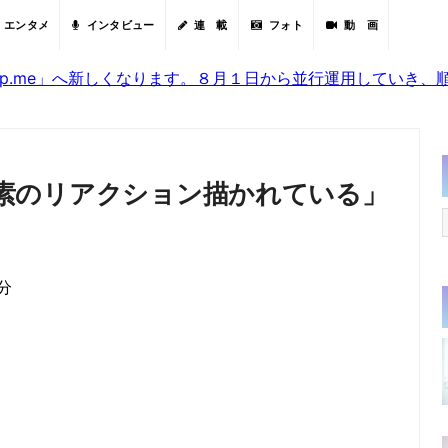
エンタメ
インタビュー
連 載
フォト
動 画
sjp.me」へ新しくなります。８月１日から並行運用していき
ー「素のリアクション描かれている」
0分