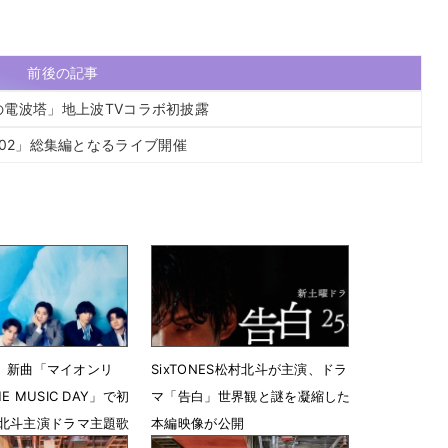
前後の記事
六畳の電波塔」地上波TVコラボ初披露
1ver.02」総集編となるライブ開催
ES、新曲「マイオンリ
SixTONES松村北斗が主演、ドラ
 MUSIC DAY」で初
マ「告白」世界観と謎を凝縮した
北斗主演ドラマ主題歌
本編映像が公開