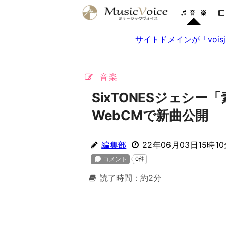
音 楽
サイトドメインが「voi
音楽
SixTONESジェシ
WebCMで新曲公開
編集部
22年06月03日15時1
読了時間：約2分