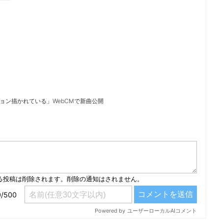
ション描かれている」WebCMで新曲公開
）