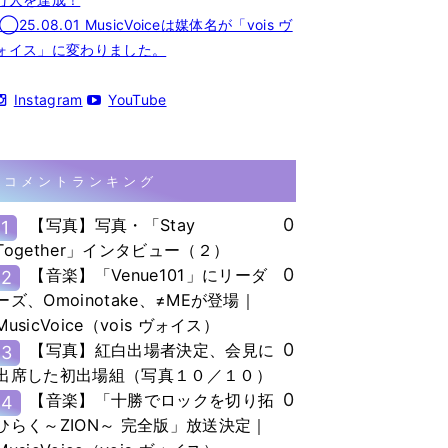
◯25.08.01 MusicVoiceは媒体名が「vois ヴ
ォイス」に変わりました。
Instagram
YouTube
コメントランキング
0
【写真】写真・「Stay
1
Together」インタビュー（２）
0
【音楽】「Venue101」にリーダ
2
ーズ、Omoinotake、≠MEが登場｜
MusicVoice（vois ヴォイス）
0
【写真】紅白出場者決定、会見に
3
出席した初出場組（写真１０／１０）
0
【音楽】「十勝でロックを切り拓
4
ひらく～ZION～ 完全版」放送決定｜