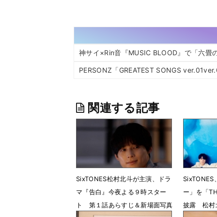
神サイ×Rin音『MUSIC BLOOD』で「
PERSONZ「GREATEST SONGS ver.0
関連する記事
SixTONES松村北斗が主演、ドラ
SixTON
マ『告白』今夜よる９時スター
ー」を「THE
ト 第１話あらすじ＆新場面写真
披露 松村