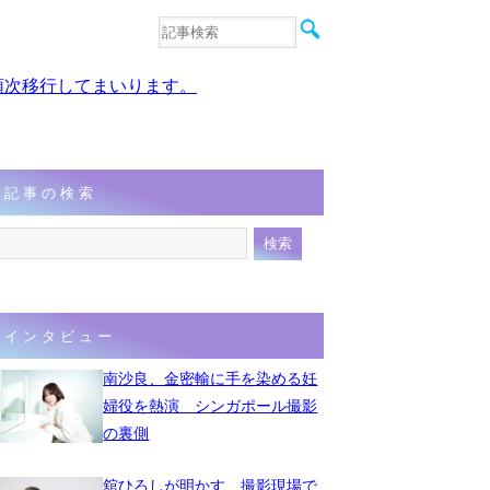
音楽
エンタメ
、順次移行してまいります。
インタビュー
動画
連載
フォト
記事の検索
インタビュー
南沙良、金密輸に手を染める妊
婦役を熱演 シンガポール撮影
の裏側
舘ひろしが明かす、撮影現場で