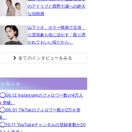
のアドリブと西野七瀬への絶大
な信頼感
山下リオ、ホラー映画で主演
心霊現象も役に活かす「取り憑
かれてもいい役だから」
全てのインタビューをみる
お知らせ
◯06.12 Instagramのフォロワー数が4万人
を突破。
◯06.01 TikTokのフォロワー数が2万を突
破。
◯10.11 YouTubeチャンネルの登録者数が20
万人を達成！