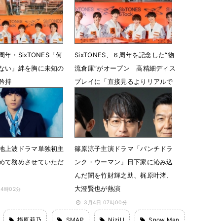
6月24日 12時45分
3時00分
年・SixTONES「何
SixTONES、６周年を記念した“物
ない」絆を胸に未知の
流倉庫”がオープン 高精細ディス
矜持
プレイに「直接見るよりリアルで
恥ずかしい」
18時00分
6月17日 16時00分
地上波ドラマ単独初主
篠原涼子主演ドラマ「パンチドラ
めて務めさせていただ
ンク・ウーマン」日下家に沁み込
んだ闇を竹財輝之助、梶原叶渚、
大澄賢也が熱演
04時02分
3月4日 07時00分
指原莉乃
SMAP
NiziU
Snow Man