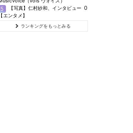
MusicVoice（vois ヴォイス）
0
【写真】仁村紗和、インタビュー
5
【エンタメ】
ランキングをもっとみる