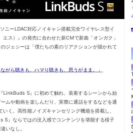
、ソニーLDAC対応ノイキャン搭載完全ワイヤレス型イ
バッズ エス）』の発売に合わせた新CMで新曲「オンガク」
ーのジェシーは「僕たちの素のリアクションが描かれて
ONES「ながら聴きも、ハマり聴きも、思うがまま。」
『LinkBuds S』に初めて触れ、装着するシーンから始
ゲームや動画を楽しんだり、実際に通話をするなどを通
体験していく。高性能ノイズキャンセリング機能を搭載し、
uds S』ならではの没入感でコンテンツを堪能する様子
間違いなし。