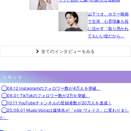
山下リオ、ホラー映画
で主演 心霊現象も役
に活かす「取り憑かれ
てもいい役だから」
全てのインタビューをみる
お知らせ
◯06.12 Instagramのフォロワー数が4万人を突破。
◯06.01 TikTokのフォロワー数が2万を突破。
◯10.11 YouTubeチャンネルの登録者数が20万人を達成！
◯25.08.01 MusicVoiceは媒体名が「vois ヴォイス」に変わりまし
た。