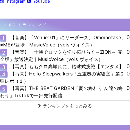
Instagram
YouTube
コメントランキング
0
【音楽】「Venue101」にリーダーズ、Omoinotake、
1
≠MEが登場｜MusicVoice（vois ヴォイス）
0
【音楽】「十勝でロックを切り拓ひらく～ZION～ 完
2
全版」放送決定｜MusicVoice（vois ヴォイス）
0
【写真】ももクロ高城れに、始球式挑戦【エンタメ】
3
0
【写真】Hello Sleepwalkers「五重奏の実験室」第２
4
弾レポ（１）
0
【写真】THE BEAT GARDEN「夏の終わり 友達の終
5
わり」TikTokで一部先行配信
ランキングをもっとみる