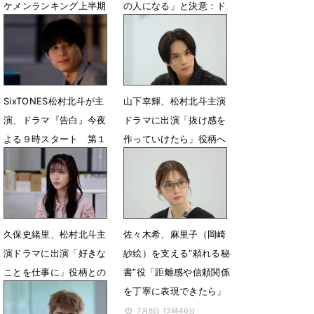
ケメンランキング上半期
の人になる」と決意：ド
全順位を発表
ラマ『告白』第１話
7月15日 19時18分
7月12日 09時00分
SixTONES松村北斗が主
山下幸輝、松村北斗主演
演、ドラマ『告白』今夜
ドラマに出演「抜け感を
よる９時スタート 第１
作っていけたら」役柄へ
話あらすじ＆新場面写真
の思い語る
公開
7月9日 20時00分
7月11日 12時45分
久保史緒里、松村北斗主
佐々木希、麻里子（岡崎
演ドラマに出演「好きな
紗絵）を支える“頼れる秘
ことを仕事に」役柄との
書”役「距離感や信頼関係
共通点を語る
を丁寧に表現できたら」
7月9日 06時00分
7月8日 13時46分