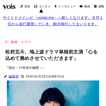
音楽
エンタメ
インタビュー
動画
連載
サイトドメインが「voisjp.me」へ新しくなります。８月１
日から並行運用していき、順次移行してまいります。
映画・ドラマ
松村北斗、地上波ドラマ単独初主演「心を
込めて務めさせていただきます」
『告白－25年目の秘密－』
編集部
26年04月26日04時02分