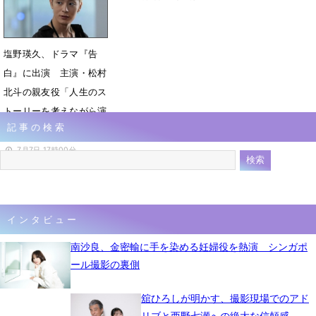
塩野瑛久、ドラマ『告
白』に出演 主演・松村
北斗の親友役「人生のス
トーリーを考えながら演
記事の検索
じていきたい」
7月7日 17時00分
インタビュー
南沙良、金密輸に手を染める妊婦役を熱演 シンガポ
ール撮影の裏側
舘ひろしが明かす、撮影現場でのアド
リブと西野七瀬への絶大な信頼感