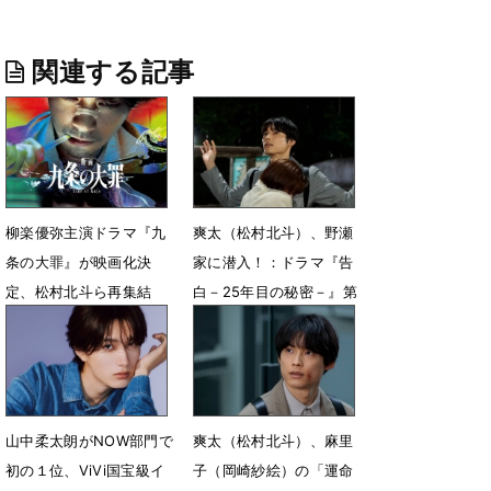
関連する記事
柳楽優弥主演ドラマ『九
爽太（松村北斗）、野瀬
条の大罪』が映画化決
家に潜入！：ドラマ『告
定、松村北斗ら再集結
白－25年目の秘密－』第
「俳優として本当に幸
3話（ネタバレあり）
せ」
7月26日 08時00分
7月30日 09時21分
山中柔太朗がNOW部門で
爽太（松村北斗）、麻里
初の１位、ViVi国宝級イ
子（岡崎紗絵）の「運命