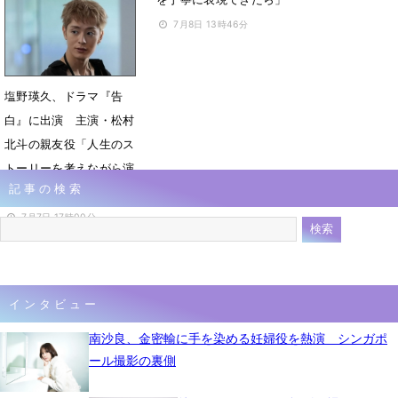
7月9日 06時00分
7月8日 13時46分
塩野瑛久、ドラマ『告
白』に出演 主演・松村
北斗の親友役「人生のス
トーリーを考えながら演
記事の検索
じていきたい」
7月7日 17時00分
インタビュー
南沙良、金密輸に手を染める妊婦役を熱演 シンガポ
ール撮影の裏側