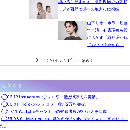
舘ひろしが明かす、撮影現場でのアド
リブと西野七瀬への絶大な信頼感
山下リオ、ホラー映画
で主演 心霊現象も役
に活かす「取り憑かれ
てもいい役だから」
全てのインタビューをみる
お知らせ
◯06.12 Instagramのフォロワー数が4万人を突破。
◯06.01 TikTokのフォロワー数が2万を突破。
◯10.11 YouTubeチャンネルの登録者数が20万人を達成！
◯25.08.01 MusicVoiceは媒体名が「vois ヴォイス」に変わりまし
た。