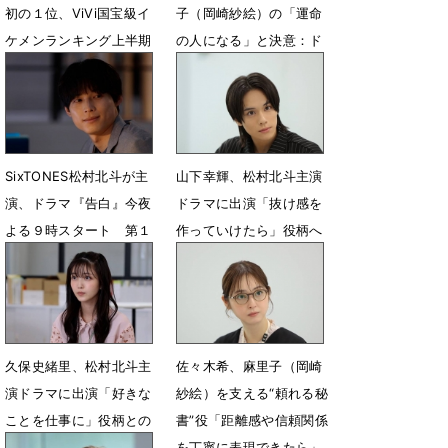
初の１位、ViVi国宝級イ
子（岡崎紗絵）の「運命
ケメンランキング上半期
の人になる」と決意：ド
全順位を発表
ラマ『告白』第１話
7月15日 19時18分
7月12日 09時00分
SixTONES松村北斗が主
山下幸輝、松村北斗主演
演、ドラマ『告白』今夜
ドラマに出演「抜け感を
よる９時スタート 第１
作っていけたら」役柄へ
話あらすじ＆新場面写真
の思い語る
公開
7月9日 20時00分
7月11日 12時45分
久保史緒里、松村北斗主
佐々木希、麻里子（岡崎
演ドラマに出演「好きな
紗絵）を支える“頼れる秘
ことを仕事に」役柄との
書”役「距離感や信頼関係
共通点を語る
を丁寧に表現できたら」