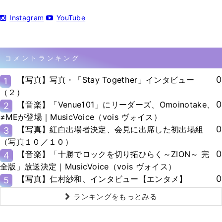
Instagram
YouTube
コメントランキング
0
【写真】写真・「Stay Together」インタビュー
1
（２）
0
【音楽】「Venue101」にリーダーズ、Omoinotake、
2
≠MEが登場｜MusicVoice（vois ヴォイス）
0
【写真】紅白出場者決定、会見に出席した初出場組
3
（写真１０／１０）
0
【音楽】「十勝でロックを切り拓ひらく～ZION～ 完
4
全版」放送決定｜MusicVoice（vois ヴォイス）
0
【写真】仁村紗和、インタビュー【エンタメ】
5
ランキングをもっとみる