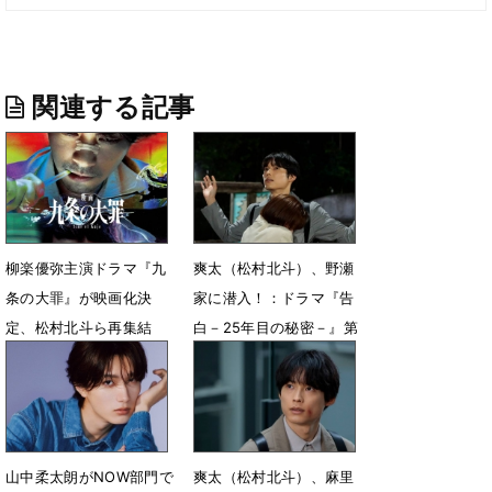
関連する記事
柳楽優弥主演ドラマ『九
爽太（松村北斗）、野瀬
条の大罪』が映画化決
家に潜入！：ドラマ『告
定、松村北斗ら再集結
白－25年目の秘密－』第
「俳優として本当に幸
3話（ネタバレあり）
せ」
7月26日 08時00分
7月30日 09時21分
山中柔太朗がNOW部門で
爽太（松村北斗）、麻里