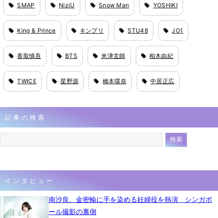
SMAP
NiziU
Snow Man
YOSHIKI
King & Prince
キンプリ
STU48
JO1
香取慎吾
BTS
米津玄師
柏木由紀
TWICE
星野源
橋本環奈
中居正広
記事の検索
インタビュー
南沙良、金密輸に手を染める妊婦役を熱演 シンガポ
ール撮影の裏側