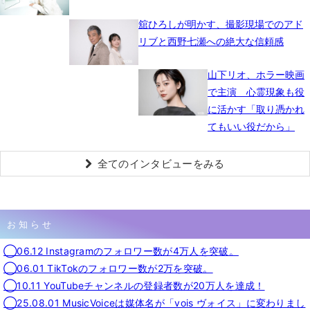
舘ひろしが明かす、撮影現場でのアド
リブと西野七瀬への絶大な信頼感
山下リオ、ホラー映画
で主演 心霊現象も役
に活かす「取り憑かれ
てもいい役だから」
全てのインタビューをみる
お知らせ
◯06.12 Instagramのフォロワー数が4万人を突破。
◯06.01 TikTokのフォロワー数が2万を突破。
◯10.11 YouTubeチャンネルの登録者数が20万人を達成！
◯25.08.01 MusicVoiceは媒体名が「vois ヴォイス」に変わりまし