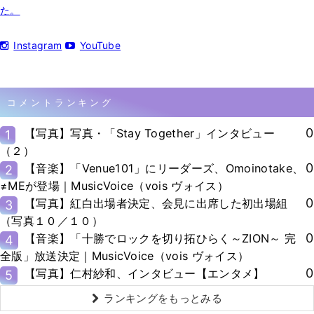
た。
Instagram
YouTube
コメントランキング
0
【写真】写真・「Stay Together」インタビュー
1
（２）
0
【音楽】「Venue101」にリーダーズ、Omoinotake、
2
≠MEが登場｜MusicVoice（vois ヴォイス）
0
【写真】紅白出場者決定、会見に出席した初出場組
3
（写真１０／１０）
0
【音楽】「十勝でロックを切り拓ひらく～ZION～ 完
4
全版」放送決定｜MusicVoice（vois ヴォイス）
0
【写真】仁村紗和、インタビュー【エンタメ】
5
ランキングをもっとみる