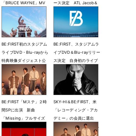
「BRUCE WAYNE」MV
ース決定 ATL Jacob＆
公開
Flo Milliとコラボ
7月31日 23時27分
7月28日 08時00分
BE:FIRST初のスタジアム
BE:FIRST、スタジアムラ
ライブDVD・Blu-rayから
イブDVD＆Blu-rayリリー
特典映像ダイジェスト公
ス決定 自身初のライブ
開
音源CDも収録
7月26日 12時42分
7月21日 13時56分
BE:FIRST「Mステ」２時
SKY-HI＆BE:FIRST、米
間SPに出演 新曲
「レコーディング・アカ
「Missing」フルサイズ
デミー」の会員に選出
で生パフォ
「第69回グラミー賞」へ
の投票および出席資格を
7月18日 11時08分