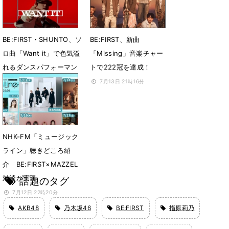
獲得
7月16日 10時04分
BE:FIRST・SHUNTO、ソ
BE:FIRST、新曲
ロ曲「Want it」で色気溢
「Missing」音楽チャー
れるダンスパフォーマン
トで222冠を達成！
スを披露
7月13日 21時16分
7月14日 21時08分
NHK-FM「ミュージック
ライン」聴きどころ紹
介 BE:FIRST×MAZZEL
対談が実現
話題のタグ
7月12日 22時20分
AKB48
乃木坂46
BE:FIRST
指原莉乃