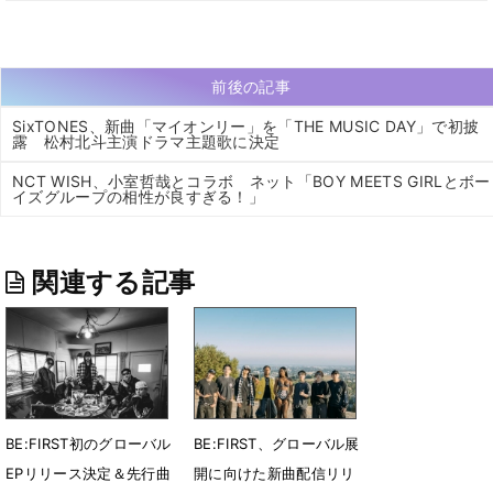
前後の記事
SixTONES、新曲「マイオンリー」を「THE MUSIC DAY」で初披
露 松村北斗主演ドラマ主題歌に決定
NCT WISH、小室哲哉とコラボ ネット「BOY MEETS GIRLとボー
イズグループの相性が良すぎる！」
関連する記事
BE:FIRST初のグローバル
BE:FIRST、グローバル展
EPリリース決定＆先行曲
開に向けた新曲配信リリ