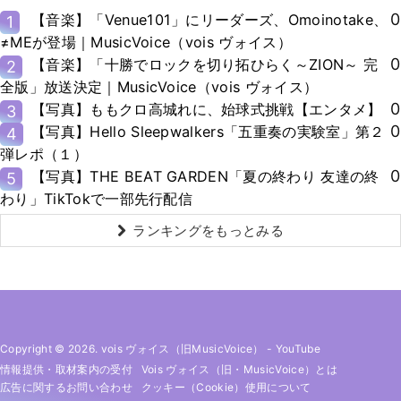
0
【音楽】「Venue101」にリーダーズ、Omoinotake、
1
≠MEが登場｜MusicVoice（vois ヴォイス）
0
【音楽】「十勝でロックを切り拓ひらく～ZION～ 完
2
全版」放送決定｜MusicVoice（vois ヴォイス）
0
【写真】ももクロ高城れに、始球式挑戦【エンタメ】
3
0
【写真】Hello Sleepwalkers「五重奏の実験室」第２
4
弾レポ（１）
0
【写真】THE BEAT GARDEN「夏の終わり 友達の終
5
わり」TikTokで一部先行配信
ランキングをもっとみる
Copyright © 2026. vois ヴォイス（旧MusicVoice）
-
YouTube
情報提供・取材案内の受付
Vois ヴォイス（旧・MusicVoice）とは
広告に関するお問い合わせ
クッキー（cookie）使用について