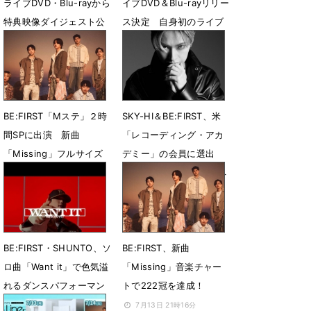
ライブDVD・Blu-rayから
イブDVD＆Blu-rayリリー
特典映像ダイジェスト公
ス決定 自身初のライブ
開
音源CDも収録
7月26日 12時42分
7月21日 13時56分
BE:FIRST「Mステ」２時
SKY-HI＆BE:FIRST、米
間SPに出演 新曲
「レコーディング・アカ
「Missing」フルサイズ
デミー」の会員に選出
で生パフォ
「第69回グラミー賞」へ
の投票および出席資格を
7月18日 11時08分
獲得
7月16日 10時04分
BE:FIRST・SHUNTO、ソ
BE:FIRST、新曲
ロ曲「Want it」で色気溢
「Missing」音楽チャー
れるダンスパフォーマン
トで222冠を達成！
スを披露
7月13日 21時16分