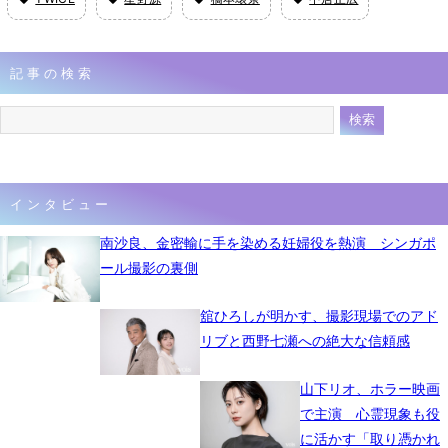
記事の検索
インタビュー
南沙良、金密輸に手を染める妊婦役を熱演 シンガポ
ール撮影の裏側
舘ひろしが明かす、撮影現場でのアド
リブと西野七瀬への絶大な信頼感
山下リオ、ホラー映画
で主演 心霊現象も役
に活かす「取り憑かれ