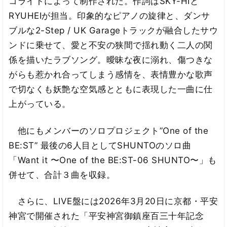
コライトによって制作された。作詞はSKY-HIと
RYUHEIが担当。印象的なピアノの旋律と、ダンサ
ブルな2-Step / UK Garageトラックが融合したサウ
ンドに乗せて、愛と不安の狭間で揺れ動く二人の関
係を描いたラブソング。曖昧な夜に溺れ、傷つきな
がらも惹かれ合ってしまう感情を、表情豊かな歌声
で切なくも妖艶な空気感とともに表現した一曲に仕
上がっている。
他にもメンバーのソロプロジェクト”One of the
BE:ST” 最後の6人目としてSHUNTOのソロ曲
「Want it 〜One of the BE:ST-06 SHUNTO〜」も
併せて、合計３曲を収録。
さらに、LIVE盤には2026年3月20日に京都・平安
神宮で開催された「平安神宮御鎮座百三十年記念