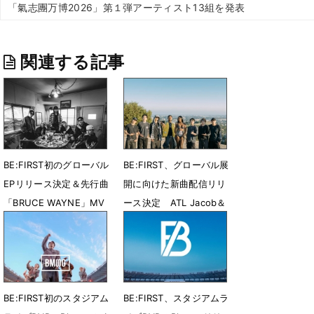
「氣志團万博2026」第１弾アーティスト13組を発表
関連する記事
BE:FIRST初のグローバル
BE:FIRST、グローバル展
EPリリース決定＆先行曲
開に向けた新曲配信リリ
「BRUCE WAYNE」MV
ース決定 ATL Jacob＆
公開
Flo Milliとコラボ
7月31日 23時27分
7月28日 08時00分
BE:FIRST初のスタジアム
BE:FIRST、スタジアムラ