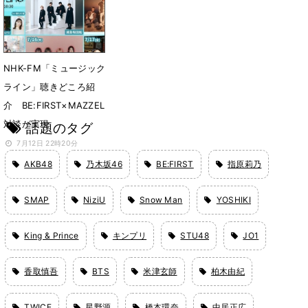
7月14日 21時08分
NHK-FM「ミュージック
ライン」聴きどころ紹
介 BE:FIRST×MAZZEL
対談が実現
話題のタグ
7月12日 22時20分
AKB48
乃木坂46
BE:FIRST
指原莉乃
SMAP
NiziU
Snow Man
YOSHIKI
King & Prince
キンプリ
STU48
JO1
香取慎吾
BTS
米津玄師
柏木由紀
TWICE
星野源
橋本環奈
中居正広