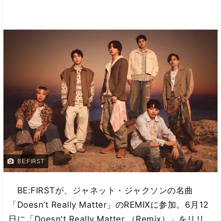
BE:FIRST
BE:FIRSTが、ジャネット・ジャクソンの名曲
「Doesn’t Really Matter」のREMIXに参加。6月12
日に「Doesn't Really Matter （Remix）」をリリ