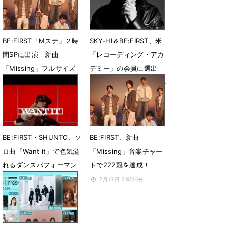
BE:FIRST「Mステ」２時
SKY-HI＆BE:FIRST、米
間SPに出演 新曲
「レコーディング・アカ
「Missing」フルサイズ
デミー」の会員に選出
で生パフォ
「第69回グラミー賞」へ
の投票および出席資格を
7月18日 11時08分
獲得
7月16日 10時04分
BE:FIRST・SHUNTO、ソ
BE:FIRST、新曲
ロ曲「Want it」で色気溢
「Missing」音楽チャー
れるダンスパフォーマン
トで222冠を達成！
スを披露
7月13日 21時16分
7月14日 21時08分