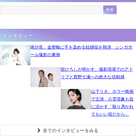
インタビュー
南沙良、金密輸に手を染める妊婦役を熱演 シンガポ
ール撮影の裏側
舘ひろしが明かす、撮影現場でのアド
リブと西野七瀬への絶大な信頼感
山下リオ、ホラー映画
で主演 心霊現象も役
に活かす「取り憑かれ
てもいい役だから」
全てのインタビューをみる