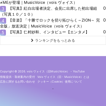
≠MEが登場｜MusicVoice（vois ヴォイス）
0
【写真】紅白出場者決定、会見に出席した初出場組
3
（写真１０／１０）
0
【音楽】「十勝でロックを切り拓ひらく～ZION～ 完
4
全版」放送決定｜MusicVoice（vois ヴォイス）
0
【写真】仁村紗和、インタビュー【エンタメ】
5
ランキングをもっとみる
Copyright © 2026. vois ヴォイス（旧MusicVoice）
-
YouTube
情報提供・取材案内の受付
Vois ヴォイス（旧・MusicVoice）とは
広告に関するお問い合わせ
クッキー（cookie）使用について
-