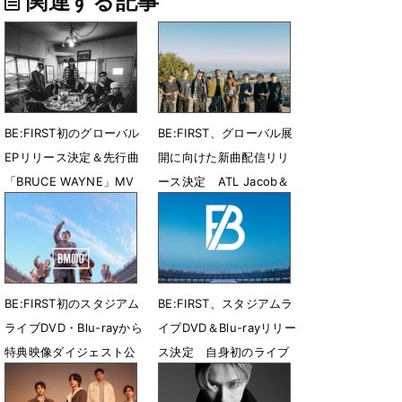
関連する記事
BE:FIRST初のグローバル
BE:FIRST、グローバル展
EPリリース決定＆先行曲
開に向けた新曲配信リリ
「BRUCE WAYNE」MV
ース決定 ATL Jacob＆
公開
Flo Milliとコラボ
7月31日 23時27分
7月28日 08時00分
BE:FIRST初のスタジアム
BE:FIRST、スタジアムラ
ライブDVD・Blu-rayから
イブDVD＆Blu-rayリリー
特典映像ダイジェスト公
ス決定 自身初のライブ
開
音源CDも収録
7月26日 12時42分
7月21日 13時56分