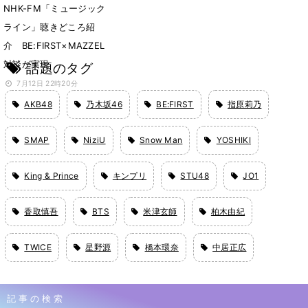
NHK-FM「ミュージック
ライン」聴きどころ紹
介 BE:FIRST×MAZZEL
対談が実現
話題のタグ
7月12日 22時20分
AKB48
乃木坂46
BE:FIRST
指原莉乃
SMAP
NiziU
Snow Man
YOSHIKI
King & Prince
キンプリ
STU48
JO1
香取慎吾
BTS
米津玄師
柏木由紀
TWICE
星野源
橋本環奈
中居正広
記事の検索