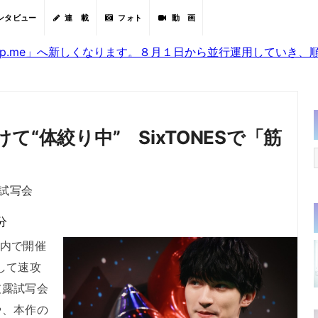
ンタビュー
連 載
フォト
動 画
sjp.me」へ新しくなります。８月１日から並行運用していき
“体絞り中” SixTONESで「筋
試写会
分
都内で開催
して速攻
披露試写会
や、本作の