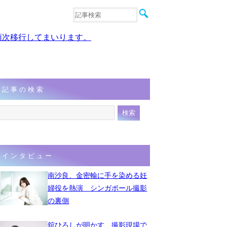
音楽
エンタメ
、順次移行してまいります。
インタビュー
動画
連載
フォト
記事の検索
インタビュー
南沙良、金密輸に手を染める妊
婦役を熱演 シンガポール撮影
の裏側
舘ひろしが明かす、撮影現場で