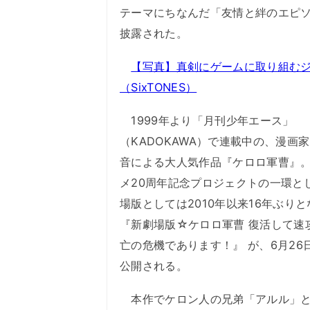
テーマにちなんだ「友情と絆のエピ
披露された。
【写真】真剣にゲームに取り組む
（SixTONES）
1999年より「月刊少年エース」
（KADOKAWA）で連載中の、漫画
音による大人気作品『ケロロ軍曹』
メ20周年記念プロジェクトの一環と
場版としては2010年以来16年ぶり
『新劇場版☆ケロロ軍曹 復活して速
亡の危機であります！』 が、6月26
公開される。
本作でケロン人の兄弟「アルル」と