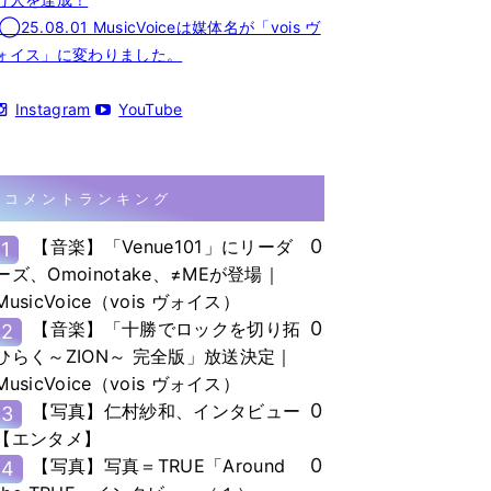
◯25.08.01 MusicVoiceは媒体名が「vois ヴ
ォイス」に変わりました。
Instagram
YouTube
コメントランキング
0
【音楽】「Venue101」にリーダ
1
ーズ、Omoinotake、≠MEが登場｜
MusicVoice（vois ヴォイス）
0
【音楽】「十勝でロックを切り拓
2
ひらく～ZION～ 完全版」放送決定｜
MusicVoice（vois ヴォイス）
0
【写真】仁村紗和、インタビュー
3
【エンタメ】
0
【写真】写真＝TRUE「Around
4