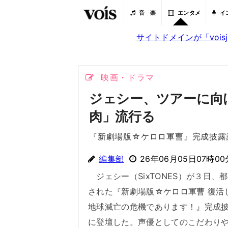
音 楽
エンタメ
イ
サイトドメインが「voi
映画・ドラマ
ジェシー、ツアーに向けて
肉」流行る
『新劇場版☆ケロロ軍曹』完成披露
編集部
26年06月05日07時00
ジェシー（SixTONES）が３日、
された『新劇場版☆ケロロ軍曹 復活
地球滅亡の危機であります！』完成
に登壇した。声優としてのこだわり