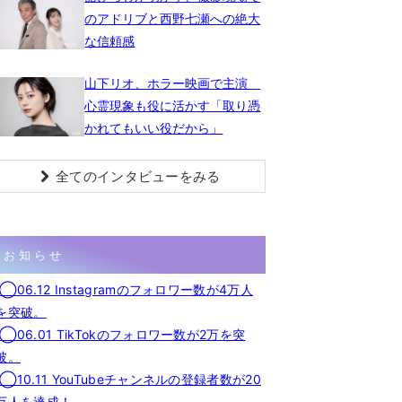
のアドリブと西野七瀬への絶大
な信頼感
山下リオ、ホラー映画で主演
心霊現象も役に活かす「取り憑
かれてもいい役だから」
全てのインタビューをみる
お知らせ
◯06.12 Instagramのフォロワー数が4万人
を突破。
◯06.01 TikTokのフォロワー数が2万を突
破。
◯10.11 YouTubeチャンネルの登録者数が20
万人を達成！