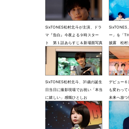
SixTONES松村北斗が主演、ドラ
SixTON
マ『告白』今夜よる９時スター
ー」を「THE
ト 第１話あらすじ＆新場面写真
披露 松村
公開
に決定
7月11日 12時45分
7月4日 2
SixTONES松村北斗、31歳の誕生
デビュー６周
日当日に撮影現場でお祝い「本当
も変わって
に嬉しい」感慨ひとしお
未来へ放つ
6月18日 23時02分
6月17日 