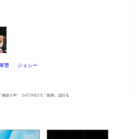
軍曹
ジェシー
体絞り中” SixTONESで「筋肉」流行る