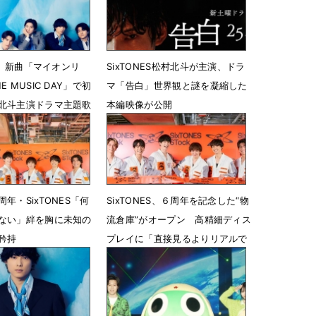
ES、新曲「マイオンリ
SixTONES松村北斗が主演、ドラ
 MUSIC DAY」で初
マ「告白」世界観と謎を凝縮した
北斗主演ドラマ主題歌
本編映像が公開
6月24日 12時45分
3時00分
年・SixTONES「何
SixTONES、６周年を記念した“物
ない」絆を胸に未知の
流倉庫”がオープン 高精細ディス
矜持
プレイに「直接見るよりリアルで
恥ずかしい」
18時00分
6月17日 16時00分