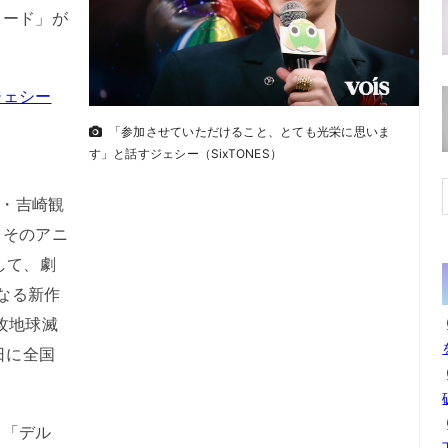
ソード」が
ジェシー
「参加させていただけること、とても光栄に思いま
す」と話すジェシー（SixTONES）
家・吉崎観
。そのアニ
して、劇
となる新作
攻地球滅
日に全国
「デル