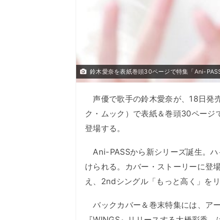
鈴木愛奈を表紙巻頭30ページで特集「Ani-PASS 
声優で歌手の鈴木愛奈が、18日発売の『
ク・ムック）で表紙＆巻頭30ページ
登場する。
Ani-PASSから新シリーズ誕生
けられる。カバー・ストーリーに登
え、2ndシングル「もっと高く」を
バックカバー＆巻末特集には、アーテ
『WINGS』リリースする大橋彩香。は付