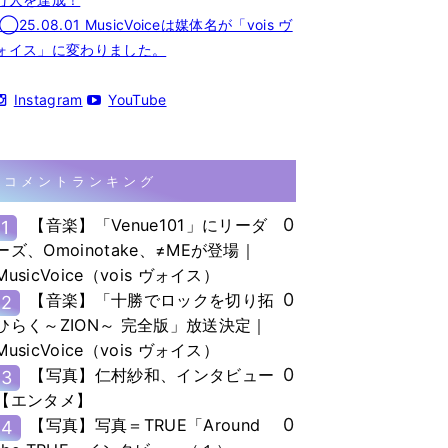
◯25.08.01 MusicVoiceは媒体名が「vois ヴ
ォイス」に変わりました。
Instagram
YouTube
コメントランキング
0
【音楽】「Venue101」にリーダ
1
ーズ、Omoinotake、≠MEが登場｜
MusicVoice（vois ヴォイス）
0
【音楽】「十勝でロックを切り拓
2
ひらく～ZION～ 完全版」放送決定｜
MusicVoice（vois ヴォイス）
0
【写真】仁村紗和、インタビュー
3
【エンタメ】
0
【写真】写真＝TRUE「Around
4