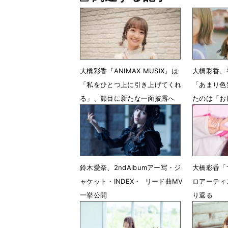
大橋彩香『ANIMAX MUSIX』は
大橋彩香、
「私をひとつ上に引き上げてくれ
「あまり色
る」、節目に新たな一面披露へ
たのは「お
3月29日 12時00分
9月30日 
鈴木愛奈、2ndAlbumアー写・ジ
大橋彩香「
ャケット・INDEX・ リード曲MV
ロアーティ
一挙公開
り返る
10月31日 23時05分
8月6日 1