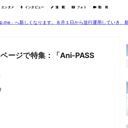
エンタメ
インタビュー
連 載
フォト
動 画
sjp.me」へ新しくなります。８月１日から並行運用していき
ージで特集：「Ani-PASS
香
分