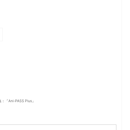
奈
ni-PASS Plus」
）