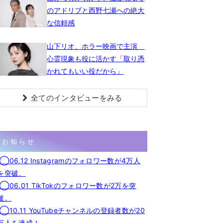
のアドリブと西野七瀬への絶大
な信頼感
山下リオ、ホラー映画で主演
心霊現象も役に活かす「取り憑
かれてもいい役だから」
全てのインタビューをみる
お知らせ
◯06.12 Instagramのフォロワー数が4万人
を突破。
◯06.01 TikTokのフォロワー数が2万を突
破。
◯10.11 YouTubeチャンネルの登録者数が20
万人を達成！