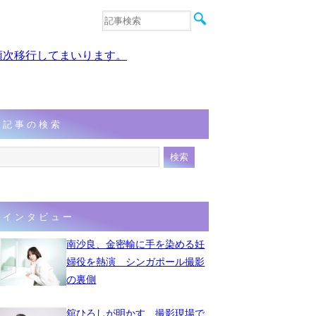
音楽
エンタメ
、順次移行してまいります。
インタビュー
動画
連載
フォト
記事の検索
インタビュー
南沙良、金密輸に手を染める妊
婦役を熱演 シンガポール撮影
の裏側
舘ひろしが明かす、撮影現場で