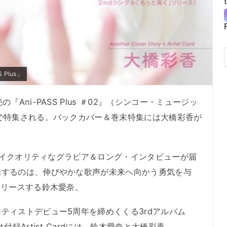
Plus」
Ani-PASS Plus ＃02』（シンコー・ミュージッ
で特集される。バックカバー＆巻末特集には大橋彩香が
。ハイクオリティなグラビア＆ロング・インタビューが届
場するのは、伸びやかな歌声が未来へ向かう勇気を与
リリースする鈴木愛奈。
ィストデビュー5周年を締めくくる3rdアルバム
録Artist Cardには、鈴木愛奈と大橋彩香。