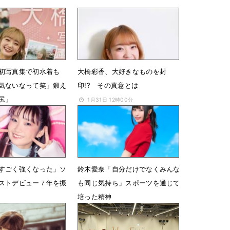
初写真集で初水着も
大橋彩香、大好きなものを封
気ないなって笑」鍛え
印!? その真意とは
尻」
1月31日 12時00分
14時46分
すごく強くなった」ソ
鈴木愛奈「自分だけでなくみんな
ストデビュー７年を振
も同じ気持ち」スポーツを通じて
培った精神
8時00分
11月18日 12時00分