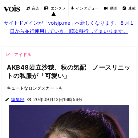
音楽
エンタメ
インタビュー
動画
連載
サイトドメインが「voisjp.me」へ新しくなります。８月１
日から並行運用していき、順次移行してまいります。
アイドル
AKB48岩立沙穂、秋の気配 ノースリニッ
トの私服が「可愛い」
キュートなロングスカートも
編集部
20年09月13日16時56分