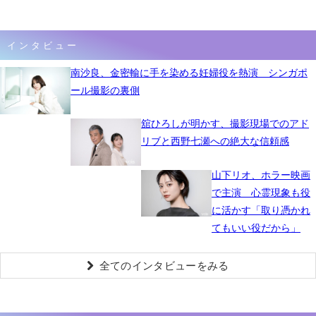
インタビュー
南沙良、金密輸に手を染める妊婦役を熱演 シンガポ
ール撮影の裏側
舘ひろしが明かす、撮影現場でのアド
リブと西野七瀬への絶大な信頼感
山下リオ、ホラー映画
で主演 心霊現象も役
に活かす「取り憑かれ
てもいい役だから」
全てのインタビューをみる