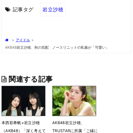
記事タグ
岩立沙穂
>
アイドル
>
AKB48岩立沙穂、秋の気配 ノースリニットの私服が「可愛い」
関連する記事
本西彩希帆×岩立沙穂
AKB48岩立沙穂、
（AKB48）「深く考えて
TRUSTARに所属「ご縁に