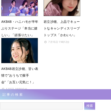
AKB48・ハニハモが半年
岩立沙穂、上品でキュー
ぶりステージ「本当に嬉
トなキャンディスリーブ
しい」「頑張りたい」
トップス「かわいい」
9月23日 10時12分
7月15日 11時12分
AKB48岩立沙穂、甘い表
情で“おうちで握手
会”「お互い元気に！」
5月5日 06時00分
記事の検索