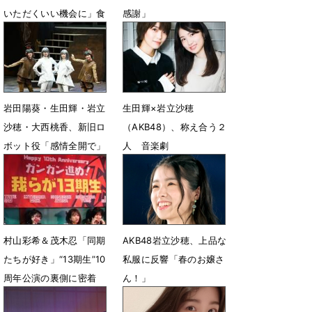
いただくいい機会に」食
感謝」
事や命について思うこと
6月12日 15時38分
11月29日 12時00分
岩田陽葵・生田輝・岩立
生田輝×岩立沙穂
沙穂・大西桃香、新旧ロ
（AKB48）、称え合う２
ボット役「感情全開で」
人 音楽劇
『Zip&Candy』対談
6月12日 11時01分
6月11日 20時00分
村山彩希＆茂木忍「同期
AKB48岩立沙穂、上品な
たちが好き」“13期生”10
私服に反響「春のお嬢さ
周年公演の裏側に密着
ん！」
3月11日 13時59分
3月17日 12時49分