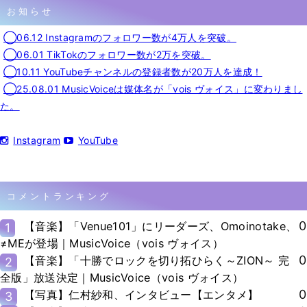
お知らせ
◯06.12 Instagramのフォロワー数が4万人を突破。
◯06.01 TikTokのフォロワー数が2万を突破。
◯10.11 YouTubeチャンネルの登録者数が20万人を達成！
◯25.08.01 MusicVoiceは媒体名が「vois ヴォイス」に変わりまし
た。
Instagram
YouTube
コメントランキング
0
【音楽】「Venue101」にリーダーズ、Omoinotake、
1
≠MEが登場｜MusicVoice（vois ヴォイス）
0
【音楽】「十勝でロックを切り拓ひらく～ZION～ 完
2
全版」放送決定｜MusicVoice（vois ヴォイス）
0
【写真】仁村紗和、インタビュー【エンタメ】
3