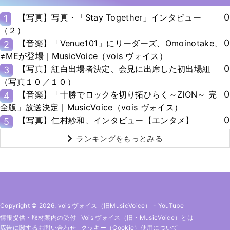
0
【写真】写真・「Stay Together」インタビュー
1
（２）
0
【音楽】「Venue101」にリーダーズ、Omoinotake、
2
≠MEが登場｜MusicVoice（vois ヴォイス）
0
【写真】紅白出場者決定、会見に出席した初出場組
3
（写真１０／１０）
0
【音楽】「十勝でロックを切り拓ひらく～ZION～ 完
4
全版」放送決定｜MusicVoice（vois ヴォイス）
0
【写真】仁村紗和、インタビュー【エンタメ】
5
ランキングをもっとみる
Copyright © 2026. vois ヴォイス（旧MusicVoice）
-
YouTube
情報提供・取材案内の受付
Vois ヴォイス（旧・MusicVoice）とは
広告に関するお問い合わせ
クッキー（cookie）使用について