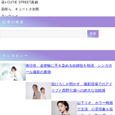
花×CUTIE STREET真鍋
凪咲ら、キュートさ全開
ランウェイ
記事の検索
4月20日 07時38分
インタビュー
南沙良、金密輸に手を染める妊婦役を熱演 シンガポ
ール撮影の裏側
舘ひろしが明かす、撮影現場でのアド
リブと西野七瀬への絶大な信頼感
山下リオ、ホラー映画
で主演 心霊現象も役