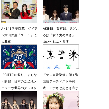
AKB48伊藤百花、ダイア
AKB48小栗有以、見どこ
ン津田の生「スー！」に
ろは「女子力の高さ」
大興奮
ゆいかれんと共演
8月2日 07時02分
7月13日 14時17分
「CITTA'の祭り」まもな
「テレ東音楽祭」第１弾
く開催 ⽇本のご当地メ
出演アーティストを発
ニューや世界のグルメが
表 モナキと超とき宣が
100種類以上集結
福岡の意外なスポットか
ら生中継
6月17日 19時00分
6月15日 12時00分