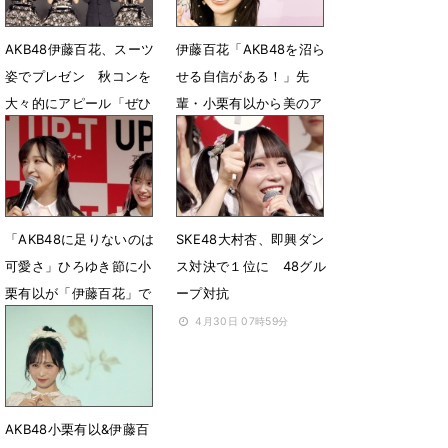
AKB48伊藤百花、スーツ
伊藤百花「AKB48を沼ら
姿でプレゼン 秋コンを
せる自信がある！」先
大々的にアピール「ぜひ
輩・小栗有以から美のア
注目して頂けたら！」
ドバイスも
6月6日 08時10分
5月6日 05時52分
「AKB48に足りないのは
SKE48大村杏、即興ダン
可愛さ」ひろゆき節に小
ス対決で１位に 48グル
栗有以が「伊藤百花」で
ープ対抗
対抗「います！」
4月30日 07時59分
4月30日 08時12分
AKB48小栗有以&伊藤百