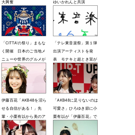
大興奮
ゆいかれんと共演
8月2日 07時02分
7月13日 14時17分
「CITTA'の祭り」まもな
「テレ東音楽祭」第１弾
く開催 ⽇本のご当地メ
出演アーティストを発
ニューや世界のグルメが
表 モナキと超とき宣が
100種類以上集結
福岡の意外なスポットか
ら生中継
6月17日 19時00分
6月15日 12時00分
伊藤百花「AKB48を沼ら
「AKB48に足りないのは
せる自信がある！」先
可愛さ」ひろゆき節に小
輩・小栗有以から美のア
栗有以が「伊藤百花」で
ドバイスも
対抗「います！」
5月6日 05時52分
4月30日 08時12分