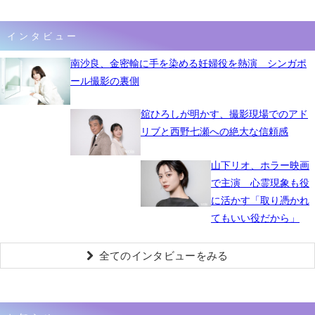
インタビュー
南沙良、金密輸に手を染める妊婦役を熱演 シンガポ
ール撮影の裏側
舘ひろしが明かす、撮影現場でのアド
リブと西野七瀬への絶大な信頼感
山下リオ、ホラー映画
で主演 心霊現象も役
に活かす「取り憑かれ
てもいい役だから」
全てのインタビューをみる