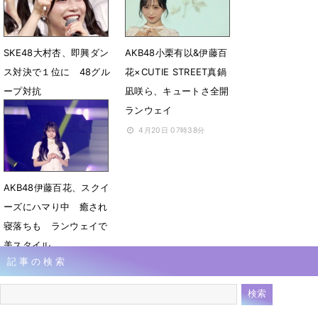
SKE48大村杏、即興ダン
AKB48小栗有以&伊藤百
ス対決で１位に 48グル
花×CUTIE STREET真鍋
ープ対抗
凪咲ら、キュートさ全開
ランウェイ
4月30日 07時59分
4月20日 07時38分
AKB48伊藤百花、スクイ
ーズにハマり中 癒され
寝落ちも ランウェイで
美スタイル
記事の検索
4月1日 10時33分